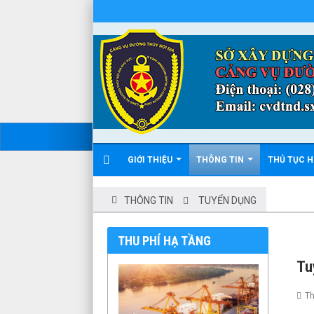
GIỚI THIỆU
THÔNG TIN
THỦ TỤC 
THÔNG TIN
TUYỂN DỤNG
THU PHÍ HẠ TẦNG
Tu
Th