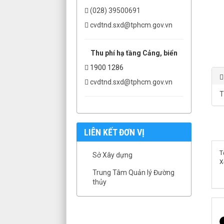
(028) 39500691
cvdtnd.sxd@tphcm.gov.vn
Thu phí hạ tầng Cảng, biển
1900 1286
cvdtnd.sxd@tphcm.gov.vn
T
LIÊN KẾT ĐƠN VỊ
T
Sở Xây dựng
X
Trung Tâm Quản lý Đường
thủy