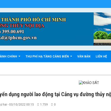
HÀNH CHÍNH
THU PHÍ HẠ TẦNG CẢNG BIỂN
VĂN BẢN
LIÊN HỆ
yển dụng người lao động tại Cảng vụ đường thủy nộ
ứ hai - 03/10/2022 00:15
1.759
0