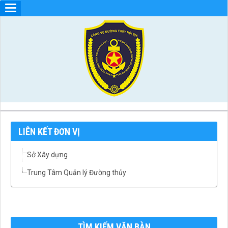
LIÊN KẾT ĐƠN VỊ
Sở Xây dựng
Trung Tâm Quản lý Đường thủy
TÌM KIẾM VĂN BÀN