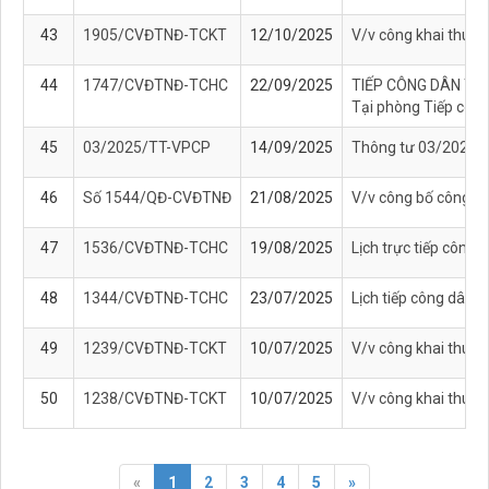
43
1905/CVĐTNĐ-TCKT
12/10/2025
V/v công khai thuyế
44
1747/CVĐTNĐ-TCHC
22/09/2025
TIẾP CÔNG DÂN TH
Tại phòng Tiếp công
45
03/2025/TT-VPCP
14/09/2025
Thông tư 03/2025/T
46
Số 1544/QĐ-CVĐTNĐ
21/08/2025
V/v công bố công kh
47
1536/CVĐTNĐ-TCHC
19/08/2025
Lịch trực tiếp công
48
1344/CVĐTNĐ-TCHC
23/07/2025
Lịch tiếp công dân 
49
1239/CVĐTNĐ-TCKT
10/07/2025
V/v công khai thuyế
50
1238/CVĐTNĐ-TCKT
10/07/2025
V/v công khai thuyế
«
1
2
3
4
5
»