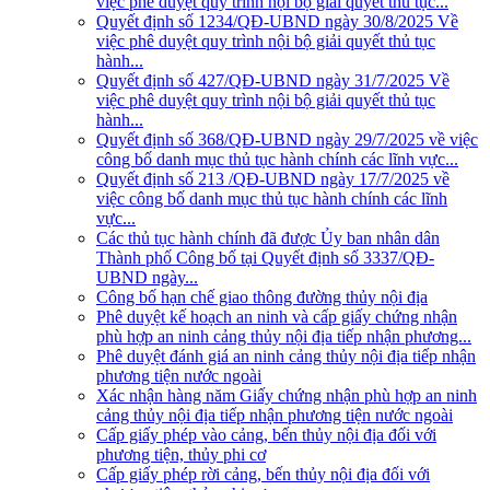
việc phê duyệt quy trình nội bộ giải quyết thủ tục...
Quyết định số 1234/QĐ-UBND ngày 30/8/2025 Về
việc phê duyệt quy trình nội bộ giải quyết thủ tục
hành...
Quyết định số 427/QĐ-UBND ngày 31/7/2025 Về
việc phê duyệt quy trình nội bộ giải quyết thủ tục
hành...
Quyết định số 368/QĐ-UBND ngày 29/7/2025 về việc
công bố danh mục thủ tục hành chính các lĩnh vực...
Quyết định số 213 /QĐ-UBND ngày 17/7/2025 về
việc công bố danh mục thủ tục hành chính các lĩnh
vực...
Các thủ tục hành chính đã được Ủy ban nhân dân
Thành phố Công bố tại Quyết định số 3337/QĐ-
UBND ngày...
Công bố hạn chế giao thông đường thủy nội địa
Phê duyệt kế hoạch an ninh và cấp giấy chứng nhận
phù hợp an ninh cảng thủy nội địa tiếp nhận phương...
Phê duyệt đánh giá an ninh cảng thủy nội địa tiếp nhận
phương tiện nước ngoài
Xác nhận hàng năm Giấy chứng nhận phù hợp an ninh
cảng thủy nội địa tiếp nhận phương tiện nước ngoài
Cấp giấy phép vào cảng, bến thủy nội địa đối với
phương tiện, thủy phi cơ
Cấp giấy phép rời cảng, bến thủy nội địa đối với