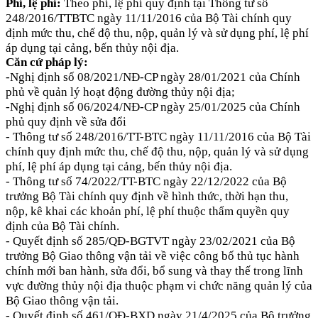
Phí, lệ phí:
Theo phí, lệ phí quy định tại Thông tư số
248/2016/TTBTC ngày 11/11/2016 của Bộ Tài chính quy
định mức thu, chế độ thu, nộp, quản lý và sử dụng phí, lệ phí
áp dụng tại cảng, bến thủy nội địa
.
Căn cứ pháp lý:
-
Nghị định số 08/2021/NĐ-CP ngày 28/01/2021 của Chính
phủ về quản lý hoạt động đường thủy nội địa;
-
Nghị định số 06/2024/NĐ-CP ngày 25/01/2025 của Chính
phủ quy định về sửa đổi
-
Thông tư số 248/2016/TT-BTC ngày 11/11/2016 của Bộ Tài
chính quy định mức thu, chế độ thu, nộp, quản lý và sử dụng
phí, lệ phí áp dụng tại cảng, bến thủy nội địa.
- Thông tư số 74/2022/TT-BTC ngày 22/12/2022 của Bộ
trưởng Bộ Tài chính quy định về hình thức, thời hạn thu,
nộp, kê khai các khoản phí, lệ phí thuộc thẩm quyền quy
định của Bộ Tài chính.
- Quyết định số 285/QĐ-BGTVT ngày 23/02/2021 của Bộ
trưởng Bộ Giao thông vận tải về việc công bố thủ tục hành
chính mới ban hành, sửa đổi, bổ sung và thay thế trong lĩnh
vực đường thủy nội địa thuộc phạm vi chức năng quản lý của
Bộ Giao thông vận tải.
- Quyết định số 461/QĐ-BXD ngày 21/4/2025 của Bộ trưởng