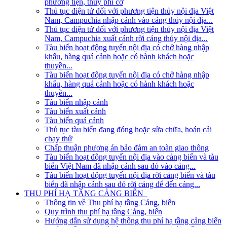
phương tiện, thủy phi cơ
Thủ tục điện tử đối với phương tiện thủy nội địa Việt
Nam, Campuchia nhập cảnh vào cảng thủy nội địa...
Thủ tục điện tử đối với phương tiện thủy nội địa Việt
Nam, Campuchia xuất cảnh rời cảng thủy nội địa...
Tàu biển hoạt động tuyến nội địa có chở hàng nhập
khẩu, hàng quá cảnh hoặc có hành khách hoặc
thuyền...
Tàu biển hoạt động tuyến nội địa có chở hàng nhập
khẩu, hàng quá cảnh hoặc có hành khách hoặc
thuyền...
Tàu biển nhập cảnh
Tàu biển xuất cảnh
Tàu biển quá cảnh
Thủ tục tàu biển đang đóng hoặc sửa chữa, hoán cải
chạy thử
Chấp thuận phương án bảo đảm an toàn giao thông
Tàu biển hoạt động tuyến nội địa vào cảng biển và tàu
biển Việt Nam đã nhập cảnh sau đó vào cảng...
Tàu biển hoạt động tuyến nội địa rời cảng biển và tàu
biển đã nhập cảnh sau đó rời cảng để đến cảng...
THU PHÍ HẠ TẦNG CẢNG BIỂN
Thông tin về Thu phí hạ tầng Cảng, biển
Quy trình thu phí hạ tầng Cảng, biển
Hướng dẫn sử dụng hệ thống thu phí hạ tầng cảng biển