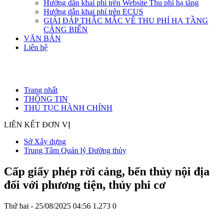
Hướng dẫn khai phí trên Website Thu phí hạ tầng
Hướng dẫn khai phí trên ECUS
GIẢI ĐÁP THẮC MẮC VÊ THU PHÍ HẠ TẦNG
CẢNG BIỂN
VĂN BẢN
Liên hệ
Trang nhất
THÔNG TIN
THỦ TỤC HÀNH CHÍNH
LIÊN KẾT ĐƠN VỊ
Sở Xây dựng
Trung Tâm Quản lý Đường thủy
Cấp giấy phép rời cảng, bến thủy nội địa
đối với phương tiện, thủy phi cơ
Thứ hai - 25/08/2025 04:56
1.273
0