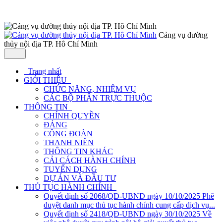
Cảng vụ đường
thủy nội địa TP. Hô Chí Minh
Trang nhất
GIỚI THIỆU
CHỨC NĂNG, NHIỆM VỤ
CÁC BỘ PHẬN TRỰC THUỘC
THÔNG TIN
CHÍNH QUYỀN
ĐẢNG
CÔNG ĐOÀN
THANH NIÊN
THÔNG TIN KHÁC
CẢI CÁCH HÀNH CHÍNH
TUYỂN DỤNG
DỰ ÁN VÀ ĐẦU TƯ
THỦ TỤC HÀNH CHÍNH
Quyết định số 2068/QĐ-UBND ngày 10/10/2025 Phê
duyệt danh mục thủ tục hành chính cung cấp dịch vụ...
Quyết định số 2418/QĐ-UBND ngày 30/10/2025 Về