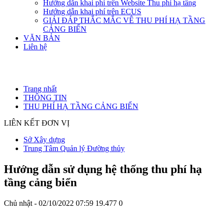
Hướng dẫn khai phí trên Website Thu phí hạ tầng
Hướng dẫn khai phí trên ECUS
GIẢI ĐÁP THẮC MẮC VÊ THU PHÍ HẠ TẦNG
CẢNG BIỂN
VĂN BẢN
Liên hệ
Trang nhất
THÔNG TIN
THU PHÍ HẠ TẦNG CẢNG BIỂN
LIÊN KẾT ĐƠN VỊ
Sở Xây dựng
Trung Tâm Quản lý Đường thủy
Hướng dẫn sử dụng hệ thống thu phí hạ
tầng cảng biển
Chủ nhật - 02/10/2022 07:59
19.477
0