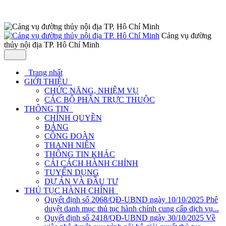
Cảng vụ đường
thủy nội địa TP. Hô Chí Minh
Trang nhất
GIỚI THIỆU
CHỨC NĂNG, NHIỆM VỤ
CÁC BỘ PHẬN TRỰC THUỘC
THÔNG TIN
CHÍNH QUYỀN
ĐẢNG
CÔNG ĐOÀN
THANH NIÊN
THÔNG TIN KHÁC
CẢI CÁCH HÀNH CHÍNH
TUYỂN DỤNG
DỰ ÁN VÀ ĐẦU TƯ
THỦ TỤC HÀNH CHÍNH
Quyết định số 2068/QĐ-UBND ngày 10/10/2025 Phê
duyệt danh mục thủ tục hành chính cung cấp dịch vụ...
Quyết định số 2418/QĐ-UBND ngày 30/10/2025 Về