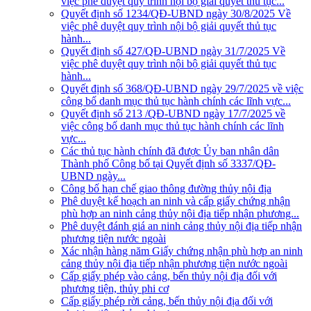
việc phê duyệt quy trình nội bộ giải quyết thủ tục...
Quyết định số 1234/QĐ-UBND ngày 30/8/2025 Về
việc phê duyệt quy trình nội bộ giải quyết thủ tục
hành...
Quyết định số 427/QĐ-UBND ngày 31/7/2025 Về
việc phê duyệt quy trình nội bộ giải quyết thủ tục
hành...
Quyết định số 368/QĐ-UBND ngày 29/7/2025 về việc
công bố danh mục thủ tục hành chính các lĩnh vực...
Quyết định số 213 /QĐ-UBND ngày 17/7/2025 về
việc công bố danh mục thủ tục hành chính các lĩnh
vực...
Các thủ tục hành chính đã được Ủy ban nhân dân
Thành phố Công bố tại Quyết định số 3337/QĐ-
UBND ngày...
Công bố hạn chế giao thông đường thủy nội địa
Phê duyệt kế hoạch an ninh và cấp giấy chứng nhận
phù hợp an ninh cảng thủy nội địa tiếp nhận phương...
Phê duyệt đánh giá an ninh cảng thủy nội địa tiếp nhận
phương tiện nước ngoài
Xác nhận hàng năm Giấy chứng nhận phù hợp an ninh
cảng thủy nội địa tiếp nhận phương tiện nước ngoài
Cấp giấy phép vào cảng, bến thủy nội địa đối với
phương tiện, thủy phi cơ
Cấp giấy phép rời cảng, bến thủy nội địa đối với