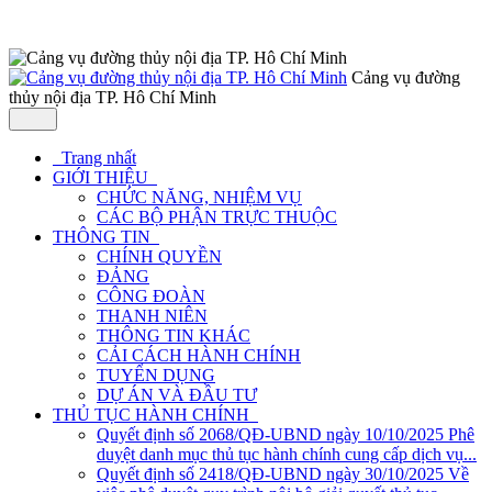
Cảng vụ đường
thủy nội địa TP. Hô Chí Minh
Trang nhất
GIỚI THIỆU
CHỨC NĂNG, NHIỆM VỤ
CÁC BỘ PHẬN TRỰC THUỘC
THÔNG TIN
CHÍNH QUYỀN
ĐẢNG
CÔNG ĐOÀN
THANH NIÊN
THÔNG TIN KHÁC
CẢI CÁCH HÀNH CHÍNH
TUYỂN DỤNG
DỰ ÁN VÀ ĐẦU TƯ
THỦ TỤC HÀNH CHÍNH
Quyết định số 2068/QĐ-UBND ngày 10/10/2025 Phê
duyệt danh mục thủ tục hành chính cung cấp dịch vụ...
Quyết định số 2418/QĐ-UBND ngày 30/10/2025 Về