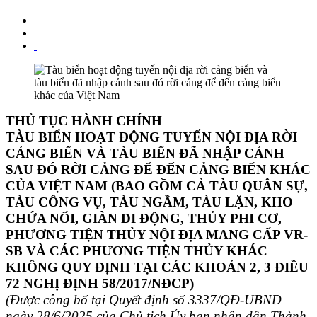
THỦ TỤC HÀNH CHÍNH
TÀU BIỂN HOẠT ĐỘNG TUYẾN NỘI ĐỊA RỜI
CẢNG BIỂN VÀ TÀU BIỂN ĐÃ NHẬP CẢNH
SAU ĐÓ RỜI CẢNG ĐỂ ĐẾN CẢNG BIỂN KHÁC
CỦA VIỆT NAM (BAO GỒM CẢ TÀU QUÂN SỰ,
TÀU CÔNG VỤ, TÀU NGẦM, TÀU LẶN, KHO
CHỨA NỔI, GIÀN DI ĐỘNG, THỦY PHI CƠ,
PHƯƠNG TIỆN THỦY NỘI ĐỊA MANG CẤP VR-
SB VÀ CÁC PHƯƠNG TIỆN THỦY KHÁC
KHÔNG QUY ĐỊNH TẠI CÁC KHOẢN 2, 3 ĐIỀU
72 NGHỊ ĐỊNH 58/2017/NĐCP)
(Được công bố tại Quyết định số 3337/QĐ-UBND
ngày 28/6/2025 của Chủ tịch Ủy ban nhân dân Thành