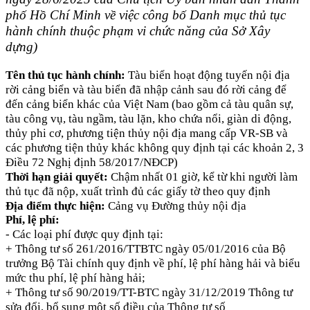
phố Hồ Chí Minh về việc công bố Danh mục thủ tục
hành chính thuộc phạm vi chức năng của Sở Xây
dựng)
Tên thủ tục hành chính:
Tàu biển hoạt động tuyến nội địa
rời cảng biển và tàu biển đã nhập cảnh sau đó rời cảng để
đến cảng biển khác của Việt Nam (bao gồm cả tàu quân sự,
tàu công vụ, tàu ngầm, tàu lặn, kho chứa nổi, giàn di động,
thủy phi cơ, phương tiện thủy nội địa mang cấp VR-SB và
các phương tiện thủy khác không quy định tại các khoản 2, 3
Điều 72 Nghị định 58/2017/NĐCP)
Thời hạn giải quyết:
Chậm nhất 01 giờ, kể từ khi người làm
thủ tục đã nộp, xuất trình đủ các giấy tờ theo quy định
Địa điểm thực hiện:
Cảng vụ Đường thủy nội địa
Phí, lệ phí:
- Các loại phí được quy định tại:
+ Thông tư số 261/2016/TTBTC ngày 05/01/2016 của Bộ
trưởng Bộ Tài chính quy định về phí, lệ phí hàng hải và biểu
mức thu phí, lệ phí hàng hải;
+ Thông tư số 90/2019/TT-BTC ngày 31/12/2019 Thông tư
sửa đổi, bổ sung một số điều của Thông tư số