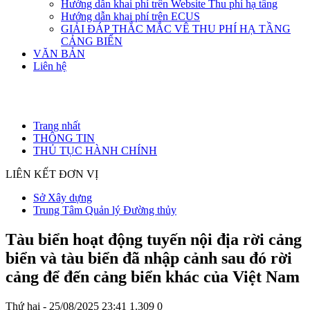
Hướng dẫn khai phí trên Website Thu phí hạ tầng
Hướng dẫn khai phí trên ECUS
GIẢI ĐÁP THẮC MẮC VÊ THU PHÍ HẠ TẦNG
CẢNG BIỂN
VĂN BẢN
Liên hệ
Trang nhất
THÔNG TIN
THỦ TỤC HÀNH CHÍNH
LIÊN KẾT ĐƠN VỊ
Sở Xây dựng
Trung Tâm Quản lý Đường thủy
Tàu biển hoạt động tuyến nội địa rời cảng
biển và tàu biển đã nhập cảnh sau đó rời
cảng để đến cảng biển khác của Việt Nam
Thứ hai - 25/08/2025 23:41
1.309
0