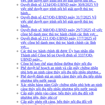
việc phê duyệt quy trình nội bộ giải quyết thủ tục...
Quyết định số 1234/QĐ-UBND ngày 30/8/2025 Về
việc phê duyệt quy trình nội bộ giải quyết thủ tục
hành...
Quyết định số 427/QĐ-UBND ngày 31/7/2025 Về
việc phê duyệt quy trình nội bộ giải quyết thủ tục
hành...
Quyết định số 368/QĐ-UBND ngày 29/7/2025 về việc
công bố danh mục thủ tục hành chính các lĩnh vực...
Quyết định số 213 /QĐ-UBND ngày 17/7/2025 về
việc công bố danh mục thủ tục hành chính các lĩnh
vực...
Các thủ tục hành chính đã được Ủy ban nhân dân
Thành phố Công bố tại Quyết định số 3337/QĐ-
UBND ngày...
Công bố hạn chế giao thông đường thủy nội địa
Phê duyệt kế hoạch an ninh và cấp giấy chứng nhận
phù hợp an ninh cảng thủy nội địa tiếp nhận phương...
Phê duyệt đánh giá an ninh cảng thủy nội địa tiếp nhận
phương tiện nước ngoài
Xác nhận hàng năm Giấy chứng nhận phù hợp an ninh
cảng thủy nội địa tiếp nhận phương tiện nước ngoài
Cấp giấy phép vào cảng, bến thủy nội địa đối với
phương tiện, thủy phi cơ
Cấp giấy phép rời cảng, bến thủy nội địa đối với