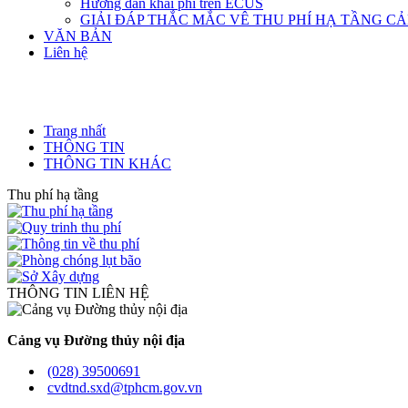
Hướng dẫn khai phí trên ECUS
GIẢI ĐÁP THẮC MẮC VÊ THU PHÍ HẠ TẦNG C
VĂN BẢN
Liên hệ
Trang nhất
THÔNG TIN
THÔNG TIN KHÁC
Thu phí hạ tầng
THÔNG TIN LIÊN HỆ
Cảng vụ Đường thủy nội địa
(028) 39500691
cvdtnd.sxd@tphcm.gov.vn