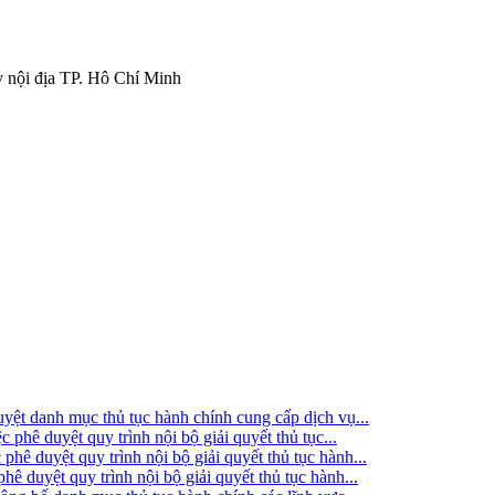
 nội địa TP. Hô Chí Minh
t danh mục thủ tục hành chính cung cấp dịch vụ...
ê duyệt quy trình nội bộ giải quyết thủ tục...
 duyệt quy trình nội bộ giải quyết thủ tục hành...
duyệt quy trình nội bộ giải quyết thủ tục hành...