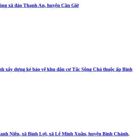
phòng xã đảo Thạnh An, huyện Cần Giờ
rình xây dựng kè bảo vệ khu dân cư Tắc Sông Chà thuộc ấp Bình
Thanh Niên, xã Bình Lợi, xã Lê Minh Xuân, huyện Bình Chánh,