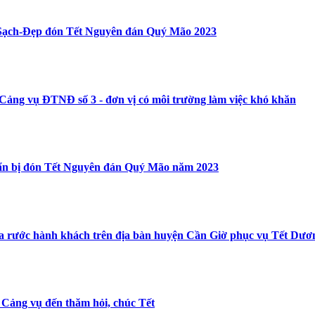
-Sạch-Đẹp đón Tết Nguyên đán Quý Mão 2023
Cảng vụ ĐTNĐ số 3 - đơn vị có môi trường làm việc khó khăn
huẩn bị đón Tết Nguyên đán Quý Mão năm 2023
 đưa rước hành khách trên địa bàn huyện Cần Giờ phục vụ Tết Dươ
Cảng vụ đến thăm hỏi, chúc Tết