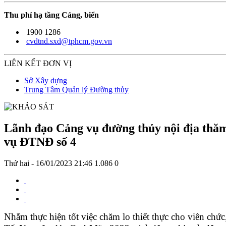
Thu phí hạ tầng Cảng, biển
1900 1286
cvdtnd.sxd@tphcm.gov.vn
LIÊN KẾT ĐƠN VỊ
Sở Xây dựng
Trung Tâm Quản lý Đường thủy
Lãnh đạo Cảng vụ đường thủy nội địa thăm 
vụ ĐTNĐ số 4
Thứ hai - 16/01/2023 21:46
1.086
0
Nhằm thực hiện tốt việc chăm lo thiết thực cho viên c