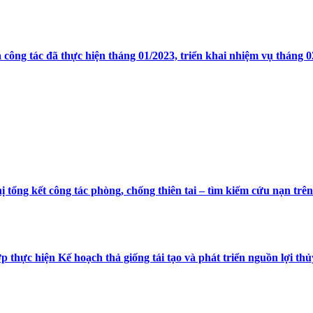
công tác đã thực hiện tháng 01/2023, triển khai nhiệm vụ tháng 
ị tổng kết công tác phòng, chống thiên tai – tìm kiếm cứu nạn tr
p thực hiện Kế hoạch thả giống tái tạo và phát triển nguồn lợi th