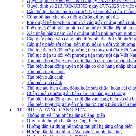
Quyết định số 368/QĐ-UBND ngày 29/7/2025 về việc côn
Quyết định số 213 /QĐ-UBND ngày 17/7/2025 về việc cô
Các thủ tục hành chính đã được Ủy ban nhân dân Thàn
Công bố hạn chế giao thông đường thủy nội địa
Phê duyệt kế hoạch an ninh và cấp giấy chứng nhận phù 
Phê duyệt đánh giá an ninh cảng thủy nội địa tiếp nhận 
Xác nhận hàng năm Giấy chứng nhận phù hợp an ninh cản
Cấp giấy phép vào cảng, bến thủy nội địa đối với phương
Cấp giấy phép rời cảng, bến thủy nội địa đối với phương 
Thủ tục điện tử đối với phương tiện thủy nội địa Việt N
Thủ tục điện tử đối với phương tiện thủy nội địa Việt Na
Tàu biển hoạt động tuyến nội địa có chở hàng nhập khẩu
Tàu biển hoạt động tuyến nội địa có chở hàng nhập khẩu
Tàu biển nhập cảnh
Tàu biển xuất cảnh
Tàu biển quá cảnh
Thủ tục tàu biển đang đóng hoặc sửa chữa, hoán cải chạ
Chấp thuận phương án bảo đảm an toàn giao thông
Tàu biển hoạt động tuyến nội địa vào cảng biển và tàu b
Tàu biển hoạt động tuyến nội địa rời cảng biển và tàu bi
THU PHÍ HẠ TẦNG CẢNG BIỂN
Thông tin về Thu phí hạ tầng Cảng, biển
Quy trình thu phí hạ tầng Cảng, biển
Hướng dẫn sử dụng hệ thống thu phí hạ tầng cảng biển
Hướng dẫn khai phí trên Website Thu phí hạ tầng