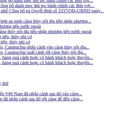
g bố danh mục thủ tục hành chính các lĩnh vực...
ng bố danh mục thủ tục hành chính các lĩnh vực...
h phố Công bố tại Quyết định số 3337/QĐ-UBND ngày...
hợp an ninh cảng thủy nội địa tiếp nhận phương...
phương tiện nước ngoài
g thủy nội địa tiếp nhận phương tiện nước ngoài
 tiện, thủy phi cơ
tiện, thủy phi cơ
am, Campuchia nhập cảnh vào cảng thủy nội địa...
m, Campuchia xuất cảnh rời cảng thủy nội địa...
, hàng quá cảnh hoặc có hành khách hoặc thuyền...
, hàng quá cảnh hoặc có hành khách hoặc thuyền...
y thử
iển Việt Nam đã nhập cảnh sau đó vào cảng...
ển đã nhập cảnh sau đó rời cảng để đến cảng...