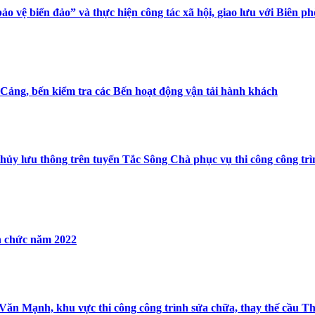
 vệ biển đảo” và thực hiện công tác xã hội, giao lưu với Biên 
Cảng, bến kiểm tra các Bến hoạt động vận tải hành khách
thủy lưu thông trên tuyến Tắc Sông Chà phục vụ thi công công t
ên chức năm 2022
Văn Mạnh, khu vực thi công công trình sửa chữa, thay thế cầu 