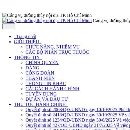
Cảng vụ đường thủy
Trang nhất
GIỚI THIỆU
CHỨC NĂNG, NHIỆM VỤ
CÁC BỘ PHẬN TRỰC THUỘC
THÔNG TIN
CHÍNH QUYỀN
ĐẢNG
CÔNG ĐOÀN
THANH NIÊN
THÔNG TIN KHÁC
CẢI CÁCH HÀNH CHÍNH
TUYỂN DỤNG
DỰ ÁN VÀ ĐẦU TƯ
THỦ TỤC HÀNH CHÍNH
Quyết định số 2068/QĐ-UBND ngày 10/10/2025 Phê duyệ
Quyết định số 2418/QĐ-UBND ngày 30/10/2025 Về việc ph
Quyết định số 1234/QĐ-UBND ngày 30/8/2025 Về việc phê
Quyết định số 427/QĐ-UBND ngày 31/7/2025 Về việc phê 