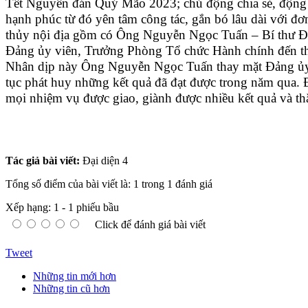
Tết Nguyên đán Quý Mão 2023; chủ động chia sẻ, động v
hạnh phúc từ đó yên tâm công tác, gắn bó lâu dài với 
thủy nội địa gồm có Ông Nguyễn Ngọc Tuấn – Bí thư Đ
Đảng ủy viên, Trưởng Phòng Tổ chức Hành chính đến thă
Nhân dịp này Ông Nguyễn Ngọc Tuấn thay mặt Đảng ủy v
tục phát huy những kết quả đã đạt được trong năm qua. 
mọi nhiệm vụ được giao, giành được nhiều kết quả và t
Tác giả bài viết:
Đại diện 4
Tổng số điểm của bài viết là: 1 trong 1 đánh giá
Xếp hạng:
1
-
1
phiếu bầu
Click để đánh giá bài viết
Tweet
Những tin mới hơn
Những tin cũ hơn