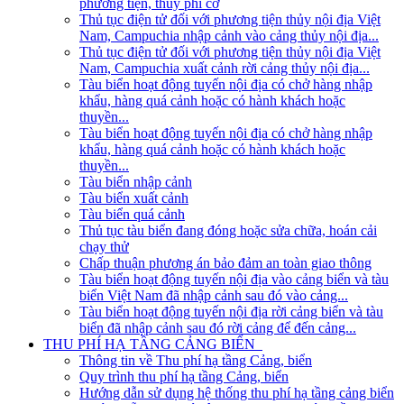
phương tiện, thủy phi cơ
Thủ tục điện tử đối với phương tiện thủy nội địa Việt
Nam, Campuchia nhập cảnh vào cảng thủy nội địa...
Thủ tục điện tử đối với phương tiện thủy nội địa Việt
Nam, Campuchia xuất cảnh rời cảng thủy nội địa...
Tàu biển hoạt động tuyến nội địa có chở hàng nhập
khẩu, hàng quá cảnh hoặc có hành khách hoặc
thuyền...
Tàu biển hoạt động tuyến nội địa có chở hàng nhập
khẩu, hàng quá cảnh hoặc có hành khách hoặc
thuyền...
Tàu biển nhập cảnh
Tàu biển xuất cảnh
Tàu biển quá cảnh
Thủ tục tàu biển đang đóng hoặc sửa chữa, hoán cải
chạy thử
Chấp thuận phương án bảo đảm an toàn giao thông
Tàu biển hoạt động tuyến nội địa vào cảng biển và tàu
biển Việt Nam đã nhập cảnh sau đó vào cảng...
Tàu biển hoạt động tuyến nội địa rời cảng biển và tàu
biển đã nhập cảnh sau đó rời cảng để đến cảng...
THU PHÍ HẠ TẦNG CẢNG BIỂN
Thông tin về Thu phí hạ tầng Cảng, biển
Quy trình thu phí hạ tầng Cảng, biển
Hướng dẫn sử dụng hệ thống thu phí hạ tầng cảng biển