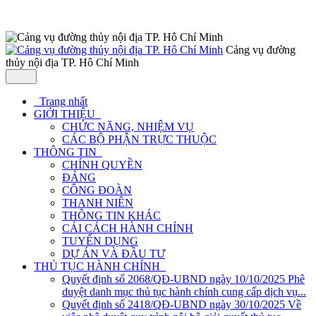
Cảng vụ đường
thủy nội địa TP. Hô Chí Minh
Trang nhất
GIỚI THIỆU
CHỨC NĂNG, NHIỆM VỤ
CÁC BỘ PHẬN TRỰC THUỘC
THÔNG TIN
CHÍNH QUYỀN
ĐẢNG
CÔNG ĐOÀN
THANH NIÊN
THÔNG TIN KHÁC
CẢI CÁCH HÀNH CHÍNH
TUYỂN DỤNG
DỰ ÁN VÀ ĐẦU TƯ
THỦ TỤC HÀNH CHÍNH
Quyết định số 2068/QĐ-UBND ngày 10/10/2025 Phê
duyệt danh mục thủ tục hành chính cung cấp dịch vụ...
Quyết định số 2418/QĐ-UBND ngày 30/10/2025 Về