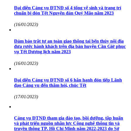
Đại diện Cảng vụ ĐTNĐ số 4 tổng vệ sinh và trang trí
chuẩn bị đón Tết Nguyên đán Quý Mão năm 2023
(16/01/2023)
Đảm bảo trật tự an toàn giao thông tại bến thủy nội địa
đưa rước hành khách trên địa bàn huyện Cần Giờ phục
vụ Tết Dương lịch năm 2023
(16/01/2023)
Đại diện Cảng vụ ĐTNĐ số 6 hân hạnh đón tiếp Lãnh
đạo Cảng vụ đến thăm hỏi, chúc Tết
(17/01/2023)
Cảng vụ ĐTNĐ tham gia đào tạo, bồi dưỡng, tập huấn
và phát triển nguồn nhân lực Công nghệ thông tin và
truyền thông TP. Hồ Chí Minh năm 2022-2023 do Sở