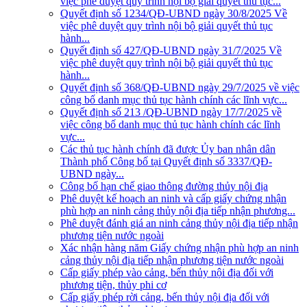
việc phê duyệt quy trình nội bộ giải quyết thủ tục...
Quyết định số 1234/QĐ-UBND ngày 30/8/2025 Về
việc phê duyệt quy trình nội bộ giải quyết thủ tục
hành...
Quyết định số 427/QĐ-UBND ngày 31/7/2025 Về
việc phê duyệt quy trình nội bộ giải quyết thủ tục
hành...
Quyết định số 368/QĐ-UBND ngày 29/7/2025 về việc
công bố danh mục thủ tục hành chính các lĩnh vực...
Quyết định số 213 /QĐ-UBND ngày 17/7/2025 về
việc công bố danh mục thủ tục hành chính các lĩnh
vực...
Các thủ tục hành chính đã được Ủy ban nhân dân
Thành phố Công bố tại Quyết định số 3337/QĐ-
UBND ngày...
Công bố hạn chế giao thông đường thủy nội địa
Phê duyệt kế hoạch an ninh và cấp giấy chứng nhận
phù hợp an ninh cảng thủy nội địa tiếp nhận phương...
Phê duyệt đánh giá an ninh cảng thủy nội địa tiếp nhận
phương tiện nước ngoài
Xác nhận hàng năm Giấy chứng nhận phù hợp an ninh
cảng thủy nội địa tiếp nhận phương tiện nước ngoài
Cấp giấy phép vào cảng, bến thủy nội địa đối với
phương tiện, thủy phi cơ
Cấp giấy phép rời cảng, bến thủy nội địa đối với