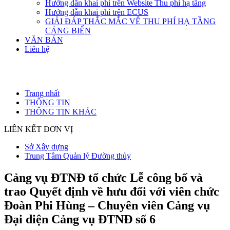
Hướng dẫn khai phí trên Website Thu phí hạ tầng
Hướng dẫn khai phí trên ECUS
GIẢI ĐÁP THẮC MẮC VÊ THU PHÍ HẠ TẦNG
CẢNG BIỂN
VĂN BẢN
Liên hệ
Trang nhất
THÔNG TIN
THÔNG TIN KHÁC
LIÊN KẾT ĐƠN VỊ
Sở Xây dựng
Trung Tâm Quản lý Đường thủy
Cảng vụ ĐTNĐ tổ chức Lễ công bố và
trao Quyết định về hưu đối với viên chức
Đoàn Phi Hùng – Chuyên viên Cảng vụ
Đại diện Cảng vụ ĐTNĐ số 6