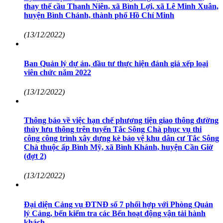
thay thế cầu Thanh Niên, xã Bình Lợi, xã Lê Minh Xuân,
huyện Bình Chánh, thành phố Hồ Chí Minh
(13/12/2022)
Ban Quản lý dự án, đầu tư thực hiện đánh giá xếp loại
viên chức năm 2022
(13/12/2022)
Thông báo về việc hạn chế phương tiện giao thông đường
thủy lưu thông trên tuyến Tắc Sông Chà phục vụ thi
công công trình xây dựng kè bảo vệ khu dân cư Tắc Sông
Chà thuộc ấp Bình Mỹ, xã Bình Khánh, huyện Cần Giờ
(đợt 2)
(13/12/2022)
Đại diện Cảng vụ ĐTNĐ số 7 phối hợp với Phòng Quản
lý Cảng, bến kiểm tra các Bến hoạt động vận tải hành
khách