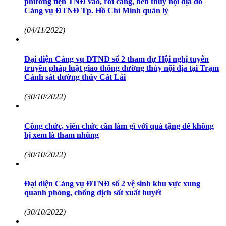
phương tiện TNĐ vào, rời cảng, bến thủy nội địa do
Cảng vụ ĐTNĐ Tp. Hồ Chí Minh quản lý
(04/11/2022)
Đại diện Cảng vụ ĐTNĐ số 2 tham dự Hội nghị tuyên
truyền pháp luật giao thông đường thủy nội địa tại Trạm
Cảnh sát đường thủy Cát Lái
(30/10/2022)
Công chức, viên chức cần làm gì với quà tặng để không
bị xem là tham nhũng
(30/10/2022)
Đại diện Cảng vụ ĐTNĐ số 2 vệ sinh khu vực xung
quanh phòng, chống dịch sốt xuất huyết
(30/10/2022)