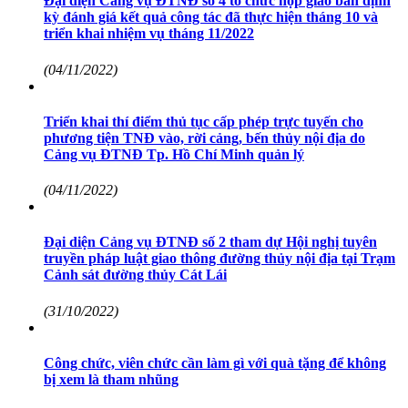
Đại diện Cảng vụ ĐTNĐ số 4 tổ chức họp giao ban định
kỳ đánh giá kết quả công tác đã thực hiện tháng 10 và
triển khai nhiệm vụ tháng 11/2022
(04/11/2022)
Triển khai thí điểm thủ tục cấp phép trực tuyến cho
phương tiện TNĐ vào, rời cảng, bến thủy nội địa do
Cảng vụ ĐTNĐ Tp. Hồ Chí Minh quản lý
(04/11/2022)
Đại diện Cảng vụ ĐTNĐ số 2 tham dự Hội nghị tuyên
truyền pháp luật giao thông đường thủy nội địa tại Trạm
Cảnh sát đường thủy Cát Lái
(31/10/2022)
Công chức, viên chức cần làm gì với quà tặng để không
bị xem là tham nhũng