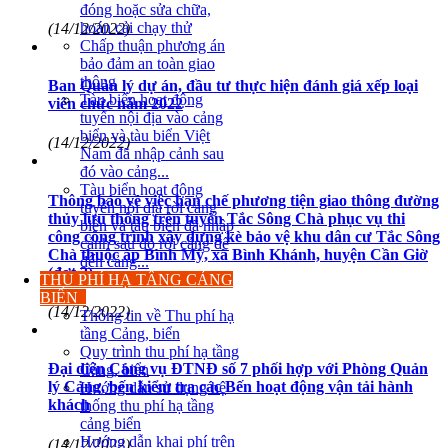
đóng hoặc sửa chữa,
hoán cải chạy thử
(14/12/2022)
Chấp thuận phương án
bảo đảm an toàn giao
thông
Ban Quản lý dự án, đầu tư thực hiện đánh giá xếp loại
Tàu biển hoạt động
viên chức năm 2022
tuyến nội địa vào cảng
biển và tàu biển Việt
(14/12/2022)
Nam đã nhập cảnh sau
đó vào cảng...
Tàu biển hoạt động
Thông báo về việc hạn chế phương tiện giao thông đường
tuyến nội địa rời cảng
thủy lưu thông trên tuyến Tắc Sông Chà phục vụ thi
biển và tàu biển đã nhập
công công trình xây dựng kè bảo vệ khu dân cư Tắc Sông
cảnh sau đó rời cảng để
Chà thuộc ấp Bình Mỹ, xã Bình Khánh, huyện Cần Giờ
đến cảng...
(đợt 2)
THU PHÍ HẠ TẦNG CẢNG
BIỂN
(14/12/2022)
Thông tin về Thu phí hạ
tầng Cảng, biển
Quy trình thu phí hạ tầng
Đại diện Cảng vụ ĐTNĐ số 7 phối hợp với Phòng Quản
Cảng, biển
lý Cảng, bến kiểm tra các Bến hoạt động vận tải hành
Hướng dẫn sử dụng hệ
khách
thống thu phí hạ tầng
cảng biển
Hướng dẫn khai phí trên
(14/12/2022)