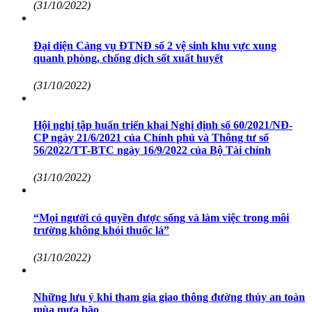
(31/10/2022)
Đại diện Cảng vụ ĐTNĐ số 2 vệ sinh khu vực xung
quanh phòng, chống dịch sốt xuất huyết
(31/10/2022)
Hội nghị tập huấn triển khai Nghị định số 60/2021/NĐ-
CP ngày 21/6/2021 của Chính phủ và Thông tư số
56/2022/TT-BTC ngày 16/9/2022 của Bộ Tài chính
(31/10/2022)
“Mọi người có quyền được sống và làm việc trong môi
trường không khói thuốc lá”
(31/10/2022)
Những lưu ý khi tham gia giao thông đường thủy an toàn
mùa mưa bão