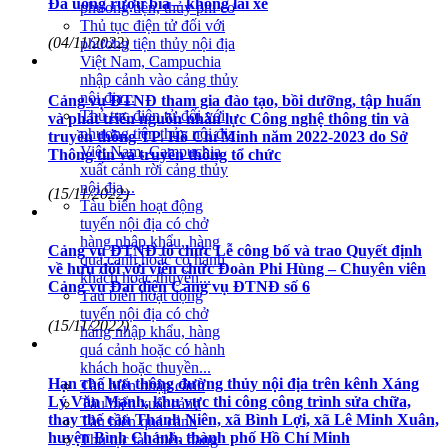
Đã uống rượu bia – không lái xe
phương tiện, thủy phi cơ
Thủ tục điện tử đối với
(04/11/2022)
phương tiện thủy nội địa
Việt Nam, Campuchia
nhập cảnh vào cảng thủy
nội địa...
Cảng vụ ĐTNĐ tham gia đào tạo, bồi dưỡng, tập huấn
Thủ tục điện tử đối với
và phát triển nguồn nhân lực Công nghệ thông tin và
phương tiện thủy nội địa
truyền thông TP. Hồ Chí Minh năm 2022-2023 do Sở
Việt Nam, Campuchia
Thông tin và truyền thông tổ chức
xuất cảnh rời cảng thủy
nội địa...
(15/11/2022)
Tàu biển hoạt động
tuyến nội địa có chở
hàng nhập khẩu, hàng
Cảng vụ ĐTNĐ tổ chức Lễ công bố và trao Quyết định
quá cảnh hoặc có hành
về hưu đối với viên chức Đoàn Phi Hùng – Chuyên viên
khách hoặc thuyền...
Cảng vụ Đại diện Cảng vụ ĐTNĐ số 6
Tàu biển hoạt động
tuyến nội địa có chở
(15/11/2022)
hàng nhập khẩu, hàng
quá cảnh hoặc có hành
khách hoặc thuyền...
Hạn chế lưu thông đường thủy nội địa trên kênh Xáng
Tàu biển nhập cảnh
Lý Văn Mạnh, khu vực thi công công trình sửa chữa,
Tàu biển xuất cảnh
thay thế cầu Thanh Niên, xã Bình Lợi, xã Lê Minh Xuân,
Tàu biển quá cảnh
huyện Bình Chánh, thành phố Hồ Chí Minh
Thủ tục tàu biển đang