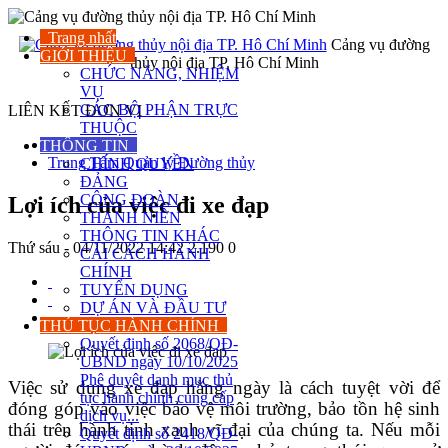
Trang nhất
Cảng vụ đường
GIỚI THIỆU
thủy nội địa TP. Hô Chí Minh
CHỨC NĂNG, NHIỆM
VỤ
CÁC BỘ PHẬN TRỰC
LIÊN KẾT ĐƠN VỊ
THUỘC
Sở Xây dựng
THÔNG TIN
Trung Tâm Quản lý Đường thủy
CHÍNH QUYỀN
ĐẢNG
CÔNG ĐOÀN
Lợi ích của việc đi xe đạp
THANH NIÊN
THÔNG TIN KHÁC
Thứ sáu - 04/11/2022 14:42
2.190
0
CẢI CÁCH HÀNH
CHÍNH
TUYỂN DỤNG
DỰ ÁN VÀ ĐẦU TƯ
THỦ TỤC HÀNH CHÍNH
Quyết định số 2068/QĐ-
UBND ngày 10/10/2025
Phê duyệt danh mục thủ
Việc sử dụng xe đạp hằng ngày là cách tuyệt vời để
tục hành chính cung cấp
đóng góp vào việc bảo vệ môi trường, bảo tồn hệ sinh
dịch vụ...
thái trên hành tinh xanh vĩ đại của chúng ta. Nếu mỗi
Quyết định số 2418/QĐ-