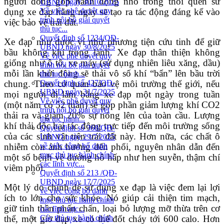
người đóng góp hành động nhỏ trong thói quen sử
UBND ngày 30/10/2025
dụng xe đạp hằng ngày sẽ tạo ra tác động đáng kể vào
Về việc phê duyệt quy
trình nội bộ giải quyết
việc bảo vệ trái đất.
thủ tục...
Quyết định số 1234/QĐ-
Xe đạp như được ví như phương tiện cứu tinh để giữ
UBND ngày 30/8/2025
bầu không khí trong lành. Xe đạp thân thiện không
Về việc phê duyệt quy
giống như ô tô, xe máy (sử dụng nhiên liêu xăng, dầu)
trình nội bộ giải quyết
mỗi lần khởi động sẽ thải vô số khí “bẩn” lên bầu trời
thủ tục hành...
chung. Theo cơ quan bảo vệ môi trường thế giới, nếu
Quyết định số 427/QĐ-
UBND ngày 31/7/2025
mọi người đi làm bằng xe đạp một ngày trong tuần
Về việc phê duyệt quy
(một năm có 52 tuần) sẽ góp phần giảm lượng khí CO2
trình nội bộ giải quyết
thải ra và giảm 20% sự nóng lên của toàn cầu. Lượng
thủ tục hành...
khí thải độc hại tác động trực tiếp đến môi trường sống
Quyết định số 368/QĐ-
của các sinh vật trên trái đất này. Hơn nữa, các chất ô
UBND ngày 29/7/2025
nhiễm còn ảnh hưởng đến phổi, nguyên nhân dẫn đến
về việc công bố danh
mục thủ tục hành chính
một số bệnh về đường hô hấp như hen suyễn, thậm chí
các lĩnh vực...
viêm phổi.
Quyết định số 213 /QĐ-
UBND ngày 17/7/2025
Một lý do chính để sử dụng xe đạp là việc đem lại lợi
về việc công bố danh
ích to lớn cho sức khỏe. Nó giúp cải thiện tim mạch,
mục thủ tục hành chính
giữ tinh thần phấn chấn, loại bỏ lượng mỡ thừa trên cơ
các lĩnh vực...
thể, một giờ đạp xe có thể đốt cháy tới 600 calo. Hơn
Các thủ tục hành chính