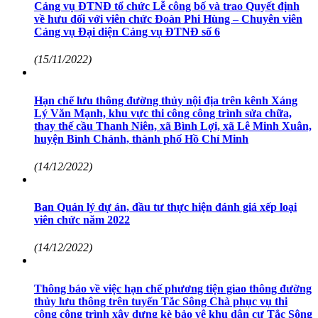
Cảng vụ ĐTNĐ tổ chức Lễ công bố và trao Quyết định
về hưu đối với viên chức Đoàn Phi Hùng – Chuyên viên
Cảng vụ Đại diện Cảng vụ ĐTNĐ số 6
(15/11/2022)
Hạn chế lưu thông đường thủy nội địa trên kênh Xáng
Lý Văn Mạnh, khu vực thi công công trình sửa chữa,
thay thế cầu Thanh Niên, xã Bình Lợi, xã Lê Minh Xuân,
huyện Bình Chánh, thành phố Hồ Chí Minh
(14/12/2022)
Ban Quản lý dự án, đầu tư thực hiện đánh giá xếp loại
viên chức năm 2022
(14/12/2022)
Thông báo về việc hạn chế phương tiện giao thông đường
thủy lưu thông trên tuyến Tắc Sông Chà phục vụ thi
công công trình xây dựng kè bảo vệ khu dân cư Tắc Sông