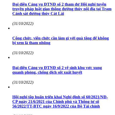
Đại diện Cảng vụ ĐTNĐ số 2 tham dự Hội nghị tuyên
truyền pháp luật giao thông đường thủy nội địa tại Trạm
Cảnh sát đường thủy Cát Lái
(31/10/2022)
Công chức, viên chức cần làm gì với quà tặng để không
bị xem là tham nhũng
(31/10/2022)
Đại diện Cảng vụ ĐTNĐ số 2 vệ sinh khu vực xung
quanh phòng, chống dịch sốt xuất huyết
(31/10/2022)
Hội nghị tập huấn triển khai Nghị định số 60/2021/NĐ-
CP ngày 21/6/2021 của Chính phủ và Thông tư số
56/2022/TT-BTC ngày 16/9/2022 của Bộ Tài chính