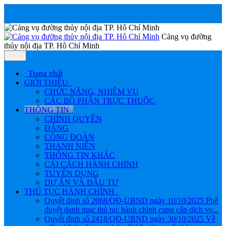
Cảng vụ đường
thủy nội địa TP. Hô Chí Minh
Trang nhất
GIỚI THIỆU
CHỨC NĂNG, NHIỆM VỤ
CÁC BỘ PHẬN TRỰC THUỘC
THÔNG TIN
CHÍNH QUYỀN
ĐẢNG
CÔNG ĐOÀN
THANH NIÊN
THÔNG TIN KHÁC
CẢI CÁCH HÀNH CHÍNH
TUYỂN DỤNG
DỰ ÁN VÀ ĐẦU TƯ
THỦ TỤC HÀNH CHÍNH
Quyết định số 2068/QĐ-UBND ngày 10/10/2025 Phê
duyệt danh mục thủ tục hành chính cung cấp dịch vụ...
Quyết định số 2418/QĐ-UBND ngày 30/10/2025 Về