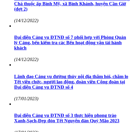
Chà thuộc ấp Bình Mỹ, xã Bình Khánh, huyện Cần Giờ
(đợt 2)
(14/12/2022)
Đại diện Cảng vụ ĐTNĐ số 7 phối hợp với Phòng Quản
lý Cảng, bến kiểm tra các Bến hoạt động vận tải hành
khách
(14/12/2022)
Lãnh đạo Cảng vụ đường thủy nội địa thăm hỏi, chăm lo
Tết viên chức, người lao động, đoàn viên Công đoàn tại
Đại diện Cảng vụ ĐTNĐ số 4
(17/01/2023)
Đại diện Cảng vụ ĐTNĐ số 3 thực hiện phong trào
Xanh-Sạch-Đẹp đón Tết Nguyên đán Quý Mão 2023