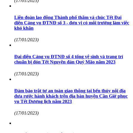
(17/01/2023)
Liên đoàn lao động Thành phố thăm và chúc Tết Đại
diện Cảng vụ ĐTNĐ số 3 - đơn vị có môi trường làm việc
khó khăn
(17/01/2023)
Đại diện Cảng vụ ĐTNĐ số 4 tổng vệ sinh và trang trí
chuẩn bị đón Tết Nguyên đán Quý Mão năm 2023
(17/01/2023)
Đảm bảo trật tự an toàn giao thông tại bến thủy nội địa
đưa rước hành khách trên địa bàn huyện Cần Giờ phục
vụ Tết Dương lịch năm 2023
(17/01/2023)