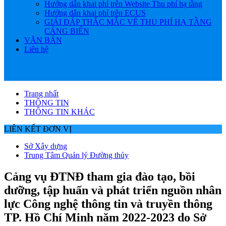
Hướng dẫn khai phí trên Website Thu phí hạ tầng
Hướng dẫn khai phí trên ECUS
GIẢI ĐÁP THẮC MẮC VÊ THU PHÍ HẠ TẦNG
CẢNG BIỂN
VĂN BẢN
Liên hệ
Trang nhất
THÔNG TIN
THÔNG TIN KHÁC
LIÊN KẾT ĐƠN VỊ
Sở Xây dựng
Trung Tâm Quản lý Đường thủy
Cảng vụ ĐTNĐ tham gia đào tạo, bồi
dưỡng, tập huấn và phát triển nguồn nhân
lực Công nghệ thông tin và truyền thông
TP. Hồ Chí Minh năm 2022-2023 do Sở