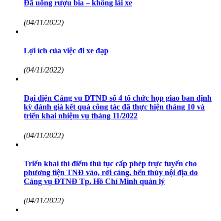
Đã uống rượu bia – không lái xe
(04/11/2022)
Lợi ích của việc đi xe đạp
(04/11/2022)
Đại diện Cảng vụ ĐTNĐ số 4 tổ chức họp giao ban định
kỳ đánh giá kết quả công tác đã thực hiện tháng 10 và
triển khai nhiệm vụ tháng 11/2022
(04/11/2022)
Triển khai thí điểm thủ tục cấp phép trực tuyến cho
phương tiện TNĐ vào, rời cảng, bến thủy nội địa do
Cảng vụ ĐTNĐ Tp. Hồ Chí Minh quản lý
(04/11/2022)