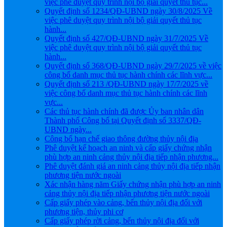
việc phê duyệt quy trình nội bộ giải quyết thủ tục...
Quyết định số 1234/QĐ-UBND ngày 30/8/2025 Về
việc phê duyệt quy trình nội bộ giải quyết thủ tục
hành...
Quyết định số 427/QĐ-UBND ngày 31/7/2025 Về
việc phê duyệt quy trình nội bộ giải quyết thủ tục
hành...
Quyết định số 368/QĐ-UBND ngày 29/7/2025 về việc
công bố danh mục thủ tục hành chính các lĩnh vực...
Quyết định số 213 /QĐ-UBND ngày 17/7/2025 về
việc công bố danh mục thủ tục hành chính các lĩnh
vực...
Các thủ tục hành chính đã được Ủy ban nhân dân
Thành phố Công bố tại Quyết định số 3337/QĐ-
UBND ngày...
Công bố hạn chế giao thông đường thủy nội địa
Phê duyệt kế hoạch an ninh và cấp giấy chứng nhận
phù hợp an ninh cảng thủy nội địa tiếp nhận phương...
Phê duyệt đánh giá an ninh cảng thủy nội địa tiếp nhận
phương tiện nước ngoài
Xác nhận hàng năm Giấy chứng nhận phù hợp an ninh
cảng thủy nội địa tiếp nhận phương tiện nước ngoài
Cấp giấy phép vào cảng, bến thủy nội địa đối với
phương tiện, thủy phi cơ
Cấp giấy phép rời cảng, bến thủy nội địa đối với