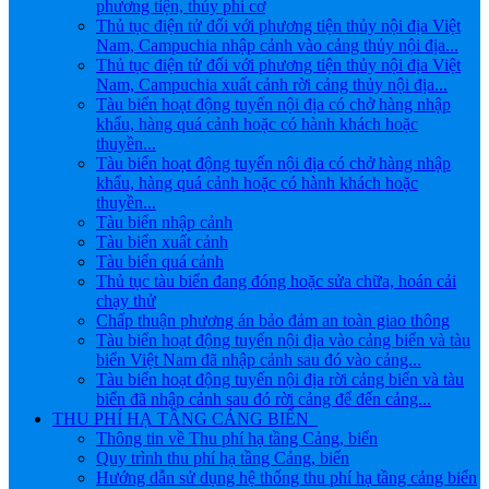
phương tiện, thủy phi cơ
Thủ tục điện tử đối với phương tiện thủy nội địa Việt
Nam, Campuchia nhập cảnh vào cảng thủy nội địa...
Thủ tục điện tử đối với phương tiện thủy nội địa Việt
Nam, Campuchia xuất cảnh rời cảng thủy nội địa...
Tàu biển hoạt động tuyến nội địa có chở hàng nhập
khẩu, hàng quá cảnh hoặc có hành khách hoặc
thuyền...
Tàu biển hoạt động tuyến nội địa có chở hàng nhập
khẩu, hàng quá cảnh hoặc có hành khách hoặc
thuyền...
Tàu biển nhập cảnh
Tàu biển xuất cảnh
Tàu biển quá cảnh
Thủ tục tàu biển đang đóng hoặc sửa chữa, hoán cải
chạy thử
Chấp thuận phương án bảo đảm an toàn giao thông
Tàu biển hoạt động tuyến nội địa vào cảng biển và tàu
biển Việt Nam đã nhập cảnh sau đó vào cảng...
Tàu biển hoạt động tuyến nội địa rời cảng biển và tàu
biển đã nhập cảnh sau đó rời cảng để đến cảng...
THU PHÍ HẠ TẦNG CẢNG BIỂN
Thông tin về Thu phí hạ tầng Cảng, biển
Quy trình thu phí hạ tầng Cảng, biển
Hướng dẫn sử dụng hệ thống thu phí hạ tầng cảng biển