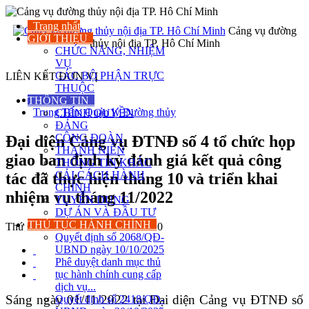
Trang nhất
Cảng vụ đường
GIỚI THIỆU
thủy nội địa TP. Hô Chí Minh
CHỨC NĂNG, NHIỆM
VỤ
CÁC BỘ PHẬN TRỰC
LIÊN KẾT ĐƠN VỊ
THUỘC
Sở Xây dựng
THÔNG TIN
Trung Tâm Quản lý Đường thủy
CHÍNH QUYỀN
ĐẢNG
CÔNG ĐOÀN
Đại diện Cảng vụ ĐTNĐ số 4 tổ chức họp
THANH NIÊN
giao ban định kỳ đánh giá kết quả công
THÔNG TIN KHÁC
CẢI CÁCH HÀNH
tác đã thực hiện tháng 10 và triển khai
CHÍNH
nhiệm vụ tháng 11/2022
TUYỂN DỤNG
DỰ ÁN VÀ ĐẦU TƯ
THỦ TỤC HÀNH CHÍNH
Thứ sáu - 04/11/2022 14:39
1.033
0
Quyết định số 2068/QĐ-
UBND ngày 10/10/2025
Phê duyệt danh mục thủ
tục hành chính cung cấp
dịch vụ...
Sáng ngày 01/11/2022 tại Đại diện Cảng vụ ĐTNĐ số
Quyết định số 2418/QĐ-