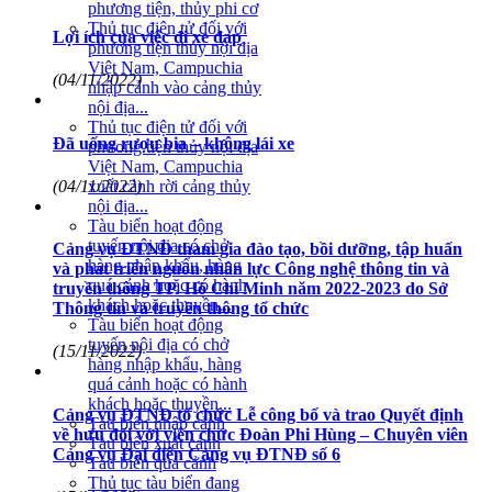
phương tiện, thủy phi cơ
Thủ tục điện tử đối với
Lợi ích của việc đi xe đạp
phương tiện thủy nội địa
Việt Nam, Campuchia
(04/11/2022)
nhập cảnh vào cảng thủy
nội địa...
Thủ tục điện tử đối với
Đã uống rượu bia – không lái xe
phương tiện thủy nội địa
Việt Nam, Campuchia
(04/11/2022)
xuất cảnh rời cảng thủy
nội địa...
Tàu biển hoạt động
tuyến nội địa có chở
Cảng vụ ĐTNĐ tham gia đào tạo, bồi dưỡng, tập huấn
hàng nhập khẩu, hàng
và phát triển nguồn nhân lực Công nghệ thông tin và
quá cảnh hoặc có hành
truyền thông TP. Hồ Chí Minh năm 2022-2023 do Sở
khách hoặc thuyền...
Thông tin và truyền thông tổ chức
Tàu biển hoạt động
tuyến nội địa có chở
(15/11/2022)
hàng nhập khẩu, hàng
quá cảnh hoặc có hành
khách hoặc thuyền...
Cảng vụ ĐTNĐ tổ chức Lễ công bố và trao Quyết định
Tàu biển nhập cảnh
về hưu đối với viên chức Đoàn Phi Hùng – Chuyên viên
Tàu biển xuất cảnh
Cảng vụ Đại diện Cảng vụ ĐTNĐ số 6
Tàu biển quá cảnh
Thủ tục tàu biển đang