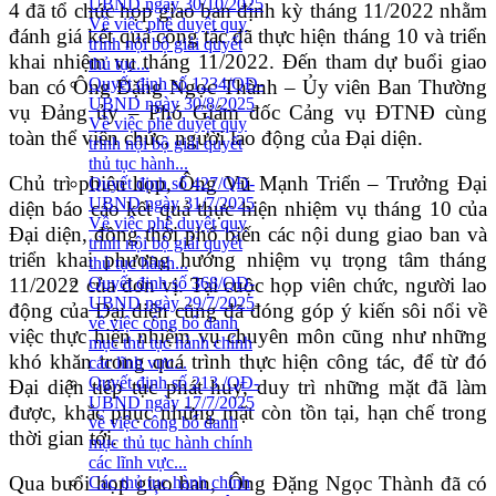
UBND ngày 30/10/2025
4 đã tổ chức họp giao ban định kỳ tháng 11/2022 nhằm
Về việc phê duyệt quy
đánh giá kết quả công tác đã thực hiện tháng 10 và triển
trình nội bộ giải quyết
khai nhiệm vụ tháng 11/2022. Đến tham dự buổi giao
thủ tục...
Quyết định số 1234/QĐ-
ban có Ông Đặng Ngọc Thành – Ủy viên Ban Thường
UBND ngày 30/8/2025
vụ Đảng ủy – Phó Giám đốc Cảng vụ ĐTNĐ cùng
Về việc phê duyệt quy
toàn thể viên chức, người lao động của Đại diện.
trình nội bộ giải quyết
thủ tục hành...
Chủ trì phiên họp, Ông Vũ Mạnh Triển – Trưởng Đại
Quyết định số 427/QĐ-
UBND ngày 31/7/2025
diện báo cáo kết quả thực hiện nhiệm vụ tháng 10 của
Về việc phê duyệt quy
Đại diện, đồng thời phổ biến các nội dung giao ban và
trình nội bộ giải quyết
triển khai phương hướng nhiệm vụ trọng tâm tháng
thủ tục hành...
11/2022 của đơn vị. Tại cuộc họp viên chức, người lao
Quyết định số 368/QĐ-
UBND ngày 29/7/2025
động của Đại diện cũng đã đóng góp ý kiến sôi nổi về
về việc công bố danh
việc thực hiện nhiệm vụ chuyên môn cũng như những
mục thủ tục hành chính
khó khăn trong quá trình thực hiện công tác, để từ đó
các lĩnh vực...
Quyết định số 213 /QĐ-
Đại diện tiếp tục phát huy, duy trì những mặt đã làm
UBND ngày 17/7/2025
được, khắc phục những mặt còn tồn tại, hạn chế trong
về việc công bố danh
thời gian tới.
mục thủ tục hành chính
các lĩnh vực...
Qua buổi họp giao ban, Ông Đặng Ngọc Thành đã có
Các thủ tục hành chính