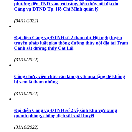
phương tiện TNĐ vào, rời cảng, bến thủy nội địa do
Cảng vụ ĐTNĐ Tp. Hồ Chí Minh quản lý
(04/11/2022)
Đại diện Cảng vụ ĐTNĐ số 2 tham dự Hội nghị tuyên
truyền pháp luật giao thông đường thủy nội địa tại Trạm
Cảnh sát đường thủy Cát Lái
(31/10/2022)
Công chức, viên chức cần làm gì với quà tặng để không
bị xem là tham nhũng
(31/10/2022)
Đại diện Cảng vụ ĐTNĐ số 2 vệ sinh khu vực xung
quanh phòng, chống dịch sốt xuất huyết
(31/10/2022)