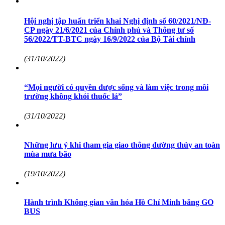
Hội nghị tập huấn triển khai Nghị định số 60/2021/NĐ-
CP ngày 21/6/2021 của Chính phủ và Thông tư số
56/2022/TT-BTC ngày 16/9/2022 của Bộ Tài chính
(31/10/2022)
“Mọi người có quyền được sống và làm việc trong môi
trường không khói thuốc lá”
(31/10/2022)
Những lưu ý khi tham gia giao thông đường thủy an toàn
mùa mưa bão
(19/10/2022)
Hành trình Không gian văn hóa Hồ Chí Minh bằng GO
BUS