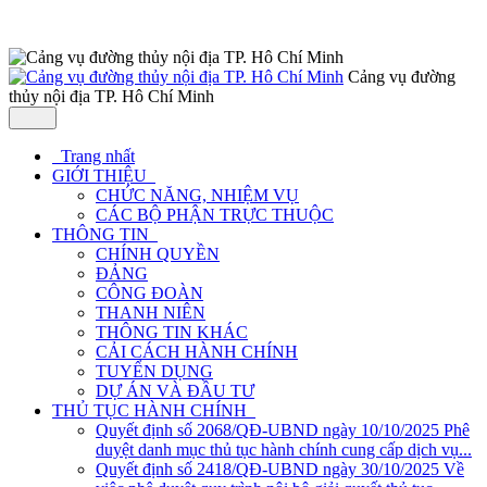
Cảng vụ đường
thủy nội địa TP. Hô Chí Minh
Trang nhất
GIỚI THIỆU
CHỨC NĂNG, NHIỆM VỤ
CÁC BỘ PHẬN TRỰC THUỘC
THÔNG TIN
CHÍNH QUYỀN
ĐẢNG
CÔNG ĐOÀN
THANH NIÊN
THÔNG TIN KHÁC
CẢI CÁCH HÀNH CHÍNH
TUYỂN DỤNG
DỰ ÁN VÀ ĐẦU TƯ
THỦ TỤC HÀNH CHÍNH
Quyết định số 2068/QĐ-UBND ngày 10/10/2025 Phê
duyệt danh mục thủ tục hành chính cung cấp dịch vụ...
Quyết định số 2418/QĐ-UBND ngày 30/10/2025 Về