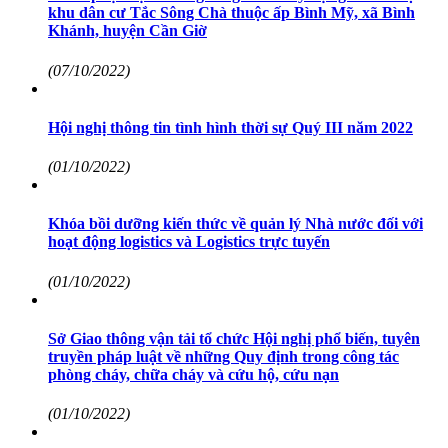
khu dân cư Tắc Sông Chà thuộc ấp Bình Mỹ, xã Bình
Khánh, huyện Cần Giờ
(07/10/2022)
Hội nghị thông tin tình hình thời sự Quý III năm 2022
(01/10/2022)
Khóa bồi dưỡng kiến thức về quản lý Nhà nước đối với
hoạt động logistics và Logistics trực tuyến
(01/10/2022)
Sở Giao thông vận tải tổ chức Hội nghị phổ biến, tuyên
truyền pháp luật về những Quy định trong công tác
phòng cháy, chữa cháy và cứu hộ, cứu nạn
(01/10/2022)