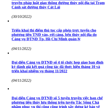
truyền pháp luật giao thông đường thủy nội địa tại Trạm
Cảnh sát đường thủy Cát Lái
(30/10/2022)
Triển khai thí điểm thủ tục cấp phép trực tuyến cho
phương tiện TNĐ vào, rời cảng, bến thủy nội địa do
Cảng vụ ĐTNĐ Tp. Hồ Chí Minh quản lý
(04/11/2022)
Đại diện Cảng vụ ĐTNĐ số 4 tổ chức họp giao ban định
kỳ đánh giá kết quả công tác đã thực hiện tháng 10 và
triển khai nhiệm vụ tháng 11/2022
(04/11/2022)
Đại diện Cảng vụ ĐTNĐ số 5 tuyên truyền việc hạn chế
phương tiện thủy lưu thông trên tuyến Tắc Sông Chà
nhằm phục vụ thi công công trình xây dựng kè bảo vệ