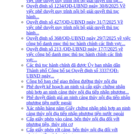
việc phê duyệt quy trình nội bộ giải quyết thủ tục...
Quyết định số 1234/QĐ-UBND ngày 30/8/2025 Về
việc phê duyệt quy trình nội bộ giải quyết thủ tục
hành...
Quyết định số 427/QĐ-UBND ngày 31/7/2025 Về
việc phê duyệt quy trình nội bộ giải quyết thủ tục
hành...
Quyết định số 368/QĐ-UBND ngày 29/7/2025 về việc
công bố danh mục thủ tục hành chính các lĩnh vực...
Quyết định số 213 /QĐ-UBND ngày 17/7/2025 về
việc công bố danh mục thủ tục hành chính các lĩnh
vực...
Các thủ tục hành chính đã được Ủy ban nhân dân
Thành phố Công bố tại Quyết định số 3337/QĐ-
UBND ngày...
Công bố hạn chế giao thông đường thủy nội địa
Phê duyệt kế hoạch an ninh và cấp giấy chứng nhận
phù hợp an ninh cảng thủy nội địa tiếp nhận phương...
Phê duyệt đánh giá an ninh cảng thủy nội địa tiếp nhận
phương tiện nước ngoài
Xác nhận hàng năm Giấy chứng nhận phù hợp an ninh
cảng thủy nội địa tiếp nhận phương tiện nước ngoài
Cấp giấy phép vào cảng, bến thủy nội địa đối với
phương tiện, thủy phi cơ
Cấp giấy phép rời cảng, bến thủy nội địa đối với