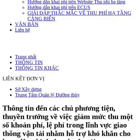
Hướng dẫn khai phí trên Website Thu phí hạ tầng
Hướng dẫn khai phí trên ECUS
GIẢI ĐÁP THẮC MẮC VÊ THU PHÍ HẠ TẦNG
CẢNG BIỂN
VĂN BẢN
Liên hệ
Trang nhất
THÔNG TIN
THÔNG TIN KHÁC
LIÊN KẾT ĐƠN VỊ
Sở Xây dựng
Trung Tâm Quản lý Đường thủy
Thông tin đến các chủ phương tiện,
thuyền trưởng về việc giảm mức thu một
số khoản phí, lệ phí trong lĩnh vực giao
thông vận tải nhằm hỗ trợ khó khăn cho