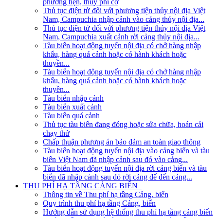
phương tiện, thủy phi cơ
Thủ tục điện tử đối với phương tiện thủy nội địa Việt
Nam, Campuchia nhập cảnh vào cảng thủy nội địa...
Thủ tục điện tử đối với phương tiện thủy nội địa Việt
Nam, Campuchia xuất cảnh rời cảng thủy nội địa...
Tàu biển hoạt động tuyến nội địa có chở hàng nhập
khẩu, hàng quá cảnh hoặc có hành khách hoặc
thuyền...
Tàu biển hoạt động tuyến nội địa có chở hàng nhập
khẩu, hàng quá cảnh hoặc có hành khách hoặc
thuyền...
Tàu biển nhập cảnh
Tàu biển xuất cảnh
Tàu biển quá cảnh
Thủ tục tàu biển đang đóng hoặc sửa chữa, hoán cải
chạy thử
Chấp thuận phương án bảo đảm an toàn giao thông
Tàu biển hoạt động tuyến nội địa vào cảng biển và tàu
biển Việt Nam đã nhập cảnh sau đó vào cảng...
Tàu biển hoạt động tuyến nội địa rời cảng biển và tàu
biển đã nhập cảnh sau đó rời cảng để đến cảng...
THU PHÍ HẠ TẦNG CẢNG BIỂN
Thông tin về Thu phí hạ tầng Cảng, biển
Quy trình thu phí hạ tầng Cảng, biển
Hướng dẫn sử dụng hệ thống thu phí hạ tầng cảng biển