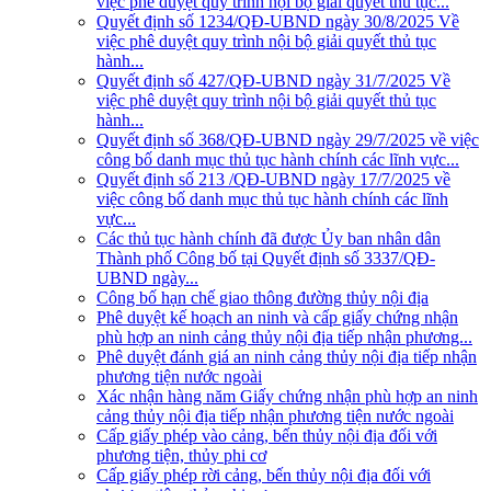
việc phê duyệt quy trình nội bộ giải quyết thủ tục...
Quyết định số 1234/QĐ-UBND ngày 30/8/2025 Về
việc phê duyệt quy trình nội bộ giải quyết thủ tục
hành...
Quyết định số 427/QĐ-UBND ngày 31/7/2025 Về
việc phê duyệt quy trình nội bộ giải quyết thủ tục
hành...
Quyết định số 368/QĐ-UBND ngày 29/7/2025 về việc
công bố danh mục thủ tục hành chính các lĩnh vực...
Quyết định số 213 /QĐ-UBND ngày 17/7/2025 về
việc công bố danh mục thủ tục hành chính các lĩnh
vực...
Các thủ tục hành chính đã được Ủy ban nhân dân
Thành phố Công bố tại Quyết định số 3337/QĐ-
UBND ngày...
Công bố hạn chế giao thông đường thủy nội địa
Phê duyệt kế hoạch an ninh và cấp giấy chứng nhận
phù hợp an ninh cảng thủy nội địa tiếp nhận phương...
Phê duyệt đánh giá an ninh cảng thủy nội địa tiếp nhận
phương tiện nước ngoài
Xác nhận hàng năm Giấy chứng nhận phù hợp an ninh
cảng thủy nội địa tiếp nhận phương tiện nước ngoài
Cấp giấy phép vào cảng, bến thủy nội địa đối với
phương tiện, thủy phi cơ
Cấp giấy phép rời cảng, bến thủy nội địa đối với