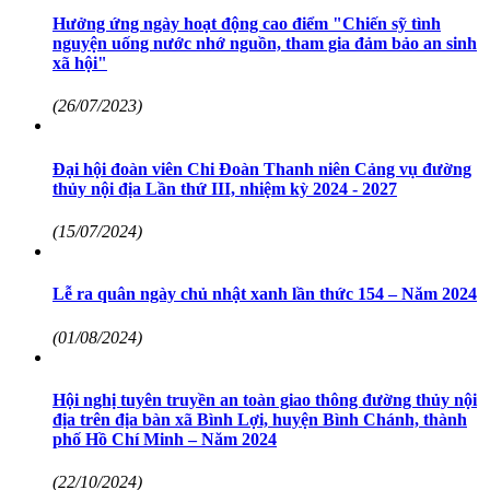
Hưởng ứng ngày hoạt động cao điểm "Chiến sỹ tình
nguyện uống nước nhớ nguồn, tham gia đảm bảo an sinh
xã hội"
(26/07/2023)
Đại hội đoàn viên Chi Đoàn Thanh niên Cảng vụ đường
thủy nội địa Lần thứ III, nhiệm kỳ 2024 - 2027
(15/07/2024)
Lễ ra quân ngày chủ nhật xanh lần thức 154 – Năm 2024
(01/08/2024)
Hội nghị tuyên truyền an toàn giao thông đường thủy nội
địa trên địa bàn xã Bình Lợi, huyện Bình Chánh, thành
phố Hồ Chí Minh – Năm 2024
(22/10/2024)