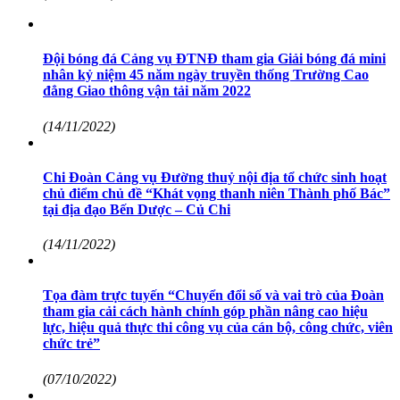
Đội bóng đá Cảng vụ ĐTNĐ tham gia Giải bóng đá mini
nhân kỷ niệm 45 năm ngày truyền thống Trường Cao
đẳng Giao thông vận tải năm 2022
(14/11/2022)
Chi Đoàn Cảng vụ Đường thuỷ nội địa tổ chức sinh hoạt
chủ điểm chủ đề “Khát vọng thanh niên Thành phố Bác”
tại địa đạo Bến Dược – Củ Chi
(14/11/2022)
Tọa đàm trực tuyến “Chuyển đổi số và vai trò của Đoàn
tham gia cải cách hành chính góp phần nâng cao hiệu
lực, hiệu quả thực thi công vụ của cán bộ, công chức, viên
chức trẻ”
(07/10/2022)