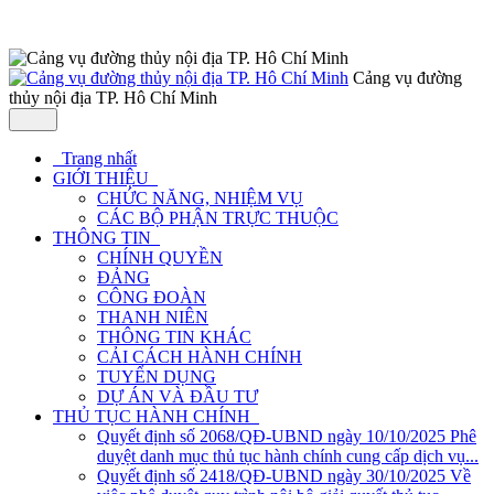
Cảng vụ đường
thủy nội địa TP. Hô Chí Minh
Trang nhất
GIỚI THIỆU
CHỨC NĂNG, NHIỆM VỤ
CÁC BỘ PHẬN TRỰC THUỘC
THÔNG TIN
CHÍNH QUYỀN
ĐẢNG
CÔNG ĐOÀN
THANH NIÊN
THÔNG TIN KHÁC
CẢI CÁCH HÀNH CHÍNH
TUYỂN DỤNG
DỰ ÁN VÀ ĐẦU TƯ
THỦ TỤC HÀNH CHÍNH
Quyết định số 2068/QĐ-UBND ngày 10/10/2025 Phê
duyệt danh mục thủ tục hành chính cung cấp dịch vụ...
Quyết định số 2418/QĐ-UBND ngày 30/10/2025 Về