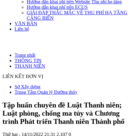
Hướng dẫn khai phí trên Website Thu phí hạ tầng
Hướng dẫn khai phí trên ECUS
GIẢI ĐÁP THẮC MẮC VÊ THU PHÍ HẠ TẦNG
CẢNG BIỂN
VĂN BẢN
Liên hệ
Trang nhất
THÔNG TIN
THANH NIÊN
LIÊN KẾT ĐƠN VỊ
Sở Xây dựng
Trung Tâm Quản lý Đường thủy
Tập huấn chuyên đề Luật Thanh niên;
Luật phòng, chống ma túy và Chương
trình Phát triển Thanh niên Thành phố
Thứ hai - 14/11/2022 21:31
2.107
0