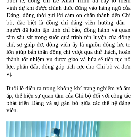
buổi lễ, đồng chí
Lê Xuân Trinh
đã bày tỏ niềm
vinh dự khi được chính thức đứng vào hàng ngũ của
Đảng, đồng thời gửi lời cảm ơn chân thành đến Chi
bộ, đặc biệt là đồng chí đảng viên hướng dẫn –
người đã luôn tận tình chỉ bảo, đồng hành và quan
tâm sâu sát trong suốt quá trình rèn luyện của đồng
chí; sự giúp đỡ, động viên ấy là nguồn động lực to
lớn giúp
bản thân
đồng chí vượt qua thử thách, hoàn
thành tốt nhiệm vụ được giao
và hứa sẽ tiếp tục
nỗ
lực
,
phấn đấu, đóng góp tích cực cho Chi bộ và đơn
vị
.
Buổi lễ diễn ra trong không khí trang nghiêm và ấm
áp, thể hiện sự quan tâm của Chi bộ đối với công tác
phát triển Đảng và sự gắn bó giữa các thế hệ đảng
viên.