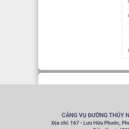
CẢNG VỤ ĐƯỜNG THỦY NỘ
Địa chỉ: 167 - Lưu Hữu Phước, Ph