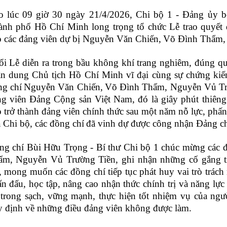
o lúc 09 giờ 30 ngày 21/4/2026, Chi bộ 1 - Đảng ủy 
ành phố Hồ Chí Minh long trọng tổ chức Lễ trao quyết 
o các đảng viên dự bị Nguyễn Văn
Chiến,
Võ Đình
Thẩm,
i Lễ diễn ra trong bầu không khí trang nghiêm, đúng q
n dung Chủ tịch Hồ Chí Minh vĩ đại cùng sự chứng kiến
ng chí
Nguyễn Văn Chiến
,
Võ Đình Thẩm, Nguyễn Vủ Tr
g viên Đảng Cộng sản Việt Nam, đó là giây phút thiêng 
 trở thành đảng viên chính thức sau một năm nỗ lực, phấn
 Chi bộ, các đồng chí
đã vinh dự được công nhận Đảng ch
ng chí Bùi Hữu Trọng - Bí thư Chi bộ 1 chúc mừng các 
ẩm, Nguyễn Vủ Trường Tiền, ghi nhận những cố gắng tr
, mong muốn các đồng chí tiếp tục phát huy vai trò trách
n đấu, học tập, nâng cao nhận thức chính trị và năng l
trong sạch, vững mạnh, thực hiện tốt nhiệm vụ của người
 định về những điều đảng viên không được làm.