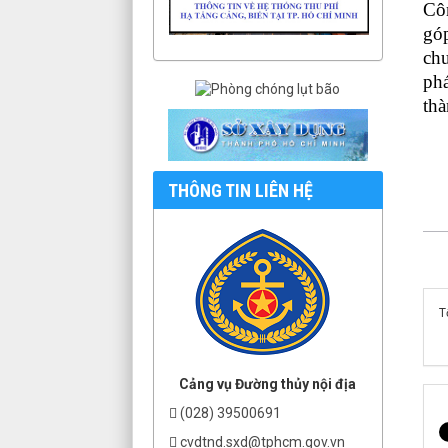
Côn
góp
chu
phá
thà
THÔNG TIN LIÊN HỆ
T
Cảng vụ Đường thủy nội địa
(028) 39500691
cvdtnd.sxd@tphcm.gov.vn