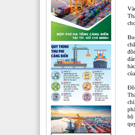
Và
Th
ch
Buổ
châ
đồ
đản
hào
của
Đồ
Th
chí
phấ
bộ 
quy