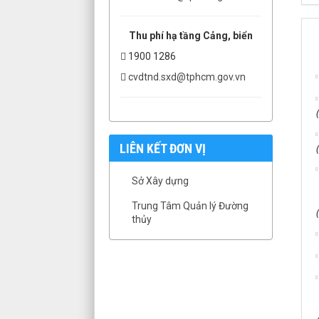
Thu phí hạ tầng Cảng, biển
1900 1286
cvdtnd.sxd@tphcm.gov.vn
LIÊN KẾT ĐƠN VỊ
Sở Xây dựng
Trung Tâm Quản lý Đường
thủy