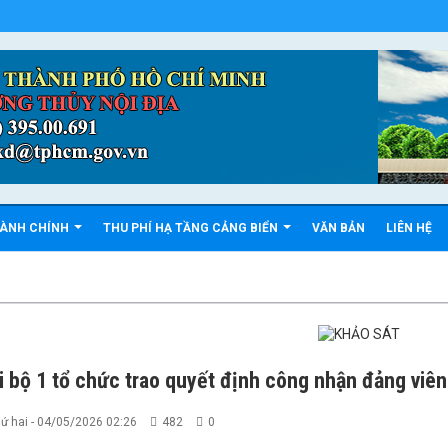
HÀNH CHÍNH
THU PHÍ HẠ TẦNG CẢNG BIỂN
VĂN BẢN
LIÊN HỆ
i bộ 1 tổ chức trao quyết định công nhận đảng viên
ứ hai - 04/05/2026 02:26
482
0