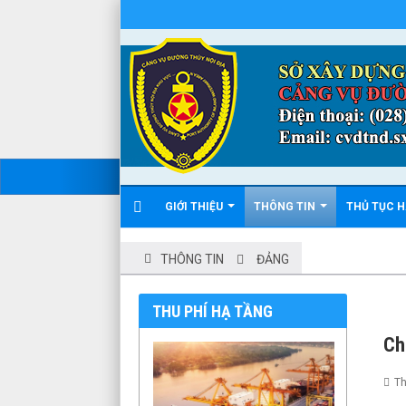
GIỚI THIỆU
THÔNG TIN
THỦ TỤC 
THÔNG TIN
ĐẢNG
THU PHÍ HẠ TẦNG
Ch
Th