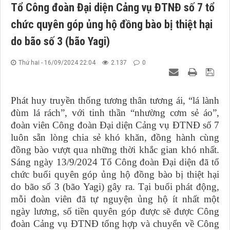
Tổ Công đoàn Đại diện Cảng vụ ĐTNĐ số 7 tổ
chức quyên góp ủng hộ đồng bào bị thiệt hại
do bão số 3 (bão Yagi)
Thứ hai - 16/09/2024 22:04
2.137
0
Phát huy truyền thống tương thân tương ái, “lá lành
đùm lá rách”, với tinh thần “nhường cơm sẻ áo”,
đoàn viên Công đoàn
Đại diện Cảng vụ
ĐTNĐ
số 7
luôn sẵn lòng chia sẻ khó khăn, đồng hành cùng
đồng bào vượt qua những thời khắc gian khó nhất.
Sáng ngày 13/9/2024 Tổ Công đoàn Đại diện đã tổ
chức buổi quyên góp ủng hộ đồng bào bị thiệt hại
do bão số 3 (bão Yagi)
gây ra.
Tại buổi phát động,
mỗi đoàn viên đã tự nguyện ủng hộ ít nhất một
ngày lương, số tiền quyên góp được sẽ được Công
đoàn Cảng vụ
ĐTNĐ
tổng hợp và chuyển về Công