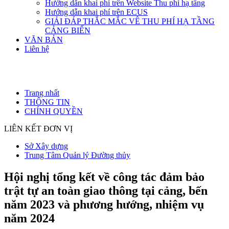
Hướng dẫn khai phí trên Website Thu phí hạ tầng
Hướng dẫn khai phí trên ECUS
GIẢI ĐÁP THẮC MẮC VÊ THU PHÍ HẠ TẦNG
CẢNG BIỂN
VĂN BẢN
Liên hệ
Trang nhất
THÔNG TIN
CHÍNH QUYỀN
LIÊN KẾT ĐƠN VỊ
Sở Xây dựng
Trung Tâm Quản lý Đường thủy
Hội nghị tổng kết về công tác đảm bảo
trật tự an toàn giao thông tại cảng, bến
năm 2023 và phương hướng, nhiệm vụ
năm 2024