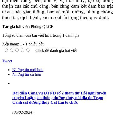
đại diện cảng, bến, đơn vị vận tải thủy; tạo sự đồng
thuận của các chủ cảng, bến cùng cam kết đảm bảo trật
tự an toàn giao thông, bảo vệ môi trường, phòng chống
thiên tai, dịch bệnh, kiểm soát tải trọng theo quy định.
Tác giả bài viết:
Phòng QLCB
Tổng số điểm của bài viết là: 1 trong 1 đánh giá
Xếp hạng:
1
-
1
phiếu bầu
Click để đánh giá bài viết
Tweet
Những tin mới hơn
Những tin cũ hơn
Đại diện Cảng vụ ĐTNĐ số 2 tham dự Hội nghị tuyên
truyền Luật giao thông đường thủy nội địa do Trạm
Cảnh sát đường thủy Cát Lái tổ chức
(05/02/2024)