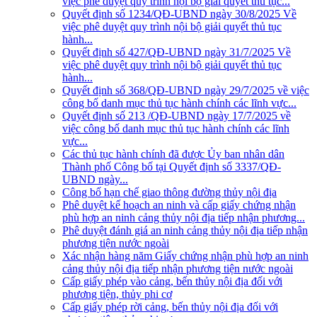
việc phê duyệt quy trình nội bộ giải quyết thủ tục...
Quyết định số 1234/QĐ-UBND ngày 30/8/2025 Về
việc phê duyệt quy trình nội bộ giải quyết thủ tục
hành...
Quyết định số 427/QĐ-UBND ngày 31/7/2025 Về
việc phê duyệt quy trình nội bộ giải quyết thủ tục
hành...
Quyết định số 368/QĐ-UBND ngày 29/7/2025 về việc
công bố danh mục thủ tục hành chính các lĩnh vực...
Quyết định số 213 /QĐ-UBND ngày 17/7/2025 về
việc công bố danh mục thủ tục hành chính các lĩnh
vực...
Các thủ tục hành chính đã được Ủy ban nhân dân
Thành phố Công bố tại Quyết định số 3337/QĐ-
UBND ngày...
Công bố hạn chế giao thông đường thủy nội địa
Phê duyệt kế hoạch an ninh và cấp giấy chứng nhận
phù hợp an ninh cảng thủy nội địa tiếp nhận phương...
Phê duyệt đánh giá an ninh cảng thủy nội địa tiếp nhận
phương tiện nước ngoài
Xác nhận hàng năm Giấy chứng nhận phù hợp an ninh
cảng thủy nội địa tiếp nhận phương tiện nước ngoài
Cấp giấy phép vào cảng, bến thủy nội địa đối với
phương tiện, thủy phi cơ
Cấp giấy phép rời cảng, bến thủy nội địa đối với