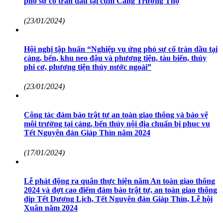
phó sự cố tràn dầu tại cụm Cảng Trường Thọ
(23/01/2024)
Hội nghị tập huấn “Nghiệp vụ ứng phó sự cố tràn dầu tại
cảng, bến, khu neo đậu và phương tiện, tàu biển, thủy
phi cơ, phương tiện thủy nước ngoài”
(23/01/2024)
Công tác đảm bảo trật tự an toàn giao thông và bảo vệ
môi trường tại cảng, bến thủy nội địa chuẩn bị phục vụ
Tết Nguyên đán Giáp Thìn năm 2024
(17/01/2024)
Lễ phát động ra quân thực hiện năm An toàn giao thông
2024 và đợt cao điểm đảm bảo trật tự, an toàn giao thông
dịp Tết Dương Lịch, Tết Nguyên đán Giáp Thìn, Lễ hội
Xuân năm 2024