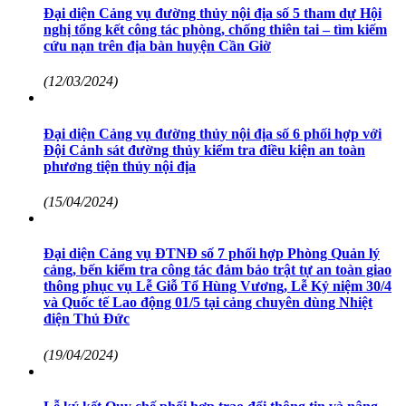
Đại diện Cảng vụ đường thủy nội địa số 5 tham dự Hội
nghị tổng kết công tác phòng, chống thiên tai – tìm kiếm
cứu nạn trên địa bàn huyện Cần Giờ
(12/03/2024)
Đại diện Cảng vụ đường thủy nội địa số 6 phối hợp với
Đội Cảnh sát đường thủy kiểm tra điều kiện an toàn
phương tiện thủy nội địa
(15/04/2024)
Đại diện Cảng vụ ĐTNĐ số 7 phối hợp Phòng Quản lý
cảng, bến kiểm tra công tác đảm bảo trật tự an toàn giao
thông phục vụ Lễ Giỗ Tổ Hùng Vương, Lễ Kỷ niệm 30/4
và Quốc tế Lao động 01/5 tại cảng chuyên dùng Nhiệt
điện Thủ Đức
(19/04/2024)