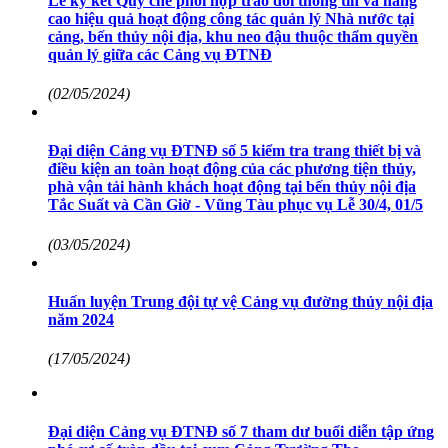
Lễ ký kết Quy chế phối hợp trao đổi thông tin và nâng
cao hiệu quả hoạt động công tác quản lý Nhà nước tại
cảng, bến thủy nội địa, khu neo đậu thuộc thẩm quyền
quản lý giữa các Cảng vụ ĐTNĐ
(02/05/2024)
Đại diện Cảng vụ ĐTNĐ số 5 kiểm tra trang thiết bị và
điều kiện an toàn hoạt động của các phương tiện thủy,
phà vận tải hành khách hoạt động tại bến thủy nội địa
Tắc Suất và Cần Giờ - Vũng Tàu phục vụ Lễ 30/4, 01/5
(03/05/2024)
Huấn luyện Trung đội tự vệ Cảng vụ đường thủy nội địa
năm 2024
(17/05/2024)
Đại diện Cảng vụ ĐTNĐ số 7 tham dư buổi diễn tập ứng