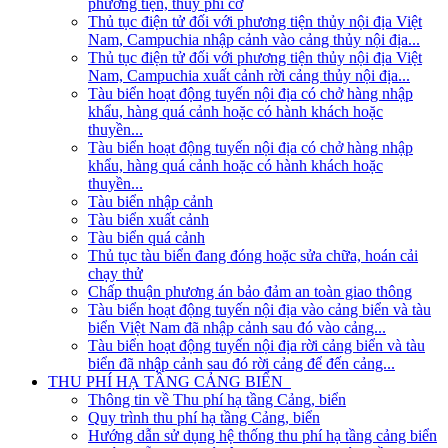
phương tiện, thủy phi cơ
Thủ tục điện tử đối với phương tiện thủy nội địa Việt
Nam, Campuchia nhập cảnh vào cảng thủy nội địa...
Thủ tục điện tử đối với phương tiện thủy nội địa Việt
Nam, Campuchia xuất cảnh rời cảng thủy nội địa...
Tàu biển hoạt động tuyến nội địa có chở hàng nhập
khẩu, hàng quá cảnh hoặc có hành khách hoặc
thuyền...
Tàu biển hoạt động tuyến nội địa có chở hàng nhập
khẩu, hàng quá cảnh hoặc có hành khách hoặc
thuyền...
Tàu biển nhập cảnh
Tàu biển xuất cảnh
Tàu biển quá cảnh
Thủ tục tàu biển đang đóng hoặc sửa chữa, hoán cải
chạy thử
Chấp thuận phương án bảo đảm an toàn giao thông
Tàu biển hoạt động tuyến nội địa vào cảng biển và tàu
biển Việt Nam đã nhập cảnh sau đó vào cảng...
Tàu biển hoạt động tuyến nội địa rời cảng biển và tàu
biển đã nhập cảnh sau đó rời cảng để đến cảng...
THU PHÍ HẠ TẦNG CẢNG BIỂN
Thông tin về Thu phí hạ tầng Cảng, biển
Quy trình thu phí hạ tầng Cảng, biển
Hướng dẫn sử dụng hệ thống thu phí hạ tầng cảng biển