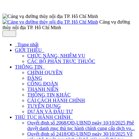
Cảng vụ đường
thủy nội địa TP. Hô Chí Minh
Trang nhất
GIỚI THIỆU
CHỨC NĂNG, NHIỆM VỤ
CÁC BỘ PHẬN TRỰC THUỘC
THÔNG TIN
CHÍNH QUYỀN
ĐẢNG
CÔNG ĐOÀN
THANH NIÊN
THÔNG TIN KHÁC
CẢI CÁCH HÀNH CHÍNH
TUYỂN DỤNG
DỰ ÁN VÀ ĐẦU TƯ
THỦ TỤC HÀNH CHÍNH
Quyết định số 2068/QĐ-UBND ngày 10/10/2025 Phê
duyệt danh mục thủ tục hành chính cung cấp dịch vụ...
Quyết định số 2418/QĐ-UBND ngày 30/10/2025 Về