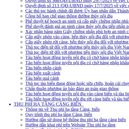
Quyết định số 368/QĐ-UBND ngày 29/7/2025 về việc côn
Quyết định số 213 /QĐ-UBND ngày 17/7/2025 về việc cô
Các thủ tục hành chính đã được Ủy ban nhân dân Thàn
Công bố hạn chế giao thông đường thủy nội địa
Phê duyệt kế hoạch an ninh và cấp giấy chứng nhận phù 
Phê duyệt đánh giá an ninh cảng thủy nội địa tiếp nhận 
Xác nhận hàng năm Giấy chứng nhận phù hợp an ninh cản
Cấp giấy phép vào cảng, bến thủy nội địa đối với phương
Cấp giấy phép rời cảng, bến thủy nội địa đối với phương 
Thủ tục điện tử đối với phương tiện thủy nội địa Việt N
Thủ tục điện tử đối với phương tiện thủy nội địa Việt Na
Tàu biển hoạt động tuyến nội địa có chở hàng nhập khẩu
Tàu biển hoạt động tuyến nội địa có chở hàng nhập khẩu
Tàu biển nhập cảnh
Tàu biển xuất cảnh
Tàu biển quá cảnh
Thủ tục tàu biển đang đóng hoặc sửa chữa, hoán cải chạ
Chấp thuận phương án bảo đảm an toàn giao thông
Tàu biển hoạt động tuyến nội địa vào cảng biển và tàu b
Tàu biển hoạt động tuyến nội địa rời cảng biển và tàu bi
THU PHÍ HẠ TẦNG CẢNG BIỂN
Thông tin về Thu phí hạ tầng Cảng, biển
Quy trình thu phí hạ tầng Cảng, biển
Hướng dẫn sử dụng hệ thống thu phí hạ tầng cảng biển
Hướng dẫn khai phí trên Website Thu phí hạ tầng