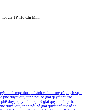
 nội địa TP. Hô Chí Minh
t danh mục thủ tục hành chính cung cấp dịch vụ...
ê duyệt quy trình nội bộ giải quyết thủ tục...
 duyệt quy trình nội bộ giải quyết thủ tục hành...
duyệt quy trình nội bộ giải quyết thủ tục hành...