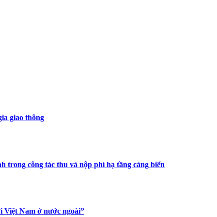
ia giao thông
h trong công tác thu và nộp phí hạ tầng cảng biển
ời Việt Nam ở nước ngoài”