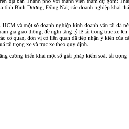
 trên địa bàn Thành phố
với thành viên tham dự gồm: Than
 tỉnh Bình Dương, Đồng Nai; các doanh nghiệp khai thác 
. HCM
và một số doanh nghiệp kinh doanh vận tải đã nê
tham gia giao thông, đề nghị tăng tỷ lệ tải trọng trục xe l
 các cơ quan, đơn vị có liên quan đã tiếp nhận ý kiến của
 tải trọng xe và trục xe theo quy định.
ăng cường triển khai một số giải pháp kiểm soát tải trọn