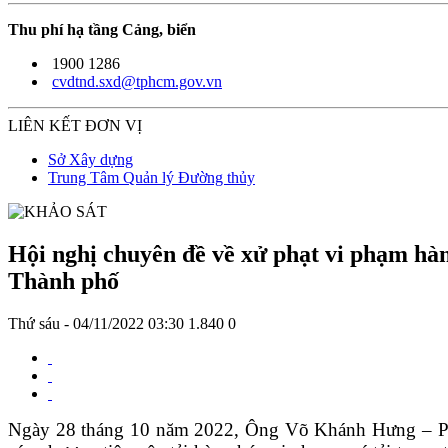
Thu phí hạ tầng Cảng, biển
1900 1286
cvdtnd.sxd@tphcm.gov.vn
LIÊN KẾT ĐƠN VỊ
Sở Xây dựng
Trung Tâm Quản lý Đường thủy
Hội nghị chuyên đề về xử phạt vi phạm hành
Thành phố
Thứ sáu - 04/11/2022 03:30
1.840
0
Ngày 28 tháng 10 năm 2022, Ông Võ Khánh Hưng – Phó 