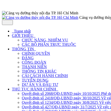
Cảng vụ đường thủy
Trang nhất
GIỚI THIỆU
CHỨC NĂNG, NHIỆM VỤ
CÁC BỘ PHẬN TRỰC THUỘC
THÔNG TIN
CHÍNH QUYỀN
ĐẢNG
CÔNG ĐOÀN
THANH NIÊN
THÔNG TIN KHÁC
CẢI CÁCH HÀNH CHÍNH
TUYỂN DỤNG
DỰ ÁN VÀ ĐẦU TƯ
THỦ TỤC HÀNH CHÍNH
Quyết định số 2068/QĐ-UBND ngày 10/10/2025 Phê duyệ
Quyết định số 2418/QĐ-UBND ngày 30/10/2025 Về việc ph
Quyết định số 1234/QĐ-UBND ngày 30/8/2025 Về việc phê
Quyết định số 427/QĐ-UBND ngày 31/7/2025 Về việc phê 