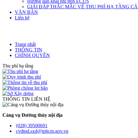
Hướng dẫn khai phí trên ECUS
GIẢI ĐÁP THẮC MẮC VÊ THU PHÍ HẠ TẦNG C
VĂN BẢN
Liên hệ
Trang nhất
THÔNG TIN
CHÍNH QUYỀN
Thu phí hạ tầng
THÔNG TIN LIÊN HỆ
Cảng vụ Đường thủy nội địa
(028) 39500691
cvdtnd.sxd@tphcm.gov.vn