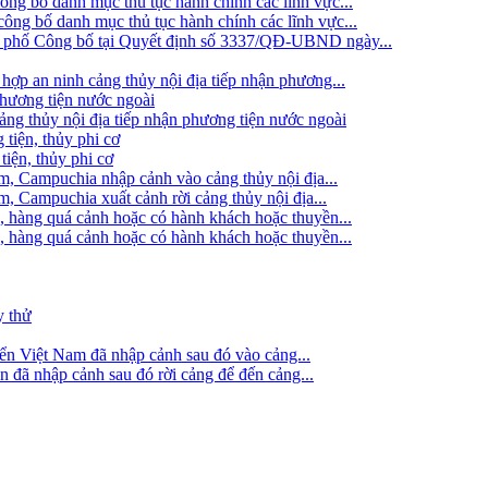
g bố danh mục thủ tục hành chính các lĩnh vực...
ng bố danh mục thủ tục hành chính các lĩnh vực...
h phố Công bố tại Quyết định số 3337/QĐ-UBND ngày...
hợp an ninh cảng thủy nội địa tiếp nhận phương...
phương tiện nước ngoài
g thủy nội địa tiếp nhận phương tiện nước ngoài
 tiện, thủy phi cơ
tiện, thủy phi cơ
am, Campuchia nhập cảnh vào cảng thủy nội địa...
m, Campuchia xuất cảnh rời cảng thủy nội địa...
, hàng quá cảnh hoặc có hành khách hoặc thuyền...
, hàng quá cảnh hoặc có hành khách hoặc thuyền...
y thử
iển Việt Nam đã nhập cảnh sau đó vào cảng...
ển đã nhập cảnh sau đó rời cảng để đến cảng...