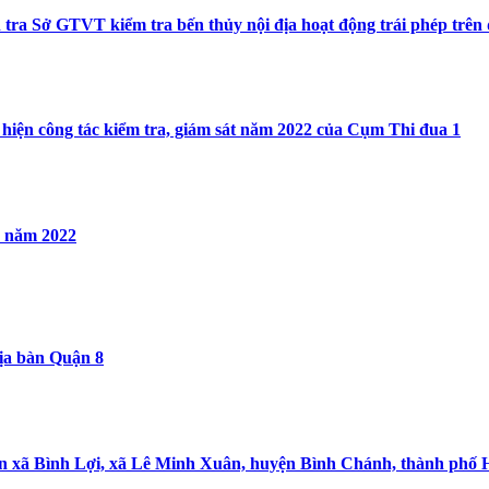
tra Sở GTVT kiểm tra bến thủy nội địa hoạt động trái phép trê
 hiện công tác kiểm tra, giám sát năm 2022 của Cụm Thi đua 1
c năm 2022
địa bàn Quận 8
a bàn xã Bình Lợi, xã Lê Minh Xuân, huyện Bình Chánh, thành phố