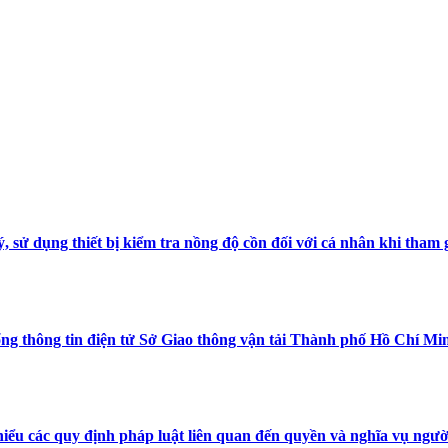
sử dụng thiết bị kiểm tra nồng độ cồn đối với cá nhân khi tham g
ng thông tin điện tử Sở Giao thông vận tải Thành phố Hồ Chí Min
hiểu các quy định pháp luật liên quan đến quyền và nghĩa vụ ngư