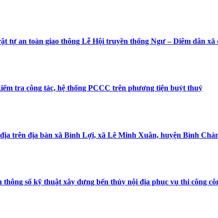
rật tự an toàn giao thông Lễ Hội truyền thống Ngư – Diêm dân x
iểm tra công tác, hệ thống PCCC trên phương tiện buýt thuỷ
nội địa trên địa bàn xã Bình Lợi, xã Lê Minh Xuân, huyện Bình Ch
 thông số kỹ thuật xây dựng bến thủy nội địa phục vụ thi công 