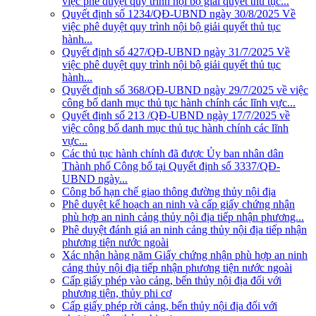
việc phê duyệt quy trình nội bộ giải quyết thủ tục...
Quyết định số 1234/QĐ-UBND ngày 30/8/2025 Về
việc phê duyệt quy trình nội bộ giải quyết thủ tục
hành...
Quyết định số 427/QĐ-UBND ngày 31/7/2025 Về
việc phê duyệt quy trình nội bộ giải quyết thủ tục
hành...
Quyết định số 368/QĐ-UBND ngày 29/7/2025 về việc
công bố danh mục thủ tục hành chính các lĩnh vực...
Quyết định số 213 /QĐ-UBND ngày 17/7/2025 về
việc công bố danh mục thủ tục hành chính các lĩnh
vực...
Các thủ tục hành chính đã được Ủy ban nhân dân
Thành phố Công bố tại Quyết định số 3337/QĐ-
UBND ngày...
Công bố hạn chế giao thông đường thủy nội địa
Phê duyệt kế hoạch an ninh và cấp giấy chứng nhận
phù hợp an ninh cảng thủy nội địa tiếp nhận phương...
Phê duyệt đánh giá an ninh cảng thủy nội địa tiếp nhận
phương tiện nước ngoài
Xác nhận hàng năm Giấy chứng nhận phù hợp an ninh
cảng thủy nội địa tiếp nhận phương tiện nước ngoài
Cấp giấy phép vào cảng, bến thủy nội địa đối với
phương tiện, thủy phi cơ
Cấp giấy phép rời cảng, bến thủy nội địa đối với