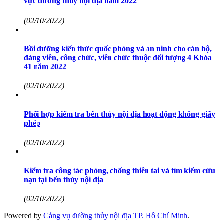
vực đường thủy nội địa năm 2022
(02/10/2022)
Bồi dưỡng kiến thức quốc phòng và an ninh cho cán bộ,
đảng viên, công chức, viên chức thuộc đối tượng 4 Khóa
41 năm 2022
(02/10/2022)
Phối hợp kiểm tra bến thủy nội địa hoạt động không giấy
phép
(02/10/2022)
Kiểm tra công tác phòng, chống thiên tai và tìm kiếm cứu
nạn tại bến thủy nội địa
(02/10/2022)
Powered by
Cảng vụ đường thủy nội địa TP. Hồ Chí Minh
.