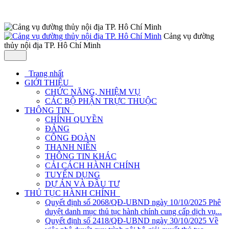
Cảng vụ đường
thủy nội địa TP. Hô Chí Minh
Trang nhất
GIỚI THIỆU
CHỨC NĂNG, NHIỆM VỤ
CÁC BỘ PHẬN TRỰC THUỘC
THÔNG TIN
CHÍNH QUYỀN
ĐẢNG
CÔNG ĐOÀN
THANH NIÊN
THÔNG TIN KHÁC
CẢI CÁCH HÀNH CHÍNH
TUYỂN DỤNG
DỰ ÁN VÀ ĐẦU TƯ
THỦ TỤC HÀNH CHÍNH
Quyết định số 2068/QĐ-UBND ngày 10/10/2025 Phê
duyệt danh mục thủ tục hành chính cung cấp dịch vụ...
Quyết định số 2418/QĐ-UBND ngày 30/10/2025 Về