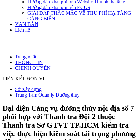
Hướng dẫn khai phí trên Website Thu phí hạ tầng
Hướng dẫn khai phí trên ECUS
GIẢI ĐÁP THẮC MẮC VÊ THU PHÍ HẠ TẦNG
CẢNG BIỂN
VĂN BẢN
Liên hệ
Trang nhất
THÔNG TIN
CHÍNH QUYỀN
LIÊN KẾT ĐƠN VỊ
Sở Xây dựng
Trung Tâm Quản lý Đường thủy
Đại diện Cảng vụ đường thủy nội địa số 7
phối hợp với Thanh tra Đội 2 thuộc
Thanh tra Sở GTVT TP.HCM kiểm tra
việc thực hiện kiểm soát tải trọng phương