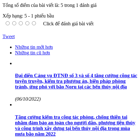
Tổng số điểm của bài viết là: 5 trong 1 đánh giá
Xếp hạng:
5
-
1
phiếu bầu
Click để đánh giá bài viết
Tweet
Những tin mới hơn
Những tin cũ hơn
Đại diện Cảng vụ ĐTNĐ số 3 và số 4 tăng cường công tác
tuyên truyền, kiểm tra phương án, biện pháp phòng
tránh, ứng phó với bão Noru tại các bến thủy nội địa
(06/10/2022)
Tăng cường kiểm tra công tác phòng, chống thiên tai
nhằm đảm bảo an toàn cho người dân, phương tiện thủy
và công trình xây dựng tại bến thủy nội địa trong mùa
mưa bão năm 2022