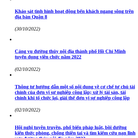
Khảo sát tình hình hoạt động bến khách ngang sông trên
địa bàn Quận 8
(30/10/2022)
Cảng vụ đường thủy nội địa thành phố Hồ Chí Minh
tuyển dụng viên chức năm 2022
(02/10/2022)
Thông tư hướng dẫn một số nội dung về cơ chế tự chủ tài
chính của đơn vị sự nghiệp công lập; xử lý tài sản, tài
chính khi tổ chức lại, giải thể đơn vị sự nghiệp công lập
(02/10/2022)
Hội nghị tuyên truyền, phổ biến pháp luật, bồi dưỡng
kiến thức phòng, chống thiên tai và tìm kiếm cứu nạn lĩnh