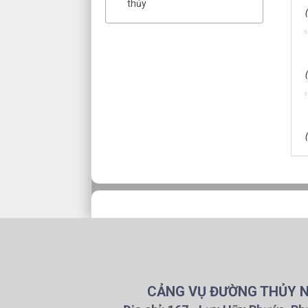
thủy
CẢNG VỤ ĐƯỜNG THỦY NỘ