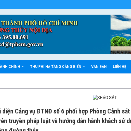
HÀNH CHÍNH
THU PHÍ HẠ TẦNG CẢNG BIỂN
VĂN BẢN
LIÊN HỆ
i diện Cảng vụ ĐTNĐ số 6 phối hợp Phòng Cảnh sát
yên truyền pháp luật và hướng dẫn hành khách sử d
ông đường thủy