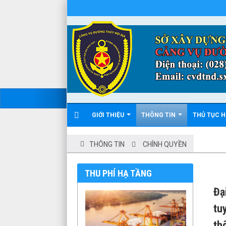
GIỚI THIỆU
THÔNG TIN
THỦ TỤC 
THÔNG TIN
CHÍNH QUYỀN
THU PHÍ HẠ TẦNG
Đạ
tu
th