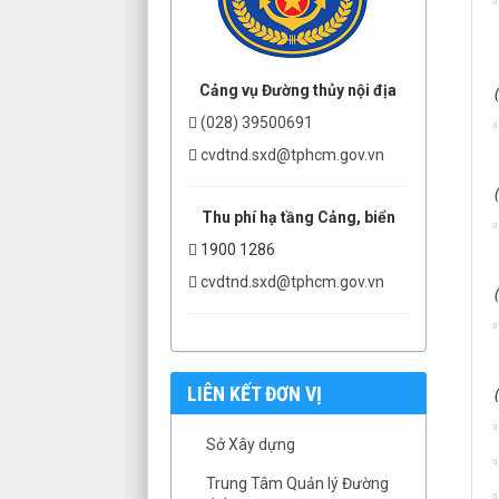
Cảng vụ Đường thủy nội địa
(028) 39500691
cvdtnd.sxd@tphcm.gov.vn
Thu phí hạ tầng Cảng, biển
1900 1286
cvdtnd.sxd@tphcm.gov.vn
LIÊN KẾT ĐƠN VỊ
Sở Xây dựng
Trung Tâm Quản lý Đường