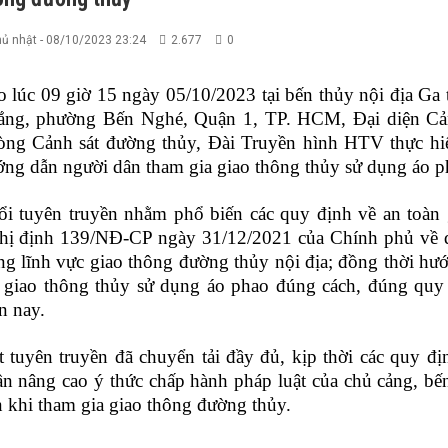
ủ nhật - 08/10/2023 23:24
2.677
0
 lúc 09 giờ 15 ngày 05/10/2023 tại bến thủy nội địa G
ắng, phường Bến Nghé, Quận 1, TP. HCM, Đại diện C
ng Cảnh sát đường thủy, Đài Truyền hình HTV thực hiện
ng dẫn người dân tham gia giao thông thủy sử dụng áo p
i tuyên truyền nhằm phổ biến các quy định về an toàn 
hị định 139/NĐ-CP ngày 31/12/2021 của Chính phủ về q
ng lĩnh vực giao thông đường thủy nội địa; đồng thời h
 giao thông thủy sử dụng áo phao đúng cách, đúng quy 
n nay.
 tuyên truyền đã chuyển tải đầy đủ, kịp thời các quy đ
n nâng cao ý thức chấp hành pháp luật của chủ cảng, bế
 khi tham gia giao thông đường thủy.