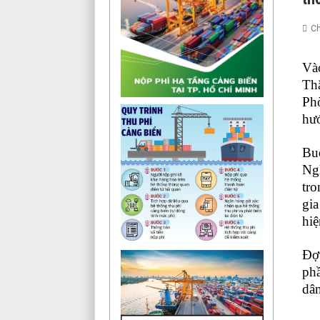
Ch
Vào
Th
Phò
hướ
Buổ
Ng
tro
gia
hiệ
Đợt
phầ
dân