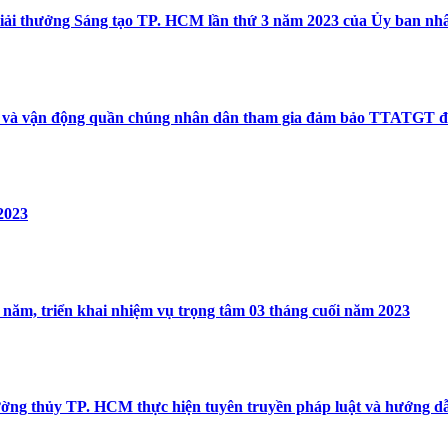
i thưởng Sáng tạo TP. HCM lần thứ 3 năm 2023 của Ủy ban n
địa và vận động quần chúng nhân dân tham gia đảm bảo TTATGT 
2023
u năm, triển khai nhiệm vụ trọng tâm 03 tháng cuối năm 2023
ờng thủy TP. HCM thực hiện tuyên truyền pháp luật và hướng dẫ