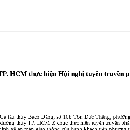
TP. HCM thực hiện Hội nghị tuyên truyền p
ịa Ga tàu thủy Bạch Đằng, số 10b Tôn Đức Thắng, phư
đường thủy TP. HCM tổ chức thực hiện tuyên truyền pháp l
ịnh về an toàn giao thông của hành khách trên phương ti