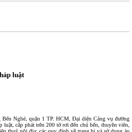
háp luật
ờng Bến Nghé, quận 1 TP. HCM, Đại diện Cảng vụ đường
uật, cấp phát trên 200 tờ rơi đến chủ bến, thuyền viên,
ện thuỷ nội địa; các quy định về trang bị và sử dụng áo