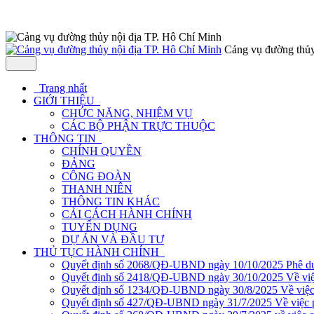
Cảng vụ đường thủy
Trang nhất
GIỚI THIỆU
CHỨC NĂNG, NHIỆM VỤ
CÁC BỘ PHẬN TRỰC THUỘC
THÔNG TIN
CHÍNH QUYỀN
ĐẢNG
CÔNG ĐOÀN
THANH NIÊN
THÔNG TIN KHÁC
CẢI CÁCH HÀNH CHÍNH
TUYỂN DỤNG
DỰ ÁN VÀ ĐẦU TƯ
THỦ TỤC HÀNH CHÍNH
Quyết định số 2068/QĐ-UBND ngày 10/10/2025 Phê duyệ
Quyết định số 2418/QĐ-UBND ngày 30/10/2025 Về việc ph
Quyết định số 1234/QĐ-UBND ngày 30/8/2025 Về việc phê
Quyết định số 427/QĐ-UBND ngày 31/7/2025 Về việc phê 