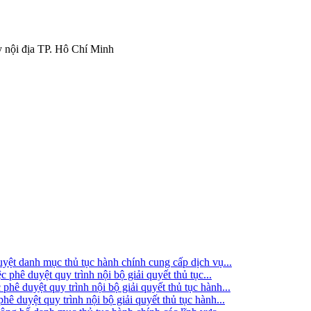
 nội địa TP. Hô Chí Minh
t danh mục thủ tục hành chính cung cấp dịch vụ...
ê duyệt quy trình nội bộ giải quyết thủ tục...
 duyệt quy trình nội bộ giải quyết thủ tục hành...
duyệt quy trình nội bộ giải quyết thủ tục hành...