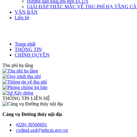
Hướng dẫn khai phí trên ECUS
GIẢI ĐÁP THẮC MẮC VÊ THU PHÍ HẠ TẦNG C
VĂN BẢN
Liên hệ
Trang nhất
THÔNG TIN
CHÍNH QUYỀN
Thu phí hạ tầng
THÔNG TIN LIÊN HỆ
Cảng vụ Đường thủy nội địa
(028) 39500691
cvdtnd.sxd@tphcm.gov.vn