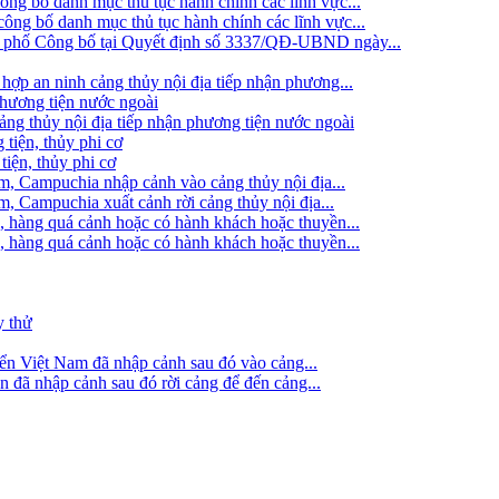
g bố danh mục thủ tục hành chính các lĩnh vực...
ng bố danh mục thủ tục hành chính các lĩnh vực...
h phố Công bố tại Quyết định số 3337/QĐ-UBND ngày...
hợp an ninh cảng thủy nội địa tiếp nhận phương...
phương tiện nước ngoài
g thủy nội địa tiếp nhận phương tiện nước ngoài
 tiện, thủy phi cơ
tiện, thủy phi cơ
am, Campuchia nhập cảnh vào cảng thủy nội địa...
m, Campuchia xuất cảnh rời cảng thủy nội địa...
, hàng quá cảnh hoặc có hành khách hoặc thuyền...
, hàng quá cảnh hoặc có hành khách hoặc thuyền...
y thử
iển Việt Nam đã nhập cảnh sau đó vào cảng...
ển đã nhập cảnh sau đó rời cảng để đến cảng...