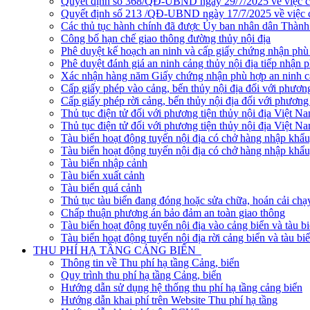
Quyết định số 368/QĐ-UBND ngày 29/7/2025 về việc côn
Quyết định số 213 /QĐ-UBND ngày 17/7/2025 về việc cô
Các thủ tục hành chính đã được Ủy ban nhân dân Thàn
Công bố hạn chế giao thông đường thủy nội địa
Phê duyệt kế hoạch an ninh và cấp giấy chứng nhận phù 
Phê duyệt đánh giá an ninh cảng thủy nội địa tiếp nhận 
Xác nhận hàng năm Giấy chứng nhận phù hợp an ninh cản
Cấp giấy phép vào cảng, bến thủy nội địa đối với phương
Cấp giấy phép rời cảng, bến thủy nội địa đối với phương 
Thủ tục điện tử đối với phương tiện thủy nội địa Việt N
Thủ tục điện tử đối với phương tiện thủy nội địa Việt Na
Tàu biển hoạt động tuyến nội địa có chở hàng nhập khẩu
Tàu biển hoạt động tuyến nội địa có chở hàng nhập khẩu
Tàu biển nhập cảnh
Tàu biển xuất cảnh
Tàu biển quá cảnh
Thủ tục tàu biển đang đóng hoặc sửa chữa, hoán cải chạ
Chấp thuận phương án bảo đảm an toàn giao thông
Tàu biển hoạt động tuyến nội địa vào cảng biển và tàu b
Tàu biển hoạt động tuyến nội địa rời cảng biển và tàu bi
THU PHÍ HẠ TẦNG CẢNG BIỂN
Thông tin về Thu phí hạ tầng Cảng, biển
Quy trình thu phí hạ tầng Cảng, biển
Hướng dẫn sử dụng hệ thống thu phí hạ tầng cảng biển
Hướng dẫn khai phí trên Website Thu phí hạ tầng