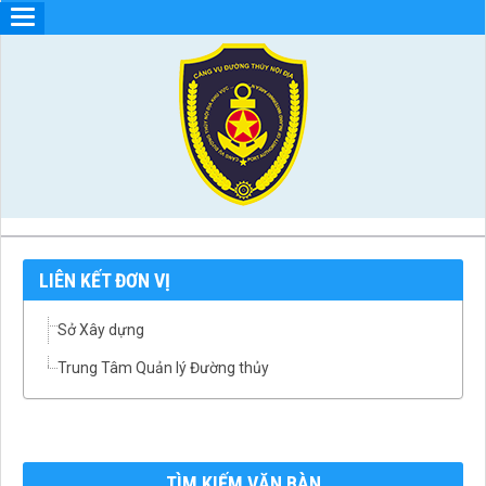
LIÊN KẾT ĐƠN VỊ
Sở Xây dựng
Trung Tâm Quản lý Đường thủy
TÌM KIẾM VĂN BÀN