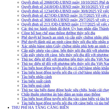
Quyết định số 2068/QĐ-UBND ngày 10/10/2025 Phê duyệ
Quyết định số 2418/QĐ-UBND ngày 30/10/2025 Về việc ph
Quyết định số 1234/QĐ-UBND ngày 30/8/2025 Về việc phê
Quyết định số 427/QĐ-UBND ngày 31/7/2025 Về việc phê 
Quyết định số 368/QĐ-UBND ngày 29/7/2025 về việc côn
Quyết định số 213 /QĐ-UBND ngày 17/7/2025 về việc cô
Các thủ tục hành chính đã được Ủy ban nhân dân Thàn
Công bố hạn chế giao thông đường thủy nội địa
Phê duyệt kế hoạch an ninh và cấp giấy chứng nhận phù 
Phê duyệt đánh giá an ninh cảng thủy nội địa tiếp nhận 
Xác nhận hàng năm Giấy chứng nhận phù hợp an ninh cản
Cấp giấy phép vào cảng, bến thủy nội địa đối với phương
Cấp giấy phép rời cảng, bến thủy nội địa đối với phương 
Thủ tục điện tử đối với phương tiện thủy nội địa Việt N
Thủ tục điện tử đối với phương tiện thủy nội địa Việt Na
Tàu biển hoạt động tuyến nội địa có chở hàng nhập khẩu
Tàu biển hoạt động tuyến nội địa có chở hàng nhập khẩu
Tàu biển nhập cảnh
Tàu biển xuất cảnh
Tàu biển quá cảnh
Thủ tục tàu biển đang đóng hoặc sửa chữa, hoán cải chạ
Chấp thuận phương án bảo đảm an toàn giao thông
Tàu biển hoạt động tuyến nội địa vào cảng biển và tàu b
Tàu biển hoạt động tuyến nội địa rời cảng biển và tàu bi
THU PHÍ HẠ TẦNG CẢNG BIỂN