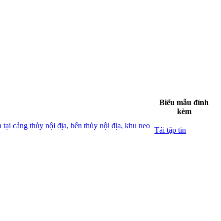
Biểu mẫu đính
kèm
 cảng thủy nội địa, bến thủy nội địa, khu neo
Tải tập tin