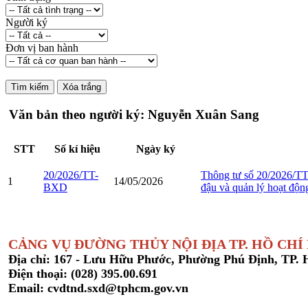
Người ký
Đơn vị ban hành
Văn bản theo người ký: Nguyễn Xuân Sang
STT
Số kí hiệu
Ngày ký
20/2026/TT-
Thông tư số 20/2026/TT-
1
14/05/2026
BXD
đậu và quản lý hoạt động
CẢNG VỤ ĐƯỜNG THỦY NỘI ĐỊA TP. HỒ CHÍ
Địa chỉ: 167 - Lưu Hữu Phước, Phường Phú Định, TP.
Điện thoại: (028) 395.00.691
Email: cvdtnd.sxd@tphcm.gov.vn