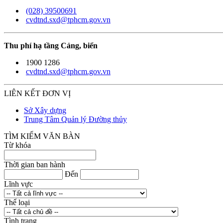
(028) 39500691
cvdtnd.sxd@tphcm.gov.vn
Thu phí hạ tầng Cảng, biển
1900 1286
cvdtnd.sxd@tphcm.gov.vn
LIÊN KẾT ĐƠN VỊ
Sở Xây dựng
Trung Tâm Quản lý Đường thủy
TÌM KIẾM VĂN BÀN
Từ khóa
Thời gian ban hành
Đến
Lĩnh vực
Thể loại
Tình trạng