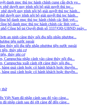
t danh mục thủ tục hành chính cung cấp dịch vụ...
ê duyệt quy trình nội bộ giải quyết thủ tục...
 duyệt quy trình nội bộ giải quyết thủ tục hành...
duyệt quy trình nội bộ giải quyết thủ tục hành...
g bố danh mục thủ tục hành chính các lĩnh vực...
ng bố danh mục thủ tục hành chính các lĩnh vực...
h phố Công bố tại Quyết định số 3337/QĐ-UBND ngày...
hợp an ninh cảng thủy nội địa tiếp nhận phương...
phương tiện nước ngoài
g thủy nội địa tiếp nhận phương tiện nước ngoài
 tiện, thủy phi cơ
tiện, thủy phi cơ
am, Campuchia nhập cảnh vào cảng thủy nội địa...
m, Campuchia xuất cảnh rời cảng thủy nội địa...
, hàng quá cảnh hoặc có hành khách hoặc thuyền...
, hàng quá cảnh hoặc có hành khách hoặc thuyền...
y thử
iển Việt Nam đã nhập cảnh sau đó vào cảng...
ển đã nhập cảnh sau đó rời cảng để đến cảng...