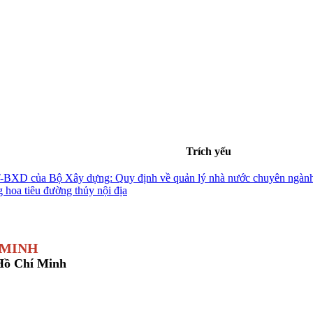
Trích yếu
BXD của Bộ Xây dựng: Quy định về quản lý nhà nước chuyên ngành tại
 hoa tiêu đường thủy nội địa
 MINH
 Hồ Chí Minh