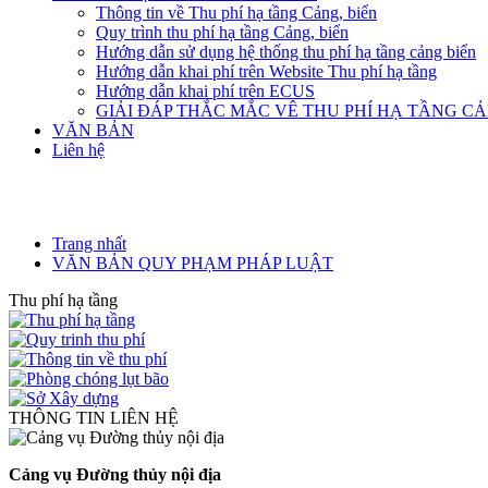
Thông tin về Thu phí hạ tầng Cảng, biển
Quy trình thu phí hạ tầng Cảng, biển
Hướng dẫn sử dụng hệ thống thu phí hạ tầng cảng biển
Hướng dẫn khai phí trên Website Thu phí hạ tầng
Hướng dẫn khai phí trên ECUS
GIẢI ĐÁP THẮC MẮC VÊ THU PHÍ HẠ TẦNG C
VĂN BẢN
Liên hệ
Trang nhất
VĂN BẢN QUY PHẠM PHÁP LUẬT
Thu phí hạ tầng
THÔNG TIN LIÊN HỆ
Cảng vụ Đường thủy nội địa