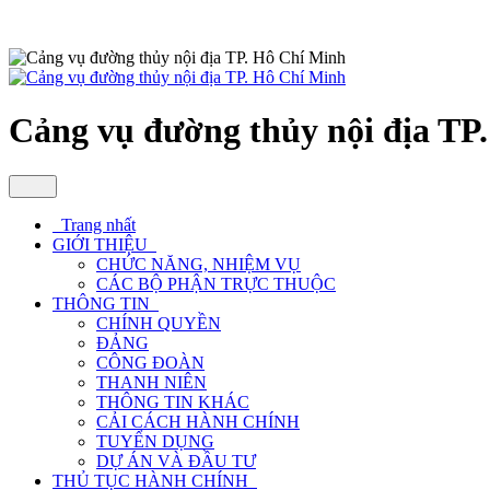
Cảng vụ đường thủy nội địa TP
Trang nhất
GIỚI THIỆU
CHỨC NĂNG, NHIỆM VỤ
CÁC BỘ PHẬN TRỰC THUỘC
THÔNG TIN
CHÍNH QUYỀN
ĐẢNG
CÔNG ĐOÀN
THANH NIÊN
THÔNG TIN KHÁC
CẢI CÁCH HÀNH CHÍNH
TUYỂN DỤNG
DỰ ÁN VÀ ĐẦU TƯ
THỦ TỤC HÀNH CHÍNH