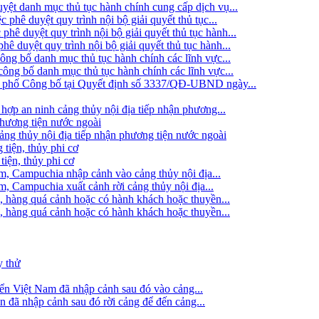
t danh mục thủ tục hành chính cung cấp dịch vụ...
ê duyệt quy trình nội bộ giải quyết thủ tục...
 duyệt quy trình nội bộ giải quyết thủ tục hành...
duyệt quy trình nội bộ giải quyết thủ tục hành...
g bố danh mục thủ tục hành chính các lĩnh vực...
ng bố danh mục thủ tục hành chính các lĩnh vực...
h phố Công bố tại Quyết định số 3337/QĐ-UBND ngày...
hợp an ninh cảng thủy nội địa tiếp nhận phương...
phương tiện nước ngoài
g thủy nội địa tiếp nhận phương tiện nước ngoài
 tiện, thủy phi cơ
tiện, thủy phi cơ
am, Campuchia nhập cảnh vào cảng thủy nội địa...
m, Campuchia xuất cảnh rời cảng thủy nội địa...
, hàng quá cảnh hoặc có hành khách hoặc thuyền...
, hàng quá cảnh hoặc có hành khách hoặc thuyền...
y thử
iển Việt Nam đã nhập cảnh sau đó vào cảng...
ển đã nhập cảnh sau đó rời cảng để đến cảng...