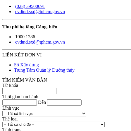
(028) 39500691
cvdtnd.sxd@tphcm.gov.vn
Thu phí hạ tầng Cảng, biển
1900 1286
cvdtnd.sxd@tphcm.gov.vn
LIÊN KẾT ĐƠN VỊ
Sở Xây dựng
Trung Tâm Quản lý Đường thủy
TÌM KIẾM VĂN BÀN
Từ khóa
Thời gian ban hành
Đến
Lĩnh vực
Thể loại
Tình trạng