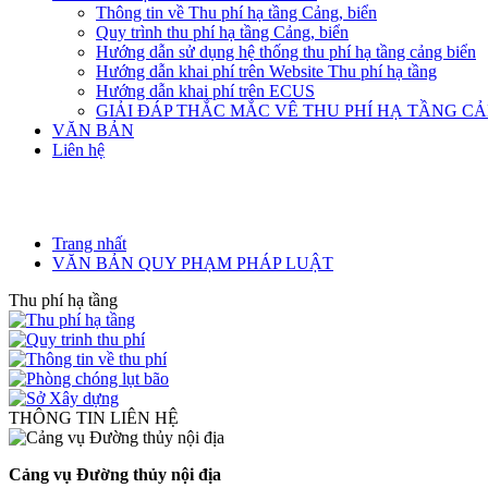
Thông tin về Thu phí hạ tầng Cảng, biển
Quy trình thu phí hạ tầng Cảng, biển
Hướng dẫn sử dụng hệ thống thu phí hạ tầng cảng biển
Hướng dẫn khai phí trên Website Thu phí hạ tầng
Hướng dẫn khai phí trên ECUS
GIẢI ĐÁP THẮC MẮC VÊ THU PHÍ HẠ TẦNG C
VĂN BẢN
Liên hệ
Trang nhất
VĂN BẢN QUY PHẠM PHÁP LUẬT
Thu phí hạ tầng
THÔNG TIN LIÊN HỆ
Cảng vụ Đường thủy nội địa