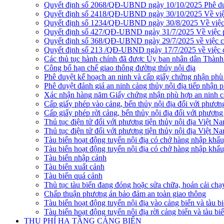
Quyết định số 2068/QĐ-UBND ngày 10/10/2025 Phê duyệ
Quyết định số 2418/QĐ-UBND ngày 30/10/2025 Về việc ph
Quyết định số 1234/QĐ-UBND ngày 30/8/2025 Về việc phê
Quyết định số 427/QĐ-UBND ngày 31/7/2025 Về việc phê 
Quyết định số 368/QĐ-UBND ngày 29/7/2025 về việc côn
Quyết định số 213 /QĐ-UBND ngày 17/7/2025 về việc cô
Các thủ tục hành chính đã được Ủy ban nhân dân Thàn
Công bố hạn chế giao thông đường thủy nội địa
Phê duyệt kế hoạch an ninh và cấp giấy chứng nhận phù 
Phê duyệt đánh giá an ninh cảng thủy nội địa tiếp nhận 
Xác nhận hàng năm Giấy chứng nhận phù hợp an ninh cản
Cấp giấy phép vào cảng, bến thủy nội địa đối với phương
Cấp giấy phép rời cảng, bến thủy nội địa đối với phương 
Thủ tục điện tử đối với phương tiện thủy nội địa Việt N
Thủ tục điện tử đối với phương tiện thủy nội địa Việt Na
Tàu biển hoạt động tuyến nội địa có chở hàng nhập khẩu
Tàu biển hoạt động tuyến nội địa có chở hàng nhập khẩu
Tàu biển nhập cảnh
Tàu biển xuất cảnh
Tàu biển quá cảnh
Thủ tục tàu biển đang đóng hoặc sửa chữa, hoán cải chạ
Chấp thuận phương án bảo đảm an toàn giao thông
Tàu biển hoạt động tuyến nội địa vào cảng biển và tàu b
Tàu biển hoạt động tuyến nội địa rời cảng biển và tàu bi
THU PHÍ HẠ TẦNG CẢNG BIỂN