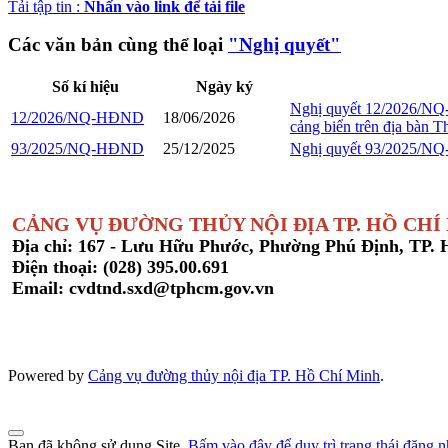
Tải tập tin :
Nhấn vào link để tải file
Các văn bản cùng thể loại
"Nghị quyết"
Số kí hiệu
Ngày ký
Nghị quyết 12/2026/NQ-H
12/2026/NQ-HĐND
18/06/2026
cảng biển trên địa bàn 
93/2025/NQ-HĐND
25/12/2025
Nghị quyết 93/2025/NQ-
CẢNG VỤ ĐƯỜNG THỦY NỘI ĐỊA TP. HỒ CHÍ
Địa chỉ: 167 - Lưu Hữu Phước, Phường Phú Định, TP.
Điện thoại: (028) 395.00.691
Email: cvdtnd.sxd@tphcm.gov.vn
Powered by
Cảng vụ đường thủy nội địa TP. Hồ Chí Minh
.
Bạn đã không sử dụng Site,
Bấm vào đây để duy trì trạng thái đăng 