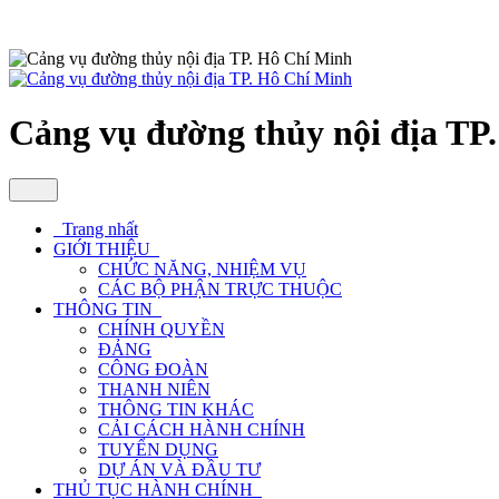
Cảng vụ đường thủy nội địa TP
Trang nhất
GIỚI THIỆU
CHỨC NĂNG, NHIỆM VỤ
CÁC BỘ PHẬN TRỰC THUỘC
THÔNG TIN
CHÍNH QUYỀN
ĐẢNG
CÔNG ĐOÀN
THANH NIÊN
THÔNG TIN KHÁC
CẢI CÁCH HÀNH CHÍNH
TUYỂN DỤNG
DỰ ÁN VÀ ĐẦU TƯ
THỦ TỤC HÀNH CHÍNH