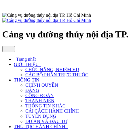
Cảng vụ đường thủy nội địa TP
Trang nhất
GIỚI THIỆU
CHỨC NĂNG, NHIỆM VỤ
CÁC BỘ PHẬN TRỰC THUỘC
THÔNG TIN
CHÍNH QUYỀN
ĐẢNG
CÔNG ĐOÀN
THANH NIÊN
THÔNG TIN KHÁC
CẢI CÁCH HÀNH CHÍNH
TUYỂN DỤNG
DỰ ÁN VÀ ĐẦU TƯ
THỦ TỤC HÀNH CHÍNH