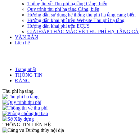
Thông tin về Thu phí hạ tầng Cảng, biển
Quy trình thu phí hạ tầng Cảng, biển
Hướng dẫn sử dụng hệ thống thu phí hạ tầng cảng biển
Hướng dẫn khai phí trên Website Thu phí hạ tầng
Hướng dẫn khai phí trên ECUS
GIẢI ĐÁP THẮC MẮC VÊ THU PHÍ HẠ TẦNG C
VĂN BẢN
Liên hệ
Trang nhất
THÔNG TIN
ĐẢNG
Thu phí hạ tầng
THÔNG TIN LIÊN HỆ