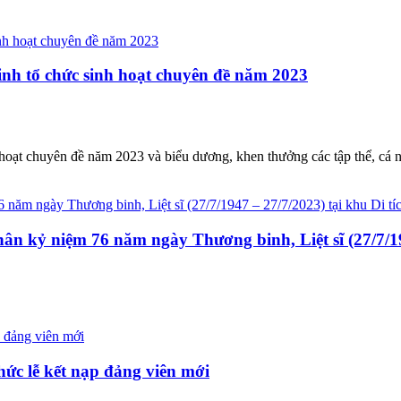
nh tổ chức sinh hoạt chuyên đề năm 2023
oạt chuyên đề năm 2023 và biểu dương, khen thưởng các tập thể, cá nh
ân kỷ niệm 76 năm ngày Thương binh, Liệt sĩ (27/7/19
hức lễ kết nạp đảng viên mới