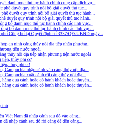
t danh mục thủ tục hành chính cung cấp dịch vụ...
ê duyệt quy trình nội bộ giải quyết thủ tục...
 duyệt quy trình nội bộ giải quyết thủ tục hành...
duyệt quy trình nội bộ giải quyết thủ tục hành...
g bố danh mục thủ tục hành chính các lĩnh vực...
ng bố danh mục thủ tục hành chính các lĩnh vực...
h phố Công bố tại Quyết định số 3337/QĐ-UBND ngày...
hợp an ninh cảng thủy nội địa tiếp nhận phương...
phương tiện nước ngoài
g thủy nội địa tiếp nhận phương tiện nước ngoài
 tiện, thủy phi cơ
tiện, thủy phi cơ
am, Campuchia nhập cảnh vào cảng thủy nội địa...
m, Campuchia xuất cảnh rời cảng thủy nội địa...
, hàng quá cảnh hoặc có hành khách hoặc thuyền...
, hàng quá cảnh hoặc có hành khách hoặc thuyền...
y thử
iển Việt Nam đã nhập cảnh sau đó vào cảng...
ển đã nhập cảnh sau đó rời cảng để đến cảng...