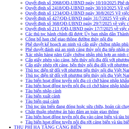
Quyết định số 2068/QĐ-UBND ngày 10/10/2025 Phê duyệ
Quyết định số 2418/QĐ-UBND ngày 30/10/2025 Về việc ph
Quyết định số 1234/QĐ-UBND ngày 30/8/2025 Về việc phê
Quyết định số 427/QĐ-UBND ngày 31/7/2025 Về việc phê 
Quyết định số 368/QĐ-UBND ngày 29/7/2025 về việc côn
Quyết định số 213 /QĐ-UBND ngày 17/7/2025 về việc cô
Các thủ tục hành chính đã được Ủy ban nhân dân Thàn
Công bố hạn chế giao thông đường thủy nội địa
Phê duyệt kế hoạch an ninh và cấp giấy chứng nhận phù 
Phê duyệt đánh giá an ninh cảng thủy nội địa tiếp nhận 
Xác nhận hàng năm Giấy chứng nhận phù hợp an ninh cản
Cấp giấy phép vào cảng, bến thủy nội địa đối với phương
Cấp giấy phép rời cảng, bến thủy nội địa đối với phương 
Thủ tục điện tử đối với phương tiện thủy nội địa Việt N
Thủ tục điện tử đối với phương tiện thủy nội địa Việt Na
Tàu biển hoạt động tuyến nội địa có chở hàng nhập khẩu
Tàu biển hoạt động tuyến nội địa có chở hàng nhập khẩu
Tàu biển nhập cảnh
Tàu biển xuất cảnh
Tàu biển quá cảnh
Thủ tục tàu biển đang đóng hoặc sửa chữa, hoán cải chạ
Chấp thuận phương án bảo đảm an toàn giao thông
Tàu biển hoạt động tuyến nội địa vào cảng biển và tàu b
Tàu biển hoạt động tuyến nội địa rời cảng biển và tàu bi
THU PHÍ HẠ TẦNG CẢNG BIỂN