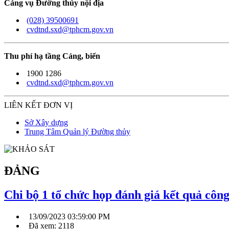
Cảng vụ Đường thủy nội địa
(028) 39500691
cvdtnd.sxd@tphcm.gov.vn
Thu phí hạ tầng Cảng, biển
1900 1286
cvdtnd.sxd@tphcm.gov.vn
LIÊN KẾT ĐƠN VỊ
Sở Xây dựng
Trung Tâm Quản lý Đường thủy
ĐẢNG
Chi bộ 1 tổ chức họp đánh giá kết quả công
13/09/2023 03:59:00 PM
Đã xem: 2118