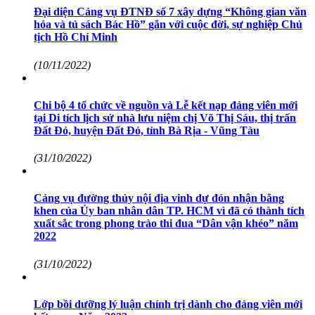
Đại diện Cảng vụ ĐTNĐ số 7 xây dựng “Không gian văn
hóa và tủ sách Bác Hồ” gắn với cuộc đời, sự nghiệp Chủ
tịch Hồ Chí Minh
(10/11/2022)
Chi bộ 4 tổ chức về nguồn và Lễ kết nạp đảng viên mới
tại Di tích lịch sử nhà lưu niệm chị Võ Thị Sáu, thị trấn
Đất Đỏ, huyện Đất Đỏ, tỉnh Bà Rịa - Vũng Tàu
(31/10/2022)
Cảng vụ đường thủy nội địa vinh dự đón nhận bằng
khen của Ủy ban nhân dân TP. HCM vì đã có thành tích
xuất sắc trong phong trào thi đua “Dân vận khéo” năm
2022
(31/10/2022)
Lớp bồi dưỡng lý luận chính trị dành cho đảng viên mới