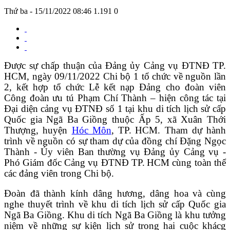
Thứ ba - 15/11/2022 08:46
1.191
0
Được sự
chấp thuận
của Đảng ủy Cảng vụ ĐTNĐ TP.
HCM
,
ngày 09/11/2022 Chi bộ 1 tổ chức về nguồn lần
2, kết hợp tổ chức Lễ kết nạp Đảng cho
đoàn viên
Công đoàn ưu tú
Phạm Chí Thành – hiện công tác tại
Đại diện cảng vụ ĐTNĐ số 1 tại khu di tích lịch sử cấp
Quốc gia Ngã Ba Giồng
thuộc Ấp 5, xã Xuân Thới
Thượng, huyện
Hóc Môn
,
TP.
HCM
. Tham dự hành
trình về nguồn có sự tham dự của đồng chí Đặng Ngọc
Thành - Ủy viên Ban thường vụ
Đảng ủy Cảng vụ
-
Phó Giám đốc Cảng vụ
ĐTNĐ TP.
HCM
cùng toàn thể
các đảng viên trong Chi bộ.
Đoàn đã
thành kính dâng hương, dâng hoa
và cùng
nghe thuyết trình về khu di tích lịch sử cấp Quốc gia
Ngã Ba Giồng.
Khu di tích Ngã Ba Giồng là khu tưởng
niệm về những sự kiện lịch sử trong hai cuộc khácg