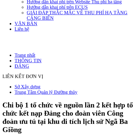
Hướng dẫn khai phí trên Website Thu phí hạ tầng
Hướng dẫn khai phí trên ECUS
GIẢI ĐÁP THẮC MẮC VÊ THU PHÍ HẠ TẦNG
CẢNG BIỂN
VĂN BẢN
Liên hệ
Trang nhất
THÔNG TIN
ĐẢNG
LIÊN KẾT ĐƠN VỊ
Sở Xây dựng
Trung Tâm Quản lý Đường thủy
Chi bộ 1 tổ chức về nguồn lần 2 kết hợp tổ
chức kết nạp Đảng cho đoàn viên Công
đoàn ưu tú tại khu di tích lịch sử Ngã Ba
Giồng