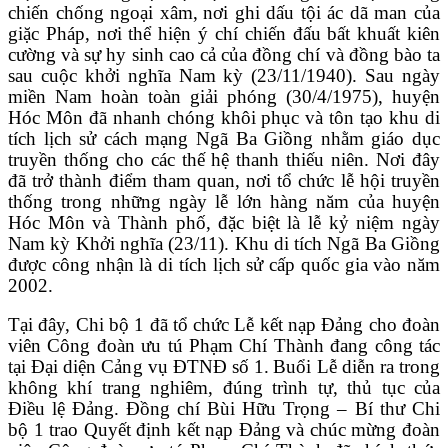
chiến chống ngoại xâm
,
nơi ghi dấu tội ác dã man của
giặc Pháp, nơi thể hiện ý chí chiến đấu bất khuất kiên
cường và sự hy sinh cao cả của đồng chí và đồng bào ta
sau cuộc khởi nghĩa Nam kỳ (23/11/1940). Sau ngày
miền Nam hoàn toàn giải phóng (30/4/1975), huyện
Hóc Môn đã nhanh chóng khôi phục và tôn tạo khu di
tích lịch sử cách mạng Ngã Ba
Giồng
nhằm giáo dục
truyền thống cho các thế hệ thanh thiếu niên. Nơi đây
đã trở thành điểm tham quan, nơi tổ chức lễ hội truyền
thống trong những ngày lễ lớn hàng năm của huyện
Hóc Môn và Thành phố, đặc biệt là lễ kỷ niệm ngày
Nam kỳ Khởi nghĩa (23/11).
Khu di tích Ngã Ba Giồng
đ
ược công nhận là di tích lịch sử cấp quốc gia vào năm
2002
.
Tại đây, Chi bộ 1 đã tổ chức Lễ kết nạp Đảng
cho
đoàn
viên Công đoàn ưu tú
Phạm Chí Thành
đang công tác
tại Đại diện Cảng vụ ĐTNĐ số
1
.
Buổi Lễ diễn ra trong
không khí trang nghiêm, đúng trình tự, thủ tục của
Điều lệ Đảng.
Đồng chí Bùi Hữu Trọng – Bí thư Chi
bộ 1 trao
Quyết định kết nạp Đảng và chúc mừng
đoàn