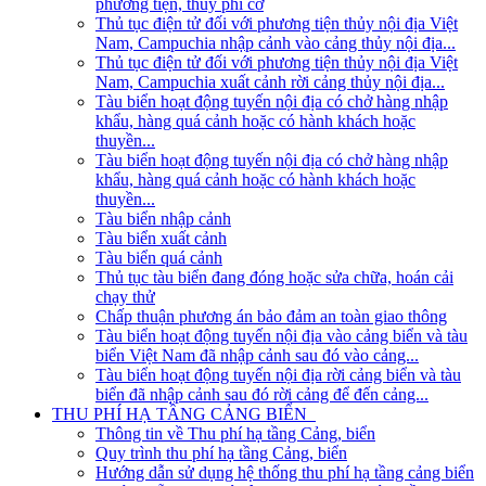
phương tiện, thủy phi cơ
Thủ tục điện tử đối với phương tiện thủy nội địa Việt
Nam, Campuchia nhập cảnh vào cảng thủy nội địa...
Thủ tục điện tử đối với phương tiện thủy nội địa Việt
Nam, Campuchia xuất cảnh rời cảng thủy nội địa...
Tàu biển hoạt động tuyến nội địa có chở hàng nhập
khẩu, hàng quá cảnh hoặc có hành khách hoặc
thuyền...
Tàu biển hoạt động tuyến nội địa có chở hàng nhập
khẩu, hàng quá cảnh hoặc có hành khách hoặc
thuyền...
Tàu biển nhập cảnh
Tàu biển xuất cảnh
Tàu biển quá cảnh
Thủ tục tàu biển đang đóng hoặc sửa chữa, hoán cải
chạy thử
Chấp thuận phương án bảo đảm an toàn giao thông
Tàu biển hoạt động tuyến nội địa vào cảng biển và tàu
biển Việt Nam đã nhập cảnh sau đó vào cảng...
Tàu biển hoạt động tuyến nội địa rời cảng biển và tàu
biển đã nhập cảnh sau đó rời cảng để đến cảng...
THU PHÍ HẠ TẦNG CẢNG BIỂN
Thông tin về Thu phí hạ tầng Cảng, biển
Quy trình thu phí hạ tầng Cảng, biển
Hướng dẫn sử dụng hệ thống thu phí hạ tầng cảng biển