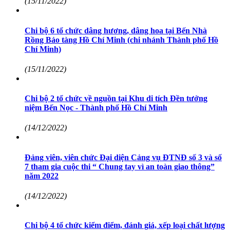
(15/11/2022)
Chi bộ 6 tổ chức dâng hương, dâng hoa tại Bến Nhà
Rồng Bảo tàng Hồ Chí Minh (chi nhánh Thành phố Hồ
Chí Minh)
(15/11/2022)
Chi bộ 2 tổ chức về nguồn tại Khu di tích Đền tưởng
niệm Bến Nọc - Thành phố Hồ Chí Minh
(14/12/2022)
Đảng viên, viên chức Đại diện Cảng vụ ĐTNĐ số 3 và số
7 tham gia cuộc thi “ Chung tay vì an toàn giao thông”
năm 2022
(14/12/2022)
Chi bộ 4 tổ chức kiểm điểm, đánh giá, xếp loại chất lượng