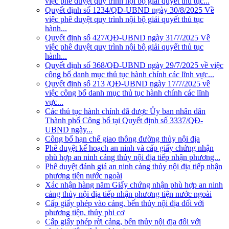
việc phê duyệt quy trình nội bộ giải quyết thủ tục...
Quyết định số 1234/QĐ-UBND ngày 30/8/2025 Về
việc phê duyệt quy trình nội bộ giải quyết thủ tục
hành...
Quyết định số 427/QĐ-UBND ngày 31/7/2025 Về
việc phê duyệt quy trình nội bộ giải quyết thủ tục
hành...
Quyết định số 368/QĐ-UBND ngày 29/7/2025 về việc
công bố danh mục thủ tục hành chính các lĩnh vực...
Quyết định số 213 /QĐ-UBND ngày 17/7/2025 về
việc công bố danh mục thủ tục hành chính các lĩnh
vực...
Các thủ tục hành chính đã được Ủy ban nhân dân
Thành phố Công bố tại Quyết định số 3337/QĐ-
UBND ngày...
Công bố hạn chế giao thông đường thủy nội địa
Phê duyệt kế hoạch an ninh và cấp giấy chứng nhận
phù hợp an ninh cảng thủy nội địa tiếp nhận phương...
Phê duyệt đánh giá an ninh cảng thủy nội địa tiếp nhận
phương tiện nước ngoài
Xác nhận hàng năm Giấy chứng nhận phù hợp an ninh
cảng thủy nội địa tiếp nhận phương tiện nước ngoài
Cấp giấy phép vào cảng, bến thủy nội địa đối với
phương tiện, thủy phi cơ
Cấp giấy phép rời cảng, bến thủy nội địa đối với