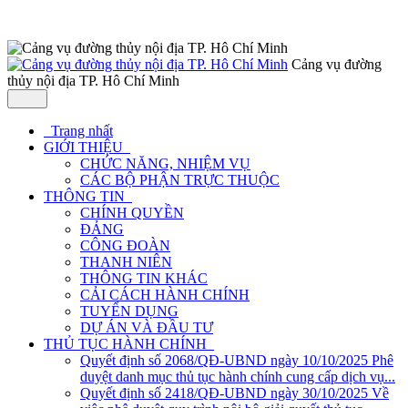
Cảng vụ đường
thủy nội địa TP. Hô Chí Minh
Trang nhất
GIỚI THIỆU
CHỨC NĂNG, NHIỆM VỤ
CÁC BỘ PHẬN TRỰC THUỘC
THÔNG TIN
CHÍNH QUYỀN
ĐẢNG
CÔNG ĐOÀN
THANH NIÊN
THÔNG TIN KHÁC
CẢI CÁCH HÀNH CHÍNH
TUYỂN DỤNG
DỰ ÁN VÀ ĐẦU TƯ
THỦ TỤC HÀNH CHÍNH
Quyết định số 2068/QĐ-UBND ngày 10/10/2025 Phê
duyệt danh mục thủ tục hành chính cung cấp dịch vụ...
Quyết định số 2418/QĐ-UBND ngày 30/10/2025 Về