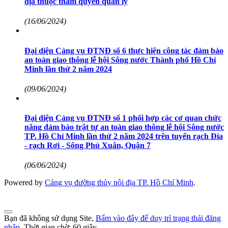
địa thuộc thẩm quyền quản lý
(16/06/2024)
Đại diện Cảng vụ ĐTNĐ số 6 thực hiện công tác đảm bảo
an toàn giao thông lễ hội Sông nước Thành phố Hồ Chí
Minh lần thứ 2 năm 2024
(09/06/2024)
Đại diện Cảng vụ ĐTNĐ số 1 phối hợp các cơ quan chức
năng đảm bảo trật tự an toàn giao thông lễ hội Sông nước
TP. Hồ Chí Minh lần thứ 2 năm 2024 trên tuyển rạch Đỉa
- rạch Rơi - Sông Phú Xuân, Quận 7
(06/06/2024)
Powered by
Cảng vụ đường thủy nội địa TP. Hồ Chí Minh
.
Bạn đã không sử dụng Site,
Bấm vào đây để duy trì trạng thái đăng
nhập
. Thời gian chờ:
60
giây