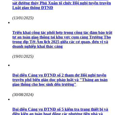
sát đường thủy Phú Xuân tổ chức Hội nghị tuyên truyền
Luật giao thông ĐTNĐ
(13/01/2025)
Triển khai công tác phối hợp trong công tác đảm bảo trật
tự ạn toàn giao thông tại khu vực cụm cảng Trường Thọ
trong dịp Tết Âm lịch 2025 giữa các cơ quan, đơn vị và
doanh nghiệp khai thác cảng
(19/01/2025)
Đại diện Cảng vụ ĐTNĐ số 2 tham dự Hội nghị tuyên
truyền phổ biến giáo dục pháp luật và "Tháng an toàn
giao thông cho học sinh dến trường"
(30/08/2024)
Đại diện Cảng vụ ĐTNĐ số 5 kiểm tra trang thiết bị và
điều kiện an toàn hoạt động các phương tiện phà và