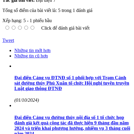
Tác giả bài viết:
Đại diện 7
Tổng số điểm của bài viết là: 5 trong 1 đánh giá
Xếp hạng:
5
-
1
phiếu bầu
Click để đánh giá bài viết
Tweet
Những tin mới hơn
Những tin cũ hơn
Đại diện Cảng vụ ĐTNĐ số 1 phối hợp với Trạm Cảnh
sát đường thủy Phú Xuân tổ chức Hội nghị tuyên truyền
Luật giao thông ĐTNĐ
(01/10/2024)
Đại diện Cảng vụ đường thủy nội địa số 1 tổ chức họp
đánh giá kết quả công tác đã thực hiện 9 tháng đầu năm
2024 và triển khai phương hướng, nhiệm vụ 3 tháng cuối
năm 2024