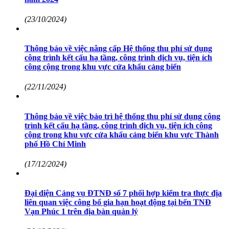
(23/10/2024)
Thông báo về việc nâng cấp Hệ thống thu phí sử dụng
công trình kết cấu hạ tầng, công trình dịch vụ, tiện ích
công cộng trong khu vực cửa khẩu cảng biển
(22/11/2024)
Thông báo về việc bảo trì hệ thống thu phí sử dụng công
trình kết cấu hạ tầng, công trình dịch vụ, tiện ích công
cộng trong khu vực cửa khẩu cảng biển khu vực Thành
phố Hồ Chí Minh
(17/12/2024)
Đại diện Cảng vụ ĐTNĐ số 7 phối hợp kiểm tra thực địa
liên quan việc công bố gia hạn hoạt động tại bến TNĐ
Vạn Phúc 1 trên địa bàn quản lý