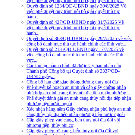
việc phê duyệt quy trình nội bộ giải quyết thủ tục...
Quyết định số 1234/QĐ-UBND ngày 30/8/2025 Về
việc phê duyệt quy trình nội bộ giải quyết thủ tục
hành...
Quyết định số 427/QĐ-UBND ngày 31/7/2025 Về
việc phê duyệt quy trình nội bộ giải quyết thủ tục
hành...
Quyết định số 368/QĐ-UBND ngày 29/7/2025 về việc
công bố danh mục thủ tục hành chính các lĩnh vực...
Quyết định số 213 /QĐ-UBND ngày 17/7/2025 về
việc công bố danh mục thủ tục hành chính các lĩnh
vực...
Các thủ tục hành chính đã được Ủy ban nhân dân
Thành phố Công bố tại Quyết định số 3337/QĐ-
UBND ngày...
Công bố hạn chế giao thông đường thủy nội địa
Phê duyệt kế hoạch an ninh và cấp giấy chứng nhận
phù hợp an ninh cảng thủy nội địa tiếp nhận phương...
Phê duyệt đánh giá an ninh cảng thủy nội địa tiếp nhận
phương tiện nước ngoài
Xác nhận hàng năm Giấy chứng nhận phù hợp an ninh
cảng thủy nội địa tiếp nhận phương tiện nước ngoài
Cấp giấy phép vào cảng, bến thủy nội địa đối với
phương tiện, thủy phi cơ
Cấp giấy phép rời cảng, bến thủy nội địa đối với