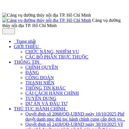
Cảng vụ đường
thủy nội địa TP. Hô Chí Minh
Trang nhất
GIỚI THIỆU
CHỨC NĂNG, NHIỆM VỤ
CÁC BỘ PHẬN TRỰC THUỘC
THÔNG TIN
CHÍNH QUYỀN
ĐẢNG
CÔNG ĐOÀN
THANH NIÊN
THÔNG TIN KHÁC
CẢI CÁCH HÀNH CHÍNH
TUYỂN DỤNG
DỰ ÁN VÀ ĐẦU TƯ
THỦ TỤC HÀNH CHÍNH
Quyết định số 2068/QĐ-UBND ngày 10/10/2025 Phê
duyệt danh mục thủ tục hành chính cung cấp dịch vụ...
Quyết định số 2418/QĐ-UBND ngày 30/10/2025 Về