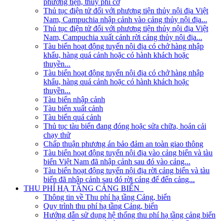
phương tiện, thủy phi cơ
Thủ tục điện tử đối với phương tiện thủy nội địa Việt
Nam, Campuchia nhập cảnh vào cảng thủy nội địa...
Thủ tục điện tử đối với phương tiện thủy nội địa Việt
Nam, Campuchia xuất cảnh rời cảng thủy nội địa...
Tàu biển hoạt động tuyến nội địa có chở hàng nhập
khẩu, hàng quá cảnh hoặc có hành khách hoặc
thuyền...
Tàu biển hoạt động tuyến nội địa có chở hàng nhập
khẩu, hàng quá cảnh hoặc có hành khách hoặc
thuyền...
Tàu biển nhập cảnh
Tàu biển xuất cảnh
Tàu biển quá cảnh
Thủ tục tàu biển đang đóng hoặc sửa chữa, hoán cải
chạy thử
Chấp thuận phương án bảo đảm an toàn giao thông
Tàu biển hoạt động tuyến nội địa vào cảng biển và tàu
biển Việt Nam đã nhập cảnh sau đó vào cảng...
Tàu biển hoạt động tuyến nội địa rời cảng biển và tàu
biển đã nhập cảnh sau đó rời cảng để đến cảng...
THU PHÍ HẠ TẦNG CẢNG BIỂN
Thông tin về Thu phí hạ tầng Cảng, biển
Quy trình thu phí hạ tầng Cảng, biển
Hướng dẫn sử dụng hệ thống thu phí hạ tầng cảng biển