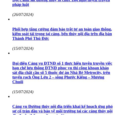
pháp luật
(26/07/2024)
Phối hợp tăng cường đảm bảo trật tự an toàn giao thông,
kiểm soát tải trọng tại cảng, bến thủy nội địa trên địa bàn
Thành Phố Thủ Đức
(15/07/2024)
Đại diện Cảng vụ ĐTNĐ số 1 thực hiện tuyên truyền việc
hạn chế lưu thông ĐTNĐ phục vụ thi công khoan khảo
sát địa chất cầu số 5 thuộc dự án Nhà Bè Metrocity, trên
tuyến rạch Ông Lớn 2 – sông Phước Kiểng – Mương
Chuối
(15/07/2024)
Cảng vụ Đường thủy nội địa triển khai kế hoạch ứng phó
sự cố tràn dầu và bảo vệ môi trường tại các cảng thủy nội