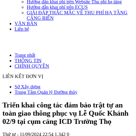
Hướng dẫn khai phí trên Website Thu phí hạ tầng
Hướng dẫn khai phí trên ECUS
GIẢI ĐÁP THẮC MẮC VÊ THU PHÍ HẠ TẦNG
CẢNG BIỂN
VĂN BẢN
Liên hệ
Trang nhất
THÔNG TIN
CHÍNH QUYỀN
LIÊN KẾT ĐƠN VỊ
Sở Xây dựng
Trung Tâm Quản lý Đường thủy
Triển khai công tác đảm bảo trật tự an
toàn giao thông phục vụ Lễ Quốc Khánh
02/9 tại cụm cảng ICD Trường Thọ
Thứ tư - 11/09/2024 22:54
1.342
0