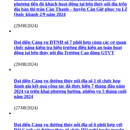
phương tiện đò khách hoạt động tại bến thủy nội địa trên
địa bàn thị trấn Cần Thạnh – huyện Cần Giờ phục vụ Lễ
Quốc khánh 2/9 năm 2024
(29/08/2024)
Đại diện Cảng vụ ĐTNĐ số 7 phối hợp cùng các cơ quan
chức năng kiểm tra hiện trường điều kiện an toàn hoạt
động tại bến thủy nội địa Trường Cao đẳng GTVT
(29/08/2024)
Đại diện Cảng vụ đường thủy nội địa số 1 tổ chức họp
đánh giá kết quả công tác đã thực hiện 7 tháng đầu năm
2024 và triển khai phương hướng, nhiệm vụ 5 tháng cuối
năm 2024
(27/08/2024)
Đại diện Cảng vụ đường thủy nội địa số 6 phối hợp với
Đội Cảnh sát đường thủy tổ chức Hội nghị tuyên truyền