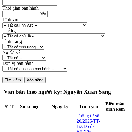
Thời gian ban hành
Đến
Lĩnh vực
Thể loại
Tình trạng
Người ký
Đơn vị ban hành
Văn bản theo người ký: Nguyễn Xuân Sang
Biểu mẫu
STT
Số kí hiệu
Ngày ký
Trích yếu
đính kèm
Thông tư số
20/2026/TT-
BXD của
Bộ Xây