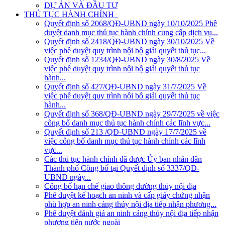
DỰ ÁN VÀ ĐẦU TƯ
THỦ TỤC HÀNH CHÍNH
Quyết định số 2068/QĐ-UBND ngày 10/10/2025 Phê
duyệt danh mục thủ tục hành chính cung cấp dịch vụ...
Quyết định số 2418/QĐ-UBND ngày 30/10/2025 Về
việc phê duyệt quy trình nội bộ giải quyết thủ tục...
Quyết định số 1234/QĐ-UBND ngày 30/8/2025 Về
việc phê duyệt quy trình nội bộ giải quyết thủ tục
hành...
Quyết định số 427/QĐ-UBND ngày 31/7/2025 Về
việc phê duyệt quy trình nội bộ giải quyết thủ tục
hành...
Quyết định số 368/QĐ-UBND ngày 29/7/2025 về việc
công bố danh mục thủ tục hành chính các lĩnh vực...
Quyết định số 213 /QĐ-UBND ngày 17/7/2025 về
việc công bố danh mục thủ tục hành chính các lĩnh
vực...
Các thủ tục hành chính đã được Ủy ban nhân dân
Thành phố Công bố tại Quyết định số 3337/QĐ-
UBND ngày...
Công bố hạn chế giao thông đường thủy nội địa
Phê duyệt kế hoạch an ninh và cấp giấy chứng nhận
phù hợp an ninh cảng thủy nội địa tiếp nhận phương...
Phê duyệt đánh giá an ninh cảng thủy nội địa tiếp nhận
phương tiện nước ngoài