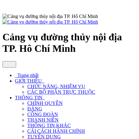
Cảng vụ đường thủy nội địa
TP. Hô Chí Minh
Trang nhất
GIỚI THIỆU
CHỨC NĂNG, NHIỆM VỤ
CÁC BỘ PHẬN TRỰC THUỘC
THÔNG TIN
CHÍNH QUYỀN
ĐẢNG
CÔNG ĐOÀN
THANH NIÊN
THÔNG TIN KHÁC
CẢI CÁCH HÀNH CHÍNH
TUYỂN DỤNG