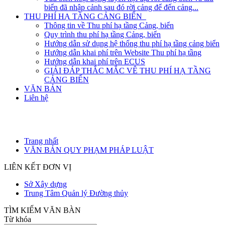
biển đã nhập cảnh sau đó rời cảng để đến cảng...
THU PHÍ HẠ TẦNG CẢNG BIỂN
Thông tin về Thu phí hạ tầng Cảng, biển
Quy trình thu phí hạ tầng Cảng, biển
Hướng dẫn sử dụng hệ thống thu phí hạ tầng cảng biển
Hướng dẫn khai phí trên Website Thu phí hạ tầng
Hướng dẫn khai phí trên ECUS
GIẢI ĐÁP THẮC MẮC VÊ THU PHÍ HẠ TẦNG
CẢNG BIỂN
VĂN BẢN
Liên hệ
Trang nhất
VĂN BẢN QUY PHẠM PHÁP LUẬT
LIÊN KẾT ĐƠN VỊ
Sở Xây dựng
Trung Tâm Quản lý Đường thủy
TÌM KIẾM VĂN BÀN
Từ khóa