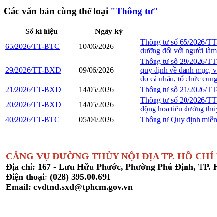
Các văn bản cùng thể loại
"Thông tư"
Số kí hiệu
Ngày ký
Thông tư số 65/2026/TT-
65/2026/TT-BTC
10/06/2026
dưỡng đối với người làm 
Thông tư số 29/2026/TT
29/2026/TT-BXD
09/06/2026
quy định về danh mục, việ
do cá nhân, tổ chức cun
21/2026/TT-BXD
14/05/2026
Thông tư số 21/2026/TT
Thông tư số 20/2026/TT-
20/2026/TT-BXD
14/05/2026
động hoa tiêu đường thủy
40/2026/TT-BTC
05/04/2026
Thông tư Quy định miễn m
CẢNG VỤ ĐƯỜNG THỦY NỘI ĐỊA TP. HỒ CHÍ
Địa chỉ: 167 - Lưu Hữu Phước, Phường Phú Định, TP.
Điện thoại: (028) 395.00.691
Email: cvdtnd.sxd@tphcm.gov.vn