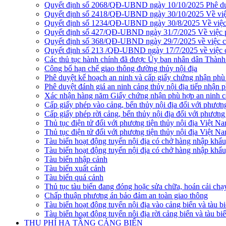
Quyết định số 2068/QĐ-UBND ngày 10/10/2025 Phê duyệ
Quyết định số 2418/QĐ-UBND ngày 30/10/2025 Về việc ph
Quyết định số 1234/QĐ-UBND ngày 30/8/2025 Về việc phê
Quyết định số 427/QĐ-UBND ngày 31/7/2025 Về việc phê 
Quyết định số 368/QĐ-UBND ngày 29/7/2025 về việc côn
Quyết định số 213 /QĐ-UBND ngày 17/7/2025 về việc cô
Các thủ tục hành chính đã được Ủy ban nhân dân Thàn
Công bố hạn chế giao thông đường thủy nội địa
Phê duyệt kế hoạch an ninh và cấp giấy chứng nhận phù 
Phê duyệt đánh giá an ninh cảng thủy nội địa tiếp nhận 
Xác nhận hàng năm Giấy chứng nhận phù hợp an ninh cản
Cấp giấy phép vào cảng, bến thủy nội địa đối với phương
Cấp giấy phép rời cảng, bến thủy nội địa đối với phương 
Thủ tục điện tử đối với phương tiện thủy nội địa Việt N
Thủ tục điện tử đối với phương tiện thủy nội địa Việt Na
Tàu biển hoạt động tuyến nội địa có chở hàng nhập khẩu
Tàu biển hoạt động tuyến nội địa có chở hàng nhập khẩu
Tàu biển nhập cảnh
Tàu biển xuất cảnh
Tàu biển quá cảnh
Thủ tục tàu biển đang đóng hoặc sửa chữa, hoán cải chạ
Chấp thuận phương án bảo đảm an toàn giao thông
Tàu biển hoạt động tuyến nội địa vào cảng biển và tàu b
Tàu biển hoạt động tuyến nội địa rời cảng biển và tàu bi
THU PHÍ HẠ TẦNG CẢNG BIỂN