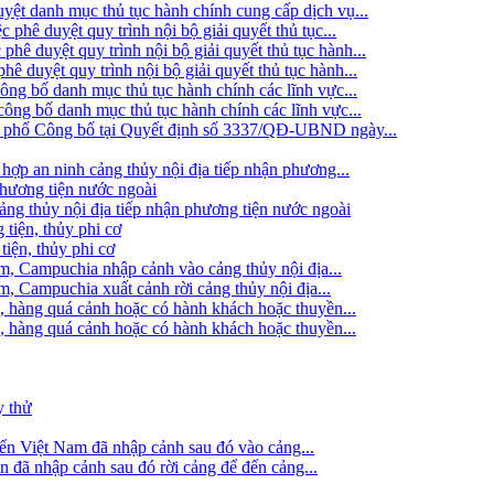
t danh mục thủ tục hành chính cung cấp dịch vụ...
ê duyệt quy trình nội bộ giải quyết thủ tục...
 duyệt quy trình nội bộ giải quyết thủ tục hành...
duyệt quy trình nội bộ giải quyết thủ tục hành...
g bố danh mục thủ tục hành chính các lĩnh vực...
ng bố danh mục thủ tục hành chính các lĩnh vực...
h phố Công bố tại Quyết định số 3337/QĐ-UBND ngày...
hợp an ninh cảng thủy nội địa tiếp nhận phương...
phương tiện nước ngoài
g thủy nội địa tiếp nhận phương tiện nước ngoài
 tiện, thủy phi cơ
tiện, thủy phi cơ
am, Campuchia nhập cảnh vào cảng thủy nội địa...
m, Campuchia xuất cảnh rời cảng thủy nội địa...
, hàng quá cảnh hoặc có hành khách hoặc thuyền...
, hàng quá cảnh hoặc có hành khách hoặc thuyền...
y thử
iển Việt Nam đã nhập cảnh sau đó vào cảng...
ển đã nhập cảnh sau đó rời cảng để đến cảng...