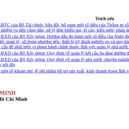
Trích yếu
BTC của Bộ Tài chính: Sửa đổi, bổ sung một số điều của Thông tư s
nhiệm vụ tiếp công dân, xử lý đơn khiếu nại, tố cáo, kiến nghị, phản 
-BXD của Bộ Xây dựng: Hướng dẫn thi hành một số điều của Nghị đ
c quản lý, sử dụng phương tiện, thiết bị kỹ thuật nghiệp vụ và quy trìn
g cấp để phát hiện vi phạm hành chính thuộc lĩnh vực quản lý nhà nư
-BXD của Bộ Xây dựng: Quy định về quản lý kết cấu hạ tầng đường th
BXD của Bộ Xây dựng: Quy định về quản lý nhà nước chuyên ngành tại 
 nội địa
ột số khoản phí, lệ phí nhằm hỗ trợ sản xuất, kinh doanh trong lĩnh v
 MINH
 Hồ Chí Minh