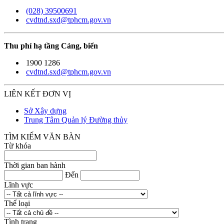
(028) 39500691
cvdtnd.sxd@tphcm.gov.vn
Thu phí hạ tầng Cảng, biển
1900 1286
cvdtnd.sxd@tphcm.gov.vn
LIÊN KẾT ĐƠN VỊ
Sở Xây dựng
Trung Tâm Quản lý Đường thủy
TÌM KIẾM VĂN BÀN
Từ khóa
Thời gian ban hành
Đến
Lĩnh vực
Thể loại
Tình trạng