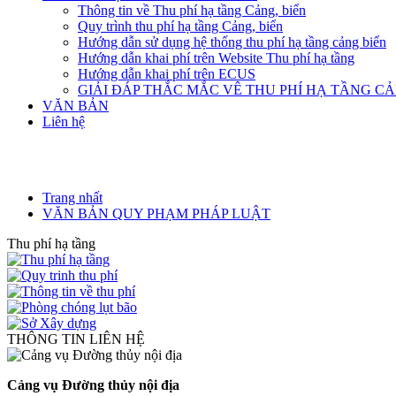
Thông tin về Thu phí hạ tầng Cảng, biển
Quy trình thu phí hạ tầng Cảng, biển
Hướng dẫn sử dụng hệ thống thu phí hạ tầng cảng biển
Hướng dẫn khai phí trên Website Thu phí hạ tầng
Hướng dẫn khai phí trên ECUS
GIẢI ĐÁP THẮC MẮC VÊ THU PHÍ HẠ TẦNG C
VĂN BẢN
Liên hệ
Trang nhất
VĂN BẢN QUY PHẠM PHÁP LUẬT
Thu phí hạ tầng
THÔNG TIN LIÊN HỆ
Cảng vụ Đường thủy nội địa