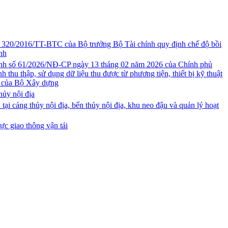
ố 320/2016/TT-BTC của Bộ trưởng Bộ Tài chính quy định chế độ bồi
ánh
ịnh số 61/2026/NĐ-CP ngày 13 tháng 02 năm 2026 của Chính phủ
h thu thập, sử dụng dữ liệu thu được từ phương tiện, thiết bị kỹ thuật
ớc của Bộ Xây dựng
ủy nội địa
cảng thủy nội địa, bến thủy nội địa, khu neo đậu và quản lý hoạt
ực giao thông vận tải