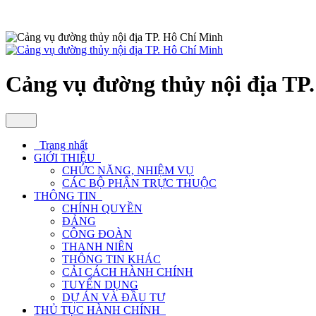
Cảng vụ đường thủy nội địa TP
Trang nhất
GIỚI THIỆU
CHỨC NĂNG, NHIỆM VỤ
CÁC BỘ PHẬN TRỰC THUỘC
THÔNG TIN
CHÍNH QUYỀN
ĐẢNG
CÔNG ĐOÀN
THANH NIÊN
THÔNG TIN KHÁC
CẢI CÁCH HÀNH CHÍNH
TUYỂN DỤNG
DỰ ÁN VÀ ĐẦU TƯ
THỦ TỤC HÀNH CHÍNH