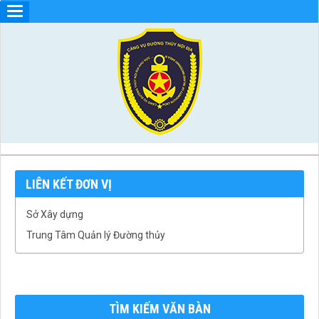
LIÊN KẾT ĐƠN VỊ
Sở Xây dựng
Trung Tâm Quản lý Đường thủy
TÌM KIẾM VĂN BÀN