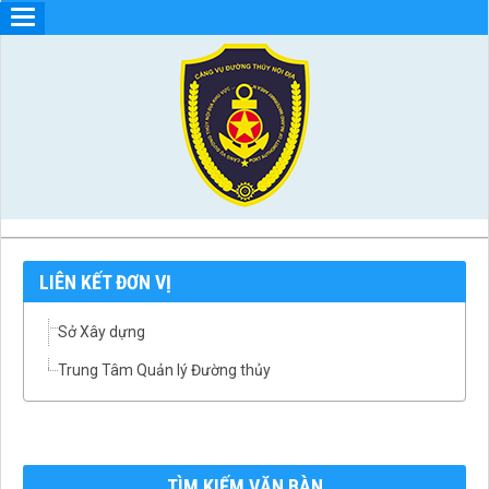
LIÊN KẾT ĐƠN VỊ
Sở Xây dựng
Trung Tâm Quản lý Đường thủy
TÌM KIẾM VĂN BÀN