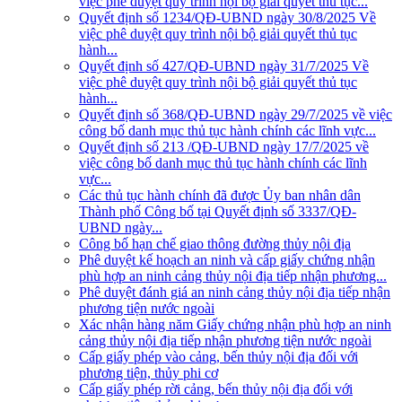
việc phê duyệt quy trình nội bộ giải quyết thủ tục...
Quyết định số 1234/QĐ-UBND ngày 30/8/2025 Về
việc phê duyệt quy trình nội bộ giải quyết thủ tục
hành...
Quyết định số 427/QĐ-UBND ngày 31/7/2025 Về
việc phê duyệt quy trình nội bộ giải quyết thủ tục
hành...
Quyết định số 368/QĐ-UBND ngày 29/7/2025 về việc
công bố danh mục thủ tục hành chính các lĩnh vực...
Quyết định số 213 /QĐ-UBND ngày 17/7/2025 về
việc công bố danh mục thủ tục hành chính các lĩnh
vực...
Các thủ tục hành chính đã được Ủy ban nhân dân
Thành phố Công bố tại Quyết định số 3337/QĐ-
UBND ngày...
Công bố hạn chế giao thông đường thủy nội địa
Phê duyệt kế hoạch an ninh và cấp giấy chứng nhận
phù hợp an ninh cảng thủy nội địa tiếp nhận phương...
Phê duyệt đánh giá an ninh cảng thủy nội địa tiếp nhận
phương tiện nước ngoài
Xác nhận hàng năm Giấy chứng nhận phù hợp an ninh
cảng thủy nội địa tiếp nhận phương tiện nước ngoài
Cấp giấy phép vào cảng, bến thủy nội địa đối với
phương tiện, thủy phi cơ
Cấp giấy phép rời cảng, bến thủy nội địa đối với