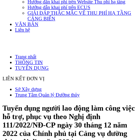
Hướng dẫn khai phí trên Website Thu phí hạ tầng
Hướng dẫn khai phí trên ECUS
GIẢI ĐÁP THẮC MẮC VÊ THU PHÍ HẠ TẦNG
CẢNG BIỂN
VĂN BẢN
Liên hệ
Trang nhất
THÔNG TIN
TUYỂN DỤNG
LIÊN KẾT ĐƠN VỊ
Sở Xây dựng
Trung Tâm Quản lý Đường thủy
Tuyển dụng người lao động làm công việc
hỗ trợ, phục vụ theo Nghị định
111/2022/NĐ-CP ngày 30 tháng 12 năm
2022 của Chính phủ tại Cảng vụ đường