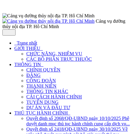
Cảng vụ đường
thủy nội địa TP. Hô Chí Minh
Trang nhất
GIỚI THIỆU
CHỨC NĂNG, NHIỆM VỤ
CÁC BỘ PHẬN TRỰC THUỘC
THÔNG TIN
CHÍNH QUYỀN
ĐẢNG
CÔNG ĐOÀN
THANH NIÊN
THÔNG TIN KHÁC
CẢI CÁCH HÀNH CHÍNH
TUYỂN DỤNG
DỰ ÁN VÀ ĐẦU TƯ
THỦ TỤC HÀNH CHÍNH
Quyết định số 2068/QĐ-UBND ngày 10/10/2025 Phê
duyệt danh mục thủ tục hành chính cung cấp dịch vụ...
Quyết định số 2418/QĐ-UBND ngày 30/10/2025 Về