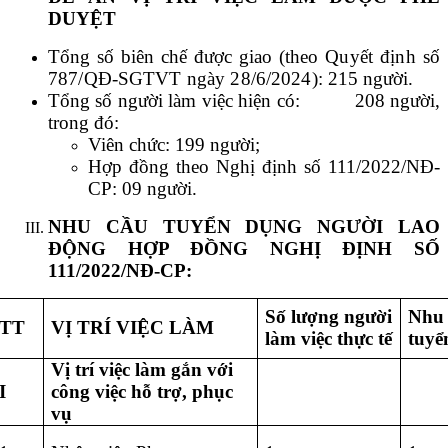
DUYỆT
Tổng số biên chế được giao (
theo Quyết định số
787/QĐ-SGTVT ngày 28/6/2024):
215 người.
Tổng số người làm việc hiện có: 208 người,
trong đó:
Viên chức: 199 người;
Hợp đồng theo Nghị định số 111/2022/NĐ-
CP: 09 người.
NHU CẦU TUYỂN DỤNG NGƯỜI LAO
ĐỘNG HỢP ĐỒNG NGHỊ ĐỊNH SỐ
111/2022/NĐ-CP:
Số lượng người
Nhu
TT
VỊ TRÍ VIỆC LÀM
làm việc thực tế
tuyể
Vị trí việc làm gắn với
I
công việc hỗ trợ, phục
vụ