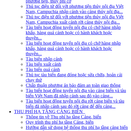
phương tiện, thủy phi cơ
Thủ tục điện tử đối với phương tiện thủy nội địa Việt
Nam, Campuchia nhập cảnh vào cảng thủy nội địa...
Thủ tục điện tử đối với phương tiện thủy nội địa Việt
Nam, Campuchia xuất cảnh rời cảng thủy nội địa...
Tàu biển hoạt động tuyến nội địa có chở hàng nhập
khẩu, hàng quá cảnh hoặc có hành khách hoặc
thuyền...
Tàu biển hoạt động tuyến nội địa có chở hàng nhập
khẩu, hàng quá cảnh hoặc có hành khách hoặc
thuyền...
Tàu biển nhập cảnh
Tàu biển xuất cảnh
Tàu biển quá cảnh
Thủ tục tàu biển đang đóng hoặc sửa chữa, hoán cải
chạy thử
Chấp thuận phương án bảo đảm an toàn giao thông
Tàu biển hoạt động tuyến nội địa vào cảng biển và tàu
biển Việt Nam đã nhập cảnh sau đó vào cảng...
Tàu biển hoạt động tuyến nội địa rời cảng biển và tàu
biển đã nhập cảnh sau đó rời cảng để đến cảng...
THU PHÍ HẠ TẦNG CẢNG BIỂN
Thông tin về Thu phí hạ tầng Cảng, biển
Quy trình thu phí hạ tầng Cảng, biển
Hướng dẫn sử dụng hệ thống thu phí hạ tầng cảng biển