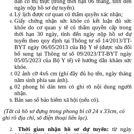
dân có thị thực (trong thời hạn 06 tháng, tính đến
ngày nộp hồ sơ dự tuyển).
Lý lịch được
cơ quan có thẩm quyền xác nhận;
Giấy chứng nhận sức khỏe có kết luận đủ sức
khỏe do cơ quan y tế có thẩm quyền cấp trong
thời hạn 30 ngày, tính đến ngày nộp hồ sơ dự
tuyển theo quy định tại Thông tư số 14/2013/TT-
BYT ngày 06/05/2013 của Bộ Y tế (được sửa đổi
bổ sung tại Thông tư số 09/2023/TT-BYT ngày
05/05/2023 của Bộ Y tế) về hướng dẫn khám sức
khỏe.
02 ảnh cỡ 4x6 cm (ghi đầy đủ họ tên, ngày tháng
năm sinh phía sau ảnh).
02 phong bì dán tem có ghi rõ nội dung người
nhận.
Bản sao sổ bảo hiểm xã hội (nếu có).
(Tất cả hồ sơ đựng trong phong bì cỡ 24 x 33cm, có
ghi rõ địa chỉ, số điện thoại liên lạc).
Thời gian nhận hồ sơ dự tuyển:
từ ngày