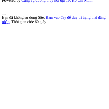
Powered by
Cảng vụ đường thủy nội địa TP. Hồ Chí Minh
.
Bạn đã không sử dụng Site,
Bấm vào đây để duy trì trạng thái đăng
nhập
. Thời gian chờ:
60
giây