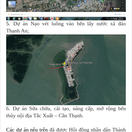
5.
Dự án
Nạo vét luồng vào bến lấy nước xã đảo
Thạnh An;
6. Dự án Sửa chữa, cải tạo, nâng cấp, mở rộng bến
thủy nội địa Tắc Xuất – Cần Thạnh.
Các dự án nêu trên
đã được
Hội đồng nhân dân Thành