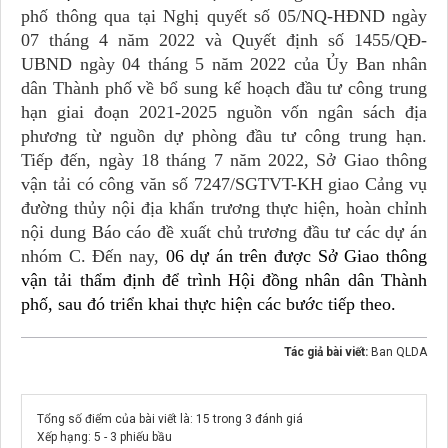
phố
thông qua tại
Nghị quyết số 05/NQ-HĐND ngày
0
7 tháng 4 năm 2022
và
Quyết định số 1455/QĐ-
UBND ngày 04 tháng 5 năm 2022
của Ủy Ban nhân
dân Thành phố về bổ sung kế hoạch đầu tư công trung
hạn giai đoạn 2021-2025 nguồn vốn ngân sách địa
phương từ nguồn dự phòng đầu tư công trung hạn.
Tiếp đến, ngày 18 tháng 7 năm 2022
,
Sở Giao thông
vận tải có
công văn
số 7247/SGTVT-KH giao Cảng vụ
đường thủy nội địa khẩn trương thực hiện, hoàn chỉnh
nội dung Báo cáo đề xuất chủ trương đầu tư các dự án
nhóm C.
Đến nay,
06 dự án
trên
được Sở Giao thông
vận tải
thẩm
định
để trình Hội đồng nhân dân Thành
phố, sau đó triển khai thực hiện các bước tiếp theo.
Tác giả bài viết:
Ban QLDA
Tổng số điểm của bài viết là: 15 trong 3 đánh giá
Xếp hạng:
5
-
3
phiếu bầu