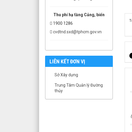
Thu phí hạ tầng Cảng, biển
T
1900 1286
cvdtnd.sxd@tphcm.gov.vn
LIÊN KẾT ĐƠN VỊ
Sở Xây dựng
Trung Tâm Quản lý Đường
thủy