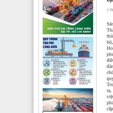
Th
S
á
Th
thủ
bộ,
Hoạ
phư
đi
đảm
chứ
quy
Tro
ra,
việ
phá
cấp