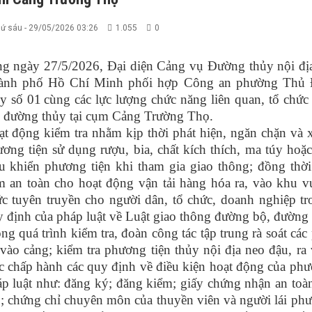
ứ sáu - 29/05/2026 03:26
1.055
0
ng ngày 27/5/2026, Đại diện Cảng vụ Đường thủy nội đ
ành phố Hồ Chí Minh
phối hợp Công an phường Thủ
y số 01
cùng các lực lượng chức năng liên quan,
tổ chức
 đường thủy tại cụm Cảng Trường Thọ.
t động kiểm tra nhằm kịp thời phát hiện, ngăn chặn và 
ơng tiện sử dụng rượu, bia, chất kích thích, ma túy ho
ều khiển phương tiện khi tham gia giao thông; đồng th
 an toàn cho hoạt động vận tải hàng hóa ra, vào khu v
c tuyên truyền cho người dân, tổ chức, doanh nghiệp t
 định của pháp luật về Luật giao thông đường bộ, đường 
ng quá trình kiểm tra, đoàn công tác tập trung rà soát các
 vào cảng; kiểm tra phương tiện thủy nội địa neo đậu, ra
c chấp hành các quy định về điều kiện hoạt động của phư
p luật như
:
đăng ký;
đăng kiểm;
giấy chứng nhận an toàn
; chứng chỉ chuyên môn của thuyền viên và người lái phư