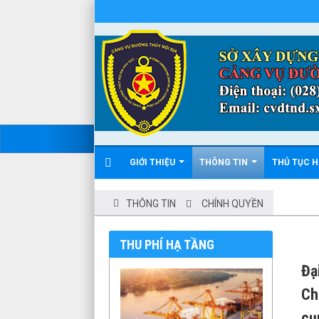
GIỚI THIỆU
THÔNG TIN
THỦ TỤC 
THÔNG TIN
CHÍNH QUYỀN
THU PHÍ HẠ TẦNG
Đạ
Ch
cụ