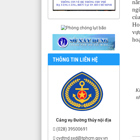
năn
ngừ
của
Hoạ
vực
hoạ
THÔNG TIN LIÊN HỆ
Ki
n
Cảng vụ Đường thủy nội địa
(028) 39500691
cvdtnd.sxd@tphcm.gov.vn