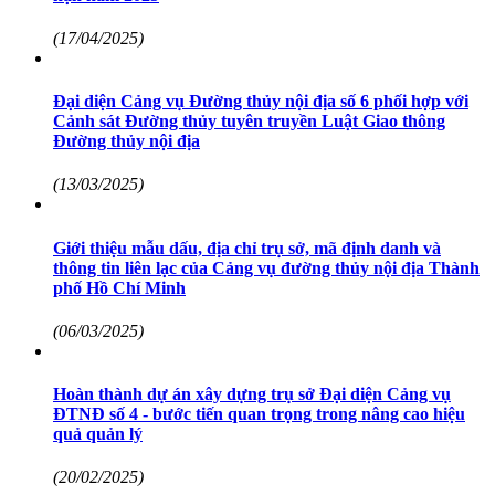
(17/04/2025)
Đại diện Cảng vụ Đường thủy nội địa số 6 phối hợp với
Cảnh sát Đường thủy tuyên truyền Luật Giao thông
Đường thủy nội địa
(13/03/2025)
Giới thiệu mẫu dấu, địa chỉ trụ sở, mã định danh và
thông tin liên lạc của Cảng vụ đường thủy nội địa Thành
phố Hồ Chí Minh
(06/03/2025)
Hoàn thành dự án xây dựng trụ sở Đại diện Cảng vụ
ĐTNĐ số 4 - bước tiến quan trọng trong nâng cao hiệu
quả quản lý
(20/02/2025)