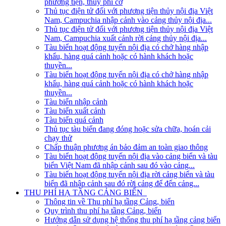
phương tiện, thủy phi cơ
Thủ tục điện tử đối với phương tiện thủy nội địa Việt
Nam, Campuchia nhập cảnh vào cảng thủy nội địa...
Thủ tục điện tử đối với phương tiện thủy nội địa Việt
Nam, Campuchia xuất cảnh rời cảng thủy nội địa...
Tàu biển hoạt động tuyến nội địa có chở hàng nhập
khẩu, hàng quá cảnh hoặc có hành khách hoặc
thuyền...
Tàu biển hoạt động tuyến nội địa có chở hàng nhập
khẩu, hàng quá cảnh hoặc có hành khách hoặc
thuyền...
Tàu biển nhập cảnh
Tàu biển xuất cảnh
Tàu biển quá cảnh
Thủ tục tàu biển đang đóng hoặc sửa chữa, hoán cải
chạy thử
Chấp thuận phương án bảo đảm an toàn giao thông
Tàu biển hoạt động tuyến nội địa vào cảng biển và tàu
biển Việt Nam đã nhập cảnh sau đó vào cảng...
Tàu biển hoạt động tuyến nội địa rời cảng biển và tàu
biển đã nhập cảnh sau đó rời cảng để đến cảng...
THU PHÍ HẠ TẦNG CẢNG BIỂN
Thông tin về Thu phí hạ tầng Cảng, biển
Quy trình thu phí hạ tầng Cảng, biển
Hướng dẫn sử dụng hệ thống thu phí hạ tầng cảng biển