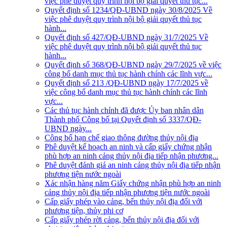
việc phê duyệt quy trình nội bộ giải quyết thủ tục...
Quyết định số 1234/QĐ-UBND ngày 30/8/2025 Về
việc phê duyệt quy trình nội bộ giải quyết thủ tục
hành...
Quyết định số 427/QĐ-UBND ngày 31/7/2025 Về
việc phê duyệt quy trình nội bộ giải quyết thủ tục
hành...
Quyết định số 368/QĐ-UBND ngày 29/7/2025 về việc
công bố danh mục thủ tục hành chính các lĩnh vực...
Quyết định số 213 /QĐ-UBND ngày 17/7/2025 về
việc công bố danh mục thủ tục hành chính các lĩnh
vực...
Các thủ tục hành chính đã được Ủy ban nhân dân
Thành phố Công bố tại Quyết định số 3337/QĐ-
UBND ngày...
Công bố hạn chế giao thông đường thủy nội địa
Phê duyệt kế hoạch an ninh và cấp giấy chứng nhận
phù hợp an ninh cảng thủy nội địa tiếp nhận phương...
Phê duyệt đánh giá an ninh cảng thủy nội địa tiếp nhận
phương tiện nước ngoài
Xác nhận hàng năm Giấy chứng nhận phù hợp an ninh
cảng thủy nội địa tiếp nhận phương tiện nước ngoài
Cấp giấy phép vào cảng, bến thủy nội địa đối với
phương tiện, thủy phi cơ
Cấp giấy phép rời cảng, bến thủy nội địa đối với