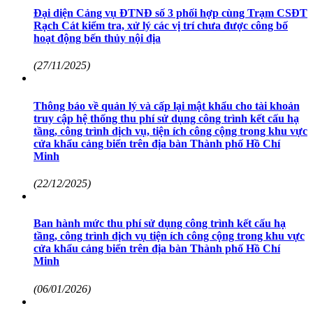
Đại diện Cảng vụ ĐTNĐ số 3 phối hợp cùng Trạm CSĐT
Rạch Cát kiểm tra, xử lý các vị trí chưa được công bố
hoạt động bến thủy nội địa
(27/11/2025)
Thông báo về quản lý và cấp lại mật khẩu cho tài khoản
truy cập hệ thống thu phí sử dụng công trình kết cấu hạ
tầng, công trình dịch vụ, tiện ích công cộng trong khu vực
cửa khẩu cảng biển trên địa bàn Thành phố Hồ Chí
Minh
(22/12/2025)
Ban hành mức thu phí sử dụng công trình kết cấu hạ
tầng, công trình dịch vụ tiện ích công cộng trong khu vực
cửa khẩu cảng biển trên địa bàn Thành phố Hồ Chí
Minh
(06/01/2026)