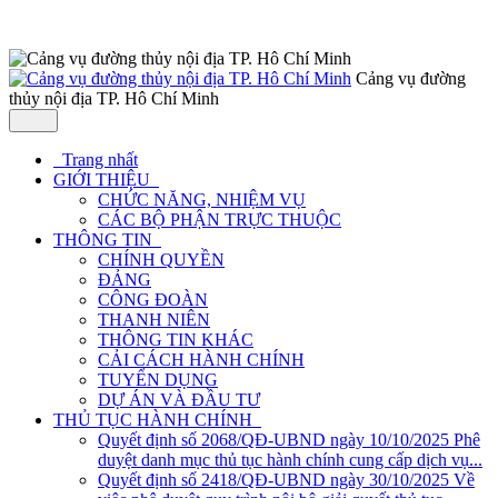
Cảng vụ đường
thủy nội địa TP. Hô Chí Minh
Trang nhất
GIỚI THIỆU
CHỨC NĂNG, NHIỆM VỤ
CÁC BỘ PHẬN TRỰC THUỘC
THÔNG TIN
CHÍNH QUYỀN
ĐẢNG
CÔNG ĐOÀN
THANH NIÊN
THÔNG TIN KHÁC
CẢI CÁCH HÀNH CHÍNH
TUYỂN DỤNG
DỰ ÁN VÀ ĐẦU TƯ
THỦ TỤC HÀNH CHÍNH
Quyết định số 2068/QĐ-UBND ngày 10/10/2025 Phê
duyệt danh mục thủ tục hành chính cung cấp dịch vụ...
Quyết định số 2418/QĐ-UBND ngày 30/10/2025 Về