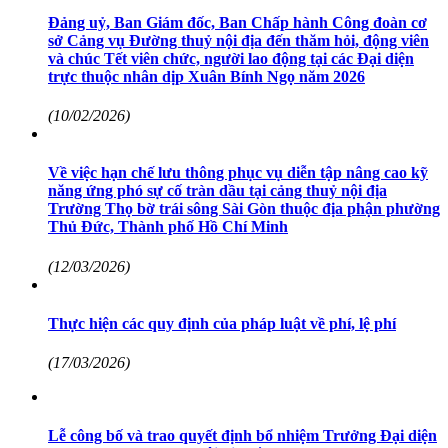
Đảng uỷ, Ban Giám đốc, Ban Chấp hành Công đoàn cơ
sở Cảng vụ Đường thuỷ nội địa đến thăm hỏi, động viên
và chúc Tết viên chức, người lao động tại các Đại diện
trực thuộc nhân dịp Xuân Bính Ngọ năm 2026
(10/02/2026)
Về việc hạn chế lưu thông phục vụ diễn tập nâng cao kỹ
năng ứng phó sự cố tràn dầu tại cảng thuỷ nội địa
Trường Thọ bờ trái sông Sài Gòn thuộc địa phận phường
Thủ Đức, Thành phố Hồ Chí Minh
(12/03/2026)
Thực hiện các quy định của pháp luật về phí, lệ phí
(17/03/2026)
Lễ công bố và trao quyết định bổ nhiệm Trưởng Đại diện