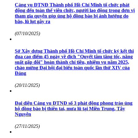
Cảng vụ ĐTNĐ Thành phố Hồ Chí Minh tổ chức phát
động đến toàn thể viên chức, người lao động trong đơn vị
tham gia quyên góp ủng hộ đồng bào bị ảnh hưởng do
bão, lũ lụt gây ra
(07/10/2025)
Sở Xây dựng Thành phố Hồ Chí Minh tổ chức ký kết thi
đua cao điểm 45 ngày về đích "Quyết tâm tăng tốc, năng
suất gấp đôi" hoàn thành chỉ tiêu, nhiệm vụ năm 2025,
chào mừng Đại hội đại biểu toàn quốc lần thứ XIV của
Đảng
(20/11/2025)
Đại diện Cảng vụ ĐTNĐ số 3 phát động phong trào ủng
hộ đồng bào bị thiên tai, mưa lũ tại Miền Trung, Tây
Nguyên
(27/11/2025)