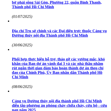
bờ phải sông Sài Gòn, Phường 22, quận Bình Thạnh,
Thành phố Hồ Chí Minh
(01/07/2025)
Địa chỉ Trụ sở chính và các Đại diện trực thuộc Cảng vụ
Đường thủy nội địa Thành phố Hồ Chí Minh
(30/06/2025)
Phối hợp thực hiện hỗ trợ, tháo gỡ các vướng mắc, khó
khăn của Ban dự án vành đai 3 và các nhà thầu nhằm
rút ngắn thời gian đảm bảo hoàn thành dự án theo chỉ
đạo của Chính Phủ, Ủy Ban nhân dân Thành phố Hồ
Chí Minh
(08/06/2025)
Cảng vụ Đường thủy nội địa thành phố Hồ Chí Minh
diễn tập phương án phòng cháy chữa cháy, cứu hộ - cứu
nạn năm 2025