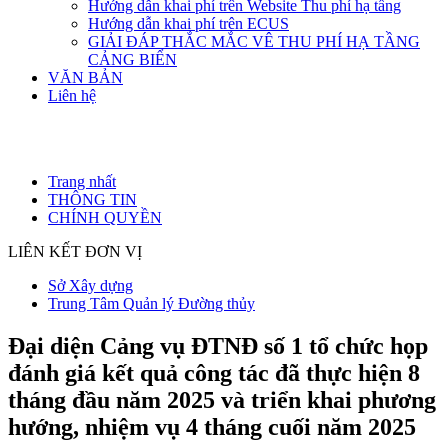
Hướng dẫn khai phí trên Website Thu phí hạ tầng
Hướng dẫn khai phí trên ECUS
GIẢI ĐÁP THẮC MẮC VÊ THU PHÍ HẠ TẦNG
CẢNG BIỂN
VĂN BẢN
Liên hệ
Trang nhất
THÔNG TIN
CHÍNH QUYỀN
LIÊN KẾT ĐƠN VỊ
Sở Xây dựng
Trung Tâm Quản lý Đường thủy
Đại diện Cảng vụ ĐTNĐ số 1 tổ chức họp
đánh giá kết quả công tác đã thực hiện 8
tháng đầu năm 2025 và triển khai phương
hướng, nhiệm vụ 4 tháng cuối năm 2025