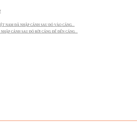
Ử
IỆT NAM ĐÃ NHẬP CẢNH SAU ĐÓ VÀO CẢNG...
 NHẬP CẢNH SAU ĐÓ RỜI CẢNG ĐỂ ĐẾN CẢNG...