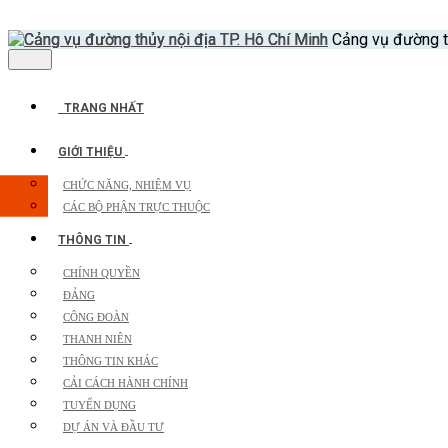
Cảng vụ đường th
TRANG NHẤT
GIỚI THIỆU
CHỨC NĂNG, NHIỆM VỤ
CÁC BỘ PHẬN TRỰC THUỘC
THÔNG TIN
CHÍNH QUYỀN
ĐẢNG
CÔNG ĐOÀN
THANH NIÊN
THÔNG TIN KHÁC
CẢI CÁCH HÀNH CHÍNH
TUYỂN DỤNG
DỰ ÁN VÀ ĐẦU TƯ