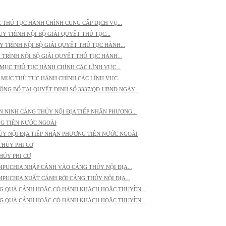
 THỦ TỤC HÀNH CHÍNH CUNG CẤP DỊCH VỤ...
Y TRÌNH NỘI BỘ GIẢI QUYẾT THỦ TỤC...
Y TRÌNH NỘI BỘ GIẢI QUYẾT THỦ TỤC HÀNH...
 TRÌNH NỘI BỘ GIẢI QUYẾT THỦ TỤC HÀNH...
 MỤC THỦ TỤC HÀNH CHÍNH CÁC LĨNH VỰC...
 MỤC THỦ TỤC HÀNH CHÍNH CÁC LĨNH VỰC...
NG BỐ TẠI QUYẾT ĐỊNH SỐ 3337/QĐ-UBND NGÀY...
 NINH CẢNG THỦY NỘI ĐỊA TIẾP NHẬN PHƯƠNG...
NG TIỆN NƯỚC NGOÀI
Y NỘI ĐỊA TIẾP NHẬN PHƯƠNG TIỆN NƯỚC NGOÀI
THỦY PHI CƠ
HỦY PHI CƠ
MPUCHIA NHẬP CẢNH VÀO CẢNG THỦY NỘI ĐỊA...
MPUCHIA XUẤT CẢNH RỜI CẢNG THỦY NỘI ĐỊA...
NG QUÁ CẢNH HOẶC CÓ HÀNH KHÁCH HOẶC THUYỀN...
NG QUÁ CẢNH HOẶC CÓ HÀNH KHÁCH HOẶC THUYỀN...