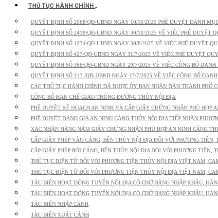
THỦ TỤC HÀNH CHÍNH
QUYẾT ĐỊNH SỐ 2068/QĐ-UBND NGÀY 10/10/2025 PHÊ DUYỆT DANH MỤC
QUYẾT ĐỊNH SỐ 2418/QĐ-UBND NGÀY 30/10/2025 VỀ VIỆC PHÊ DUYỆT QU
QUYẾT ĐỊNH SỐ 1234/QĐ-UBND NGÀY 30/8/2025 VỀ VIỆC PHÊ DUYỆT QU
QUYẾT ĐỊNH SỐ 427/QĐ-UBND NGÀY 31/7/2025 VỀ VIỆC PHÊ DUYỆT QUY
QUYẾT ĐỊNH SỐ 368/QĐ-UBND NGÀY 29/7/2025 VỀ VIỆC CÔNG BỐ DANH
QUYẾT ĐỊNH SỐ 213 /QĐ-UBND NGÀY 17/7/2025 VỀ VIỆC CÔNG BỐ DANH
CÁC THỦ TỤC HÀNH CHÍNH ĐÃ ĐƯỢC ỦY BAN NHÂN DÂN THÀNH PHỐ CÔ
CÔNG BỐ HẠN CHẾ GIAO THÔNG ĐƯỜNG THỦY NỘI ĐỊA
PHÊ DUYỆT KẾ HOẠCH AN NINH VÀ CẤP GIẤY CHỨNG NHẬN PHÙ HỢP AN
PHÊ DUYỆT ĐÁNH GIÁ AN NINH CẢNG THỦY NỘI ĐỊA TIẾP NHẬN PHƯƠ
XÁC NHẬN HÀNG NĂM GIẤY CHỨNG NHẬN PHÙ HỢP AN NINH CẢNG THỦ
CẤP GIẤY PHÉP VÀO CẢNG, BẾN THỦY NỘI ĐỊA ĐỐI VỚI PHƯƠNG TIỆN, 
CẤP GIẤY PHÉP RỜI CẢNG, BẾN THỦY NỘI ĐỊA ĐỐI VỚI PHƯƠNG TIỆN, T
THỦ TỤC ĐIỆN TỬ ĐỐI VỚI PHƯƠNG TIỆN THỦY NỘI ĐỊA VIỆT NAM, CA
THỦ TỤC ĐIỆN TỬ ĐỐI VỚI PHƯƠNG TIỆN THỦY NỘI ĐỊA VIỆT NAM, CA
TÀU BIỂN HOẠT ĐỘNG TUYẾN NỘI ĐỊA CÓ CHỞ HÀNG NHẬP KHẨU, HÀ
TÀU BIỂN HOẠT ĐỘNG TUYẾN NỘI ĐỊA CÓ CHỞ HÀNG NHẬP KHẨU, HÀ
TÀU BIỂN NHẬP CẢNH
TÀU BIỂN XUẤT CẢNH