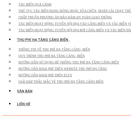
TÀU BIỂN QUÁ CẢNH
THỦ TỤC TÀU BIỂN ĐANG ĐÓNG HOẶC SỬA CHỮA, HOÁN CẢI CHẠY TH
CHẤP THUẬN PHƯƠNG ÁN BẢO ĐẢM AN TOÀN GIAO THÔNG
TÀU BIỂN HOẠT ĐỘNG TUYẾN NỘI ĐỊA VÀO CẢNG BIỂN VÀ TÀU BIỂN V
TÀU BIỂN HOẠT ĐỘNG TUYẾN NỘI ĐỊA RỜI CẢNG BIỂN VÀ TÀU BIỂN ĐÃ
THU PHÍ HẠ TẦNG CẢNG BIỂN
THÔNG TIN VỀ THU PHÍ HẠ TẦNG CẢNG, BIỂN
QUY TRÌNH THU PHÍ HẠ TẦNG CẢNG, BIỂN
HƯỚNG DẪN SỬ DỤNG HỆ THỐNG THU PHÍ HẠ TẦNG CẢNG BIỂN
HƯỚNG DẪN KHAI PHÍ TRÊN WEBSITE THU PHÍ HẠ TẦNG
HƯỚNG DẪN KHAI PHÍ TRÊN ECUS
GIẢI ĐÁP THẮC MẮC VÊ THU PHÍ HẠ TẦNG CẢNG BIỂN
VĂN BẢN
LIÊN HỆ