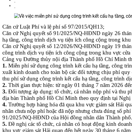
Căn cứ Luật Phí và lệ phí số 97/2015/QH13;
Căn cứ Nghị quyết số 91/2025/NQ-HĐND ngày 26 tháng 
hạ tầng, công trình dịch vụ tiện ích công cộng trong k
Căn cứ Nghị quyết số 12/2026/NQ-HĐND ngày 19 tháng 
công trình dịch vụ tiện ích công cộng trong khu vực cử
Cảng vụ Đường thủy nội địa Thành phố Hồ Chí Minh thôn
1.
Miễn phí
sử dụng công trình kết cấu hạ tầng, công tr
xuất kinh doanh cho toàn bộ các đối tượng chịu phí q
thu phí sử dụng công trình kết cấu hạ tầng, công trình 
2.
Thời gian thực hiện: từ ngày 01 tháng 7 năm 2026 đế
3.
Đối tượng áp dụng: tổ chức, cá nhân nộp phí và thu phí
địa bàn Thành phố Hồ Chí Minh theo quy định tại Ng
4.
Trường hợp hàng hóa đã qua khu vực giám sát Hải qu
nhân chưa nộp phí hoặc đã nộp nhưng chưa đúng số phí thì
91/2025/NQ-HĐND của Hội đồng nhân dân Thành phố
5.
Đề nghị các tổ chức, cá nhân có hoạt động kinh doanh 
khu vực giám sát Hải quan đến hết ngày 30 tháng 6 năm