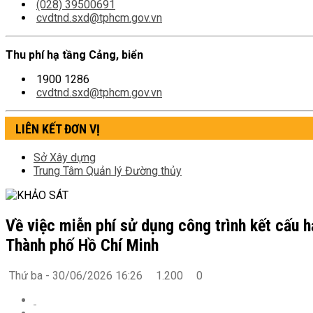
(028) 39500691
cvdtnd.sxd@tphcm.gov.vn
Thu phí hạ tầng Cảng, biển
1900 1286
cvdtnd.sxd@tphcm.gov.vn
LIÊN KẾT ĐƠN VỊ
Sở Xây dựng
Trung Tâm Quản lý Đường thủy
Về việc miễn phí sử dụng công trình kết cấu h
Thành phố Hồ Chí Minh
Thứ ba - 30/06/2026 16:26
1.200
0