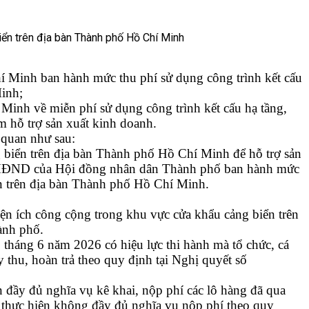
inh ban hành mức thu phí sử dụng công trình kết cấu
Minh;
h về miễn phí sử dụng công trình kết cấu hạ tầng,
m hỗ trợ sản xuất kinh doanh.
 quan như sau:
ng biển trên địa bàn Thành phố Hồ Chí Minh để hỗ trợ sản
NQ-HĐND của Hội đồng nhân dân Thành phố ban hành mức
iển trên địa bàn Thành phố Hồ Chí Minh.
tiện ích công cộng trong khu vực cửa khẩu cảng biển trên
ành phố.
áng 6 năm 2026 có hiệu lực thi hành mà tổ chức, cá
 thu, hoàn trả theo quy định tại Nghị quyết số
 đầy đủ nghĩa vụ kê khai, nộp phí các lô hàng đã qua
 thực hiện không đầy đủ nghĩa vụ nộp phí theo quy