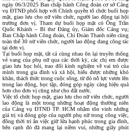
ngày 06/3/2025 Ban chấp hành Công đoàn cơ sở Cảng
vụ ĐTNĐ phối hợp với Chính quyền tổ chức buổi họp
mặt, giao lưu cho nữ viên chức, người lao động tại hội
trường đơn vị. Tham dự buổi họp mặt có Ông Trần
Quốc Khánh – Bí thư Đảng ủy, Giám đốc Cảng vụ;
Ban Chấp hành Công đoàn, Chi Đoàn Thanh niên cùng
toàn thể 30 nữ viên chức, người lao động đang công tác
tại đơn vị.
Tại buổi họp mặt, tất cả cùng nhau ôn lại truyền thống
vẻ vang của phụ nữ qua các thời kỳ, các chị em được
giao lưu học hỏi, trao đổi kinh nghiệm về vai trò của
mình trong gia đình và xã hội, hiểu được những khó
khăn, thách thức trong cuộc sống, từ đó nỗ lực vươn lên
trong lao động, học tập, đóng góp ngày càng hiệu quả
hơn cho đơn vị cũng như cho đất nước.
Việc tổ chức họp mặt, giao lưu cho nữ viên chức, người
lao động là một trong những hoạt động thường niên
của Cảng vụ ĐTNĐ TP. HCM nhằm tôn vinh những
giá trị và đóng góp của người phụ nữ trong công việc,
đồng thời tri ân việc giữ lửa hạnh phúc trong gia đình,
bên cạnh đó đã mang lại niềm vui, những giây phút