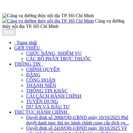
Cảng vụ đường
thủy nội địa TP. Hô Chí Minh
Trang nhất
GIỚI THIỆU
CHỨC NĂNG, NHIỆM VỤ
CÁC BỘ PHẬN TRỰC THUỘC
THÔNG TIN
CHÍNH QUYỀN
ĐẢNG
CÔNG ĐOÀN
THANH NIÊN
THÔNG TIN KHÁC
CẢI CÁCH HÀNH CHÍNH
TUYỂN DỤNG
DỰ ÁN VÀ ĐẦU TƯ
THỦ TỤC HÀNH CHÍNH
Quyết định số 2068/QĐ-UBND ngày 10/10/2025 Phê
duyệt danh mục thủ tục hành chính cung cấp dịch vụ...
Quyết định số 2418/QĐ-UBND ngày 30/10/2025 Về