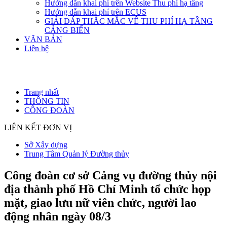
Hướng dẫn khai phí trên Website Thu phí hạ tầng
Hướng dẫn khai phí trên ECUS
GIẢI ĐÁP THẮC MẮC VÊ THU PHÍ HẠ TẦNG
CẢNG BIỂN
VĂN BẢN
Liên hệ
Trang nhất
THÔNG TIN
CÔNG ĐOÀN
LIÊN KẾT ĐƠN VỊ
Sở Xây dựng
Trung Tâm Quản lý Đường thủy
Công đoàn cơ sở Cảng vụ đường thủy nội
địa thành phố Hồ Chí Minh tổ chức họp
mặt, giao lưu nữ viên chức, người lao
động nhân ngày 08/3