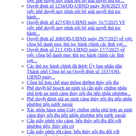
việc phê duyệt quy trình nội bộ giải quyết thủ tục...
Quyết định số 1234/QĐ-UBND ngày 30/8/2025 Về
việc phê duyệt quy trình nội bộ giải quyết thủ tục
hành...
Quyết định số 427/QĐ-UBND ngày 31/7/2025 Về
việc phê duyệt quy trình nội bộ giải quyết thủ tục
hành...
Quyết định số 368/QĐ-UBND ngày 29/7/2025 về việc
công bố danh mục thủ tục hành chính các lĩnh vực...
Quyết định số 213 /QĐ-UBND ngày 17/7/2025 về
việc công bố danh mục thủ tục hành chính các lĩnh
vực...
Các thủ tục hành chính đã được Ủy ban nhân dân
Thành phố Công bố tại Quyết định số 3337/QĐ-
UBND ngày...
Công bố hạn chế giao thông đường thủy nội địa
Phê duyệt kế hoạch an ninh và cấp giấy chứng nhận
phù hợp an ninh cảng thủy nội địa tiếp nhận phương...
Phê duyệt đánh giá an ninh cảng thủy nội địa tiếp nhận
phương tiện nước ngoài
Xác nhận hàng năm Giấy chứng nhận phù hợp an ninh
cảng thủy nội địa tiếp nhận phương tiện nước ngoài
Cấp giấy phép vào cảng, bến thủy nội địa đối với
phương tiện, thủy phi cơ
Cấp giấy phép rời cảng, bến thủy nội địa đối với