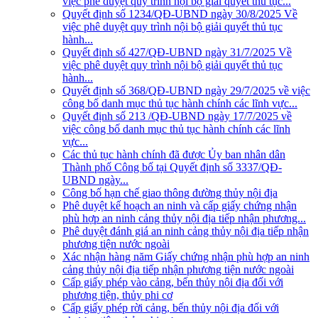
việc phê duyệt quy trình nội bộ giải quyết thủ tục...
Quyết định số 1234/QĐ-UBND ngày 30/8/2025 Về
việc phê duyệt quy trình nội bộ giải quyết thủ tục
hành...
Quyết định số 427/QĐ-UBND ngày 31/7/2025 Về
việc phê duyệt quy trình nội bộ giải quyết thủ tục
hành...
Quyết định số 368/QĐ-UBND ngày 29/7/2025 về việc
công bố danh mục thủ tục hành chính các lĩnh vực...
Quyết định số 213 /QĐ-UBND ngày 17/7/2025 về
việc công bố danh mục thủ tục hành chính các lĩnh
vực...
Các thủ tục hành chính đã được Ủy ban nhân dân
Thành phố Công bố tại Quyết định số 3337/QĐ-
UBND ngày...
Công bố hạn chế giao thông đường thủy nội địa
Phê duyệt kế hoạch an ninh và cấp giấy chứng nhận
phù hợp an ninh cảng thủy nội địa tiếp nhận phương...
Phê duyệt đánh giá an ninh cảng thủy nội địa tiếp nhận
phương tiện nước ngoài
Xác nhận hàng năm Giấy chứng nhận phù hợp an ninh
cảng thủy nội địa tiếp nhận phương tiện nước ngoài
Cấp giấy phép vào cảng, bến thủy nội địa đối với
phương tiện, thủy phi cơ
Cấp giấy phép rời cảng, bến thủy nội địa đối với