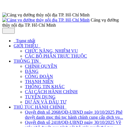
Cảng vụ đường
thủy nội địa TP. Hô Chí Minh
Trang nhất
GIỚI THIỆU
CHỨC NĂNG, NHIỆM VỤ
CÁC BỘ PHẬN TRỰC THUỘC
THÔNG TIN
CHÍNH QUYỀN
ĐẢNG
CÔNG ĐOÀN
THANH NIÊN
THÔNG TIN KHÁC
CẢI CÁCH HÀNH CHÍNH
TUYỂN DỤNG
DỰ ÁN VÀ ĐẦU TƯ
THỦ TỤC HÀNH CHÍNH
Quyết định số 2068/QĐ-UBND ngày 10/10/2025 Phê
duyệt danh mục thủ tục hành chính cung cấp dịch vụ...
Quyết định số 2418/QĐ-UBND ngày 30/10/2025 Về