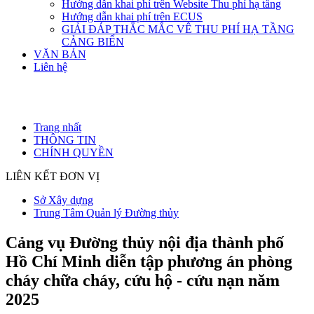
Hướng dẫn khai phí trên Website Thu phí hạ tầng
Hướng dẫn khai phí trên ECUS
GIẢI ĐÁP THẮC MẮC VÊ THU PHÍ HẠ TẦNG
CẢNG BIỂN
VĂN BẢN
Liên hệ
Trang nhất
THÔNG TIN
CHÍNH QUYỀN
LIÊN KẾT ĐƠN VỊ
Sở Xây dựng
Trung Tâm Quản lý Đường thủy
Cảng vụ Đường thủy nội địa thành phố
Hồ Chí Minh diễn tập phương án phòng
cháy chữa cháy, cứu hộ - cứu nạn năm
2025