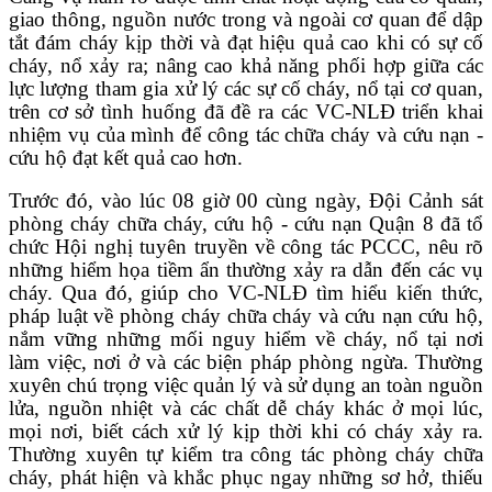
giao thông, nguồn nước trong và ngoài cơ quan để dập
tắt đám cháy kịp thời và đạt hiệu quả cao khi có sự cố
cháy, nổ xảy ra; nâng cao khả năng phối hợp giữa các
lực lượng tham gia xử lý các sự cố cháy, nổ tại cơ quan,
trên cơ sở tình huống đã đề ra các VC-NLĐ triển khai
nhiệm vụ của mình để công tác chữa cháy và cứu nạn -
cứu hộ đạt kết quả cao hơn.
Trước đó, vào lúc 08 giờ 00 cùng ngày, Đội Cảnh sát
phòng cháy chữa cháy, cứu hộ - cứu nạn Quận 8 đã tổ
chức Hội nghị tuyên truyền về công tác PCCC, nêu rõ
những hiểm họa tiềm ẩn thường xảy ra dẫn đến các vụ
cháy. Qua đó, giúp cho VC-NLĐ tìm hiểu kiến thức,
pháp luật về phòng cháy chữa cháy và cứu nạn cứu hộ,
nắm vững những mối nguy hiểm về cháy, nổ tại nơi
làm việc, nơi ở và các biện pháp phòng ngừa. Thường
xuyên chú trọng việc quản lý và sử dụng an toàn nguồn
lửa, nguồn nhiệt và các chất dễ cháy khác ở mọi lúc,
mọi nơi, biết cách xử lý kịp thời khi có cháy xảy ra.
Thường xuyên tự kiểm tra công tác phòng cháy chữa
cháy, phát hiện và khắc phục ngay những sơ hở, thiếu