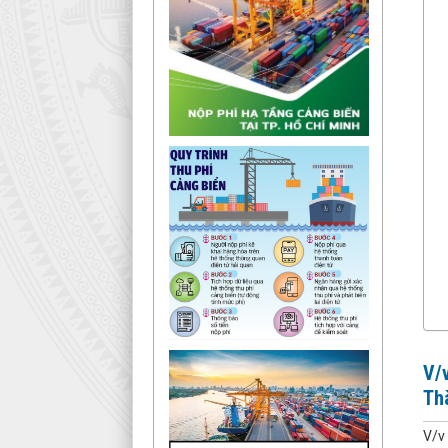
V/v
Th
V/v