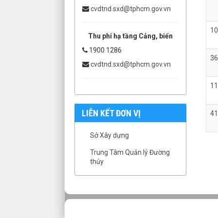
cvdtnd.sxd@tphcm.gov.vn
10
Thu phí hạ tầng Cảng, biển
1900 1286
3
cvdtnd.sxd@tphcm.gov.vn
1
LIÊN KẾT ĐƠN VỊ
4
Sở Xây dựng
Trung Tâm Quản lý Đường
thủy