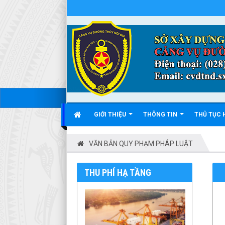
GIỚI THIỆU
THÔNG TIN
THỦ TỤC
VĂN BẢN QUY PHẠM PHÁP LUẬT
THU PHÍ HẠ TẦNG