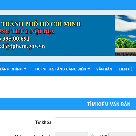
 HÀNH CHÍNH
THU PHÍ HẠ TẦNG CẢNG BIỂN
VĂN BẢN
LIÊN HỆ
TÌM KIẾM VĂN BÀN
Từ khóa