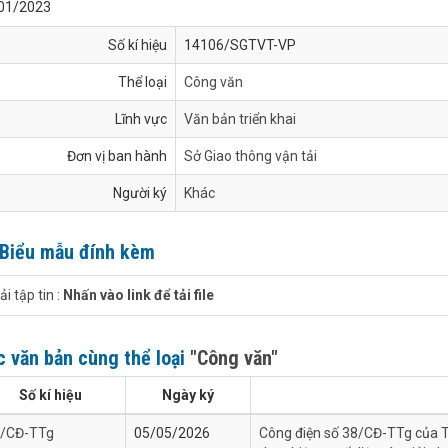
01/2023
Số kí hiệu
14106/SGTVT-VP
Thể loại
Công văn
Lĩnh vực
Văn bản triển khai
Đơn vị ban hành
Sở Giao thông vận tải
Người ký
Khác
Biểu mẫu đính kèm
ải tập tin :
Nhấn vào link để tải file
c văn bản cùng thể loại
"Công văn"
Số kí hiệu
Ngày ký
/CĐ-TTg
05/05/2026
Công điện số 38/CĐ-TTg của T