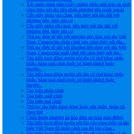
Xác nhận hàng năm Giấy chứng nhận phù hợp an ninh
cảng thủy nội địa tiếp nhận phương tiện nước ngoài
Cấp giấy phép vào cảng, bến thủy nội địa đối với
phương tiện, thủy phi cơ
Cấp giấy phép rời cảng, bến thủy nội địa đối với
phương tiện, thủy phi cơ
Thủ tục điện tử đối với phương tiện thủy nội địa Việt
Nam, Campuchia nhập cảnh vào cảng thủy nội địa...
Thủ tục điện tử đối với phương tiện thủy nội địa Việt
Nam, Campuchia xuất cảnh rời cảng thủy nội địa...
Tàu biển hoạt động tuyến nội địa có chở hàng nhập
khẩu, hàng quá cảnh hoặc có hành khách hoặc
thuyền...
Tàu biển hoạt động tuyến nội địa có chở hàng nhập
khẩu, hàng quá cảnh hoặc có hành khách hoặc
thuyền...
Tàu biển nhập cảnh
Tàu biển xuất cảnh
Tàu biển quá cảnh
Thủ tục tàu biển đang đóng hoặc sửa chữa, hoán cải
chạy thử
Chấp thuận phương án bảo đảm an toàn giao thông
Tàu biển hoạt động tuyến nội địa vào cảng biển và tàu
biển Việt Nam đã nhập cảnh sau đó vào cảng...
Tàu biển hoạt động tuyến nội địa rời cảng biển và tàu