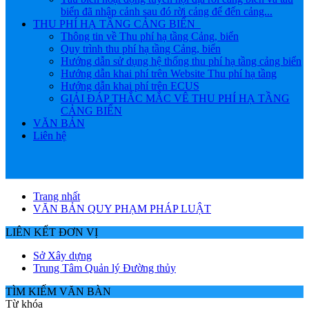
biển đã nhập cảnh sau đó rời cảng để đến cảng...
THU PHÍ HẠ TẦNG CẢNG BIỂN
Thông tin về Thu phí hạ tầng Cảng, biển
Quy trình thu phí hạ tầng Cảng, biển
Hướng dẫn sử dụng hệ thống thu phí hạ tầng cảng biển
Hướng dẫn khai phí trên Website Thu phí hạ tầng
Hướng dẫn khai phí trên ECUS
GIẢI ĐÁP THẮC MẮC VÊ THU PHÍ HẠ TẦNG
CẢNG BIỂN
VĂN BẢN
Liên hệ
Trang nhất
VĂN BẢN QUY PHẠM PHÁP LUẬT
LIÊN KẾT ĐƠN VỊ
Sở Xây dựng
Trung Tâm Quản lý Đường thủy
TÌM KIẾM VĂN BÀN
Từ khóa