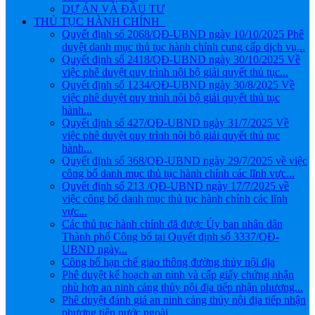
DỰ ÁN VÀ ĐẦU TƯ
THỦ TỤC HÀNH CHÍNH
Quyết định số 2068/QĐ-UBND ngày 10/10/2025 Phê
duyệt danh mục thủ tục hành chính cung cấp dịch vụ...
Quyết định số 2418/QĐ-UBND ngày 30/10/2025 Về
việc phê duyệt quy trình nội bộ giải quyết thủ tục...
Quyết định số 1234/QĐ-UBND ngày 30/8/2025 Về
việc phê duyệt quy trình nội bộ giải quyết thủ tục
hành...
Quyết định số 427/QĐ-UBND ngày 31/7/2025 Về
việc phê duyệt quy trình nội bộ giải quyết thủ tục
hành...
Quyết định số 368/QĐ-UBND ngày 29/7/2025 về việc
công bố danh mục thủ tục hành chính các lĩnh vực...
Quyết định số 213 /QĐ-UBND ngày 17/7/2025 về
việc công bố danh mục thủ tục hành chính các lĩnh
vực...
Các thủ tục hành chính đã được Ủy ban nhân dân
Thành phố Công bố tại Quyết định số 3337/QĐ-
UBND ngày...
Công bố hạn chế giao thông đường thủy nội địa
Phê duyệt kế hoạch an ninh và cấp giấy chứng nhận
phù hợp an ninh cảng thủy nội địa tiếp nhận phương...
Phê duyệt đánh giá an ninh cảng thủy nội địa tiếp nhận
phương tiện nước ngoài