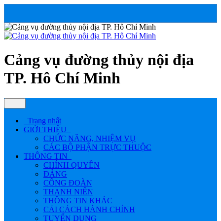
Cảng vụ đường thủy nội địa
TP. Hô Chí Minh
Trang nhất
GIỚI THIỆU
CHỨC NĂNG, NHIỆM VỤ
CÁC BỘ PHẬN TRỰC THUỘC
THÔNG TIN
CHÍNH QUYỀN
ĐẢNG
CÔNG ĐOÀN
THANH NIÊN
THÔNG TIN KHÁC
CẢI CÁCH HÀNH CHÍNH
TUYỂN DỤNG