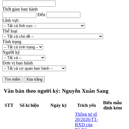
Thời gian ban hành
Đến
Lĩnh vực
Thể loại
Tình trạng
Người ký
Đơn vị ban hành
Văn bản theo người ký: Nguyễn Xuân Sang
Biểu mẫu
STT
Số kí hiệu
Ngày ký
Trích yếu
đính kèm
Thông tư số
20/2026/TT-
BXD của