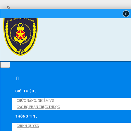
GIỚI THIỆU
CHỨC NĂNG, NHIỆM VỤ
CÁC BỘ PHẬN TRỰC THUỘC
THÔNG TIN
CHÍNH QUYỀN