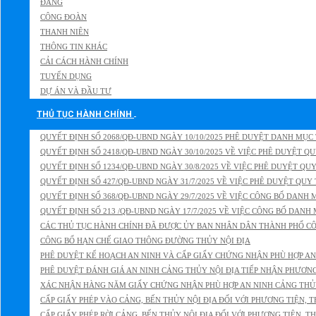
ĐẢNG
CÔNG ĐOÀN
THANH NIÊN
THÔNG TIN KHÁC
CẢI CÁCH HÀNH CHÍNH
TUYỂN DỤNG
DỰ ÁN VÀ ĐẦU TƯ
THỦ TỤC HÀNH CHÍNH
QUYẾT ĐỊNH SỐ 2068/QĐ-UBND NGÀY 10/10/2025 PHÊ DUYỆT DANH MỤC 
QUYẾT ĐỊNH SỐ 2418/QĐ-UBND NGÀY 30/10/2025 VỀ VIỆC PHÊ DUYỆT QUY
QUYẾT ĐỊNH SỐ 1234/QĐ-UBND NGÀY 30/8/2025 VỀ VIỆC PHÊ DUYỆT QUY
QUYẾT ĐỊNH SỐ 427/QĐ-UBND NGÀY 31/7/2025 VỀ VIỆC PHÊ DUYỆT QUY 
QUYẾT ĐỊNH SỐ 368/QĐ-UBND NGÀY 29/7/2025 VỀ VIỆC CÔNG BỐ DANH 
QUYẾT ĐỊNH SỐ 213 /QĐ-UBND NGÀY 17/7/2025 VỀ VIỆC CÔNG BỐ DANH
CÁC THỦ TỤC HÀNH CHÍNH ĐÃ ĐƯỢC ỦY BAN NHÂN DÂN THÀNH PHỐ CÔN
CÔNG BỐ HẠN CHẾ GIAO THÔNG ĐƯỜNG THỦY NỘI ĐỊA
PHÊ DUYỆT KẾ HOẠCH AN NINH VÀ CẤP GIẤY CHỨNG NHẬN PHÙ HỢP AN 
PHÊ DUYỆT ĐÁNH GIÁ AN NINH CẢNG THỦY NỘI ĐỊA TIẾP NHẬN PHƯƠN
XÁC NHẬN HÀNG NĂM GIẤY CHỨNG NHẬN PHÙ HỢP AN NINH CẢNG THỦY
CẤP GIẤY PHÉP VÀO CẢNG, BẾN THỦY NỘI ĐỊA ĐỐI VỚI PHƯƠNG TIỆN, T
CẤP GIẤY PHÉP RỜI CẢNG, BẾN THỦY NỘI ĐỊA ĐỐI VỚI PHƯƠNG TIỆN, T