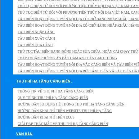
THỦ TỤC ĐIỆN TỬ ĐỐI VỚI PHƯƠNG TIỆN THỦY NỘI ĐỊA VIỆT NAM, CAM
THỦ TỤC ĐIỆN TỬ ĐỐI VỚI PHƯƠNG TIỆN THỦY NỘI ĐỊA VIỆT NAM, CAM
TÀU BIỂN HOẠT ĐỘNG TUYẾN NỘI ĐỊA CÓ CHỞ HÀNG NHẬP KHẨU, HÀN
TÀU BIỂN HOẠT ĐỘNG TUYẾN NỘI ĐỊA CÓ CHỞ HÀNG NHẬP KHẨU, HÀN
TÀU BIỂN NHẬP CẢNH
TÀU BIỂN XUẤT CẢNH
TÀU BIỂN QUÁ CẢNH
THỦ TỤC TÀU BIỂN ĐANG ĐÓNG HOẶC SỬA CHỮA, HOÁN CẢI CHẠY THỬ
CHẤP THUẬN PHƯƠNG ÁN BẢO ĐẢM AN TOÀN GIAO THÔNG
TÀU BIỂN HOẠT ĐỘNG TUYẾN NỘI ĐỊA VÀO CẢNG BIỂN VÀ TÀU BIỂN VI
TÀU BIỂN HOẠT ĐỘNG TUYẾN NỘI ĐỊA RỜI CẢNG BIỂN VÀ TÀU BIỂN ĐÃ 
THU PHÍ HẠ TẦNG CẢNG BIỂN
THÔNG TIN VỀ THU PHÍ HẠ TẦNG CẢNG, BIỂN
QUY TRÌNH THU PHÍ HẠ TẦNG CẢNG, BIỂN
HƯỚNG DẪN SỬ DỤNG HỆ THỐNG THU PHÍ HẠ TẦNG CẢNG BIỂN
HƯỚNG DẪN KHAI PHÍ TRÊN WEBSITE THU PHÍ HẠ TẦNG
HƯỚNG DẪN KHAI PHÍ TRÊN ECUS
GIẢI ĐÁP THẮC MẮC VÊ THU PHÍ HẠ TẦNG CẢNG BIỂN
VĂN BẢN