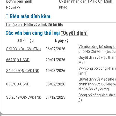
Đơn vị ban hành
Ủy Ban nhân dân TP. Hồ Chí Minh
Người ký
Khác
Biểu mẫu đính kèm
Tải tập tin :
Nhấn vào link để tải file
Các văn bản cùng thể loại
"Quyết định"
Số kí hiệu
Ngày ký
Về việc công bố công k
Số1031/QĐ-CVĐTNĐ
06/07/2026
phố Hồ Chí Minh (trước
Quyết định về việc thà
664/QĐ-UBND
29/01/2026
Minh
V/v công bố công khai
Số 205/QĐ-CVĐTNĐ
19/03/2026
lần 1)
Quyết định về việc phê 
833/QĐ-UBND
05/02/2026
chính lĩnh vực Đường b
lý của Sở xây dựng
Công bố công khai dự t
Số 2649/QĐ-CVĐTNĐ
31/12/2025
3)