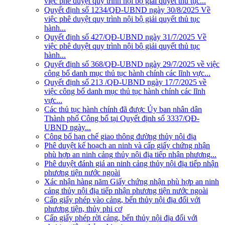
việc phê duyệt quy trình nội bộ giải quyết thủ tục...
Quyết định số 1234/QĐ-UBND ngày 30/8/2025 Về
việc phê duyệt quy trình nội bộ giải quyết thủ tục
hành...
Quyết định số 427/QĐ-UBND ngày 31/7/2025 Về
việc phê duyệt quy trình nội bộ giải quyết thủ tục
hành...
Quyết định số 368/QĐ-UBND ngày 29/7/2025 về việc
công bố danh mục thủ tục hành chính các lĩnh vực...
Quyết định số 213 /QĐ-UBND ngày 17/7/2025 về
việc công bố danh mục thủ tục hành chính các lĩnh
vực...
Các thủ tục hành chính đã được Ủy ban nhân dân
Thành phố Công bố tại Quyết định số 3337/QĐ-
UBND ngày...
Công bố hạn chế giao thông đường thủy nội địa
Phê duyệt kế hoạch an ninh và cấp giấy chứng nhận
phù hợp an ninh cảng thủy nội địa tiếp nhận phương...
Phê duyệt đánh giá an ninh cảng thủy nội địa tiếp nhận
phương tiện nước ngoài
Xác nhận hàng năm Giấy chứng nhận phù hợp an ninh
cảng thủy nội địa tiếp nhận phương tiện nước ngoài
Cấp giấy phép vào cảng, bến thủy nội địa đối với
phương tiện, thủy phi cơ
Cấp giấy phép rời cảng, bến thủy nội địa đối với