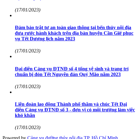
(17/01/2023)
Đảm bảo trật tự an toàn giao thông tại bến thủy nội địa
đưa rước hành khách trên địa bàn huyện Cần Giờ phục
vụ Tết Dương lịch năm 2023
(17/01/2023)
Đại diện Cảng vụ ĐTNĐ số 4 tổng vệ sinh và trang trí
chuẩn bị đón Tết Nguyên đán Quý Mão năm 2023
(17/01/2023)
Liên đoàn lao động Thành phố thăm và chúc Tết Đại
diện Cảng vụ ĐTNĐ số 3 - đơn vị có môi trường làm việc
khó khăn
(17/01/2023)
Powered by
Cảng vụ đường thủy nội địa TP. Hồ Chí Minh
.