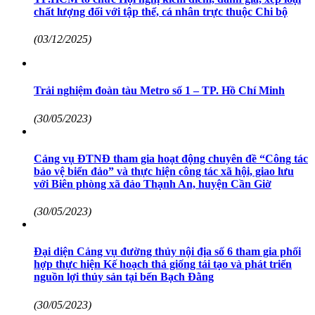
chất lượng đối với tập thể, cá nhân trực thuộc Chi bộ
(03/12/2025)
Trải nghiệm đoàn tàu Metro số 1 – TP. Hồ Chí Minh
(30/05/2023)
Cảng vụ ĐTNĐ tham gia hoạt động chuyên đề “Công tác
bảo vệ biển đảo” và thực hiện công tác xã hội, giao lưu
với Biên phòng xã đảo Thạnh An, huyện Cần Giờ
(30/05/2023)
Đại diện Cảng vụ đường thủy nội địa số 6 tham gia phối
hợp thực hiện Kế hoạch thả giống tái tạo và phát triển
nguồn lợi thủy sản tại bến Bạch Đằng
(30/05/2023)