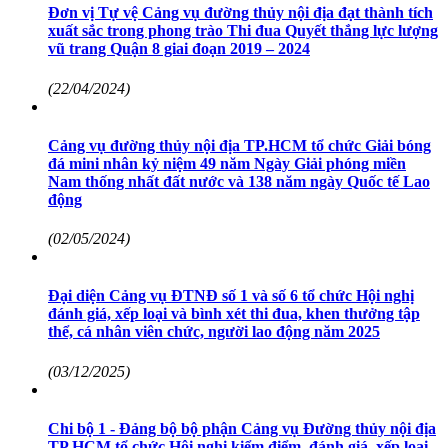
Đơn vị Tự vệ Cảng vụ đường thủy nội địa đạt thành tích
xuất sắc trong phong trào Thi đua Quyết thắng lực lượng
vũ trang Quận 8 giai đoạn 2019 – 2024
(22/04/2024)
Cảng vụ đường thủy nội địa TP.HCM tổ chức Giải bóng
đá mini nhân kỷ niệm 49 năm Ngày Giải phóng miền
Nam thống nhất đất nước và 138 năm ngày Quốc tế Lao
động
(02/05/2024)
Đại diện Cảng vụ ĐTNĐ số 1 và số 6 tổ chức Hội nghị
đánh giá, xếp loại và bình xét thi đua, khen thưởng tập
thể, cá nhân viên chức, người lao động năm 2025
(03/12/2025)
Chi bộ 1 - Đảng bộ bộ phận Cảng vụ Đường thủy nội địa
TP.HCM tổ chức Hội nghị kiểm điểm, đánh giá, xếp loại