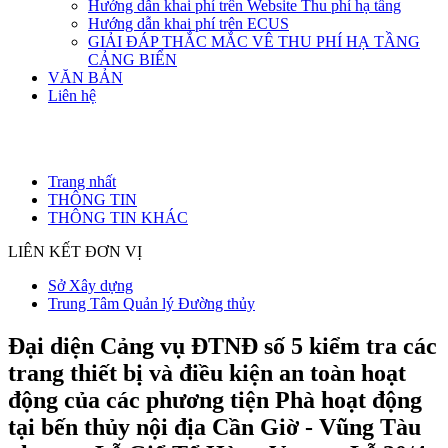
Hướng dẫn khai phí trên Website Thu phí hạ tầng
Hướng dẫn khai phí trên ECUS
GIẢI ĐÁP THẮC MẮC VÊ THU PHÍ HẠ TẦNG
CẢNG BIỂN
VĂN BẢN
Liên hệ
Trang nhất
THÔNG TIN
THÔNG TIN KHÁC
LIÊN KẾT ĐƠN VỊ
Sở Xây dựng
Trung Tâm Quản lý Đường thủy
Đại diện Cảng vụ ĐTNĐ số 5 kiểm tra các
trang thiết bị và điều kiện an toàn hoạt
động của các phương tiện Phà hoạt động
tại bến thủy nội địa Cần Giờ - Vũng Tàu