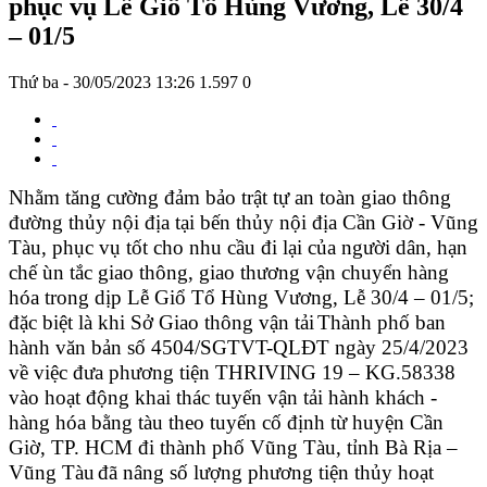
phục vụ Lễ Giổ Tổ Hùng Vương, Lễ 30/4
– 01/5
Thứ ba - 30/05/2023 13:26
1.597
0
Nhằm
tăng cường đảm bảo trật tự an toàn giao thông
đường thủy nội địa tại bến thủy nội địa Cần Giờ - Vũng
Tàu
,
phục vụ tốt cho nhu cầu đi lại của người dân
,
hạn
chế ùn tắc giao thông, giao thương vận chuyển hàng
hóa
trong dịp Lễ Giổ Tổ Hùng Vương, Lễ 30/4 – 01/5;
đ
ặc biệt là khi Sở Giao thông vận tải
Thành phố
ban
hành văn bản số
4504
/SGTVT-QLĐT ngày
25
/
4
/2023
về việc
đưa phương tiện THRIVING 19 – KG.58338
vào hoạt động khai thác tuyến
vận tải hành khách -
hàng hóa bằng tàu theo tuyến cố định từ huyện Cần
Giờ,
TP. HCM
đi thành phố Vũng Tàu, tỉnh Bà Rịa –
Vũng Tàu
đã nâng số lượng phương tiện thủy hoạt