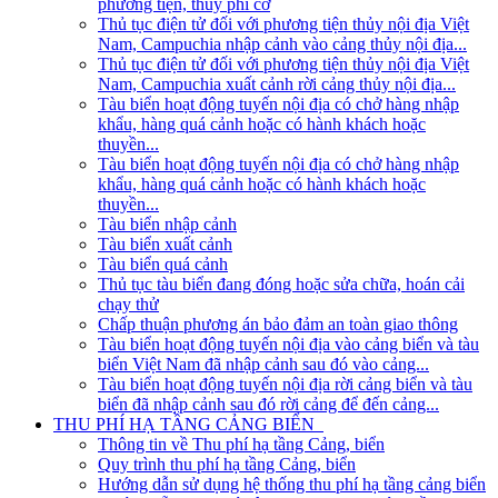
phương tiện, thủy phi cơ
Thủ tục điện tử đối với phương tiện thủy nội địa Việt
Nam, Campuchia nhập cảnh vào cảng thủy nội địa...
Thủ tục điện tử đối với phương tiện thủy nội địa Việt
Nam, Campuchia xuất cảnh rời cảng thủy nội địa...
Tàu biển hoạt động tuyến nội địa có chở hàng nhập
khẩu, hàng quá cảnh hoặc có hành khách hoặc
thuyền...
Tàu biển hoạt động tuyến nội địa có chở hàng nhập
khẩu, hàng quá cảnh hoặc có hành khách hoặc
thuyền...
Tàu biển nhập cảnh
Tàu biển xuất cảnh
Tàu biển quá cảnh
Thủ tục tàu biển đang đóng hoặc sửa chữa, hoán cải
chạy thử
Chấp thuận phương án bảo đảm an toàn giao thông
Tàu biển hoạt động tuyến nội địa vào cảng biển và tàu
biển Việt Nam đã nhập cảnh sau đó vào cảng...
Tàu biển hoạt động tuyến nội địa rời cảng biển và tàu
biển đã nhập cảnh sau đó rời cảng để đến cảng...
THU PHÍ HẠ TẦNG CẢNG BIỂN
Thông tin về Thu phí hạ tầng Cảng, biển
Quy trình thu phí hạ tầng Cảng, biển
Hướng dẫn sử dụng hệ thống thu phí hạ tầng cảng biển