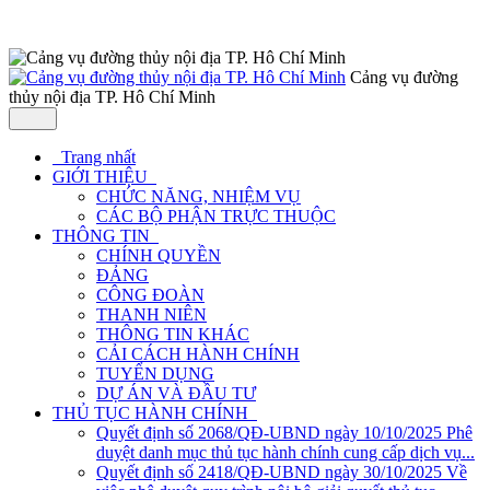
Cảng vụ đường
thủy nội địa TP. Hô Chí Minh
Trang nhất
GIỚI THIỆU
CHỨC NĂNG, NHIỆM VỤ
CÁC BỘ PHẬN TRỰC THUỘC
THÔNG TIN
CHÍNH QUYỀN
ĐẢNG
CÔNG ĐOÀN
THANH NIÊN
THÔNG TIN KHÁC
CẢI CÁCH HÀNH CHÍNH
TUYỂN DỤNG
DỰ ÁN VÀ ĐẦU TƯ
THỦ TỤC HÀNH CHÍNH
Quyết định số 2068/QĐ-UBND ngày 10/10/2025 Phê
duyệt danh mục thủ tục hành chính cung cấp dịch vụ...
Quyết định số 2418/QĐ-UBND ngày 30/10/2025 Về