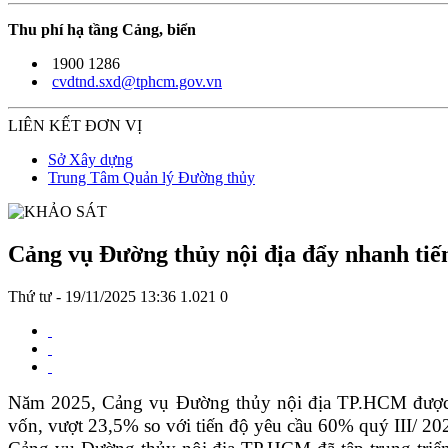
Thu phí hạ tầng Cảng, biển
1900 1286
cvdtnd.sxd@tphcm.gov.vn
LIÊN KẾT ĐƠN VỊ
Sở Xây dựng
Trung Tâm Quản lý Đường thủy
Cảng vụ Đường thủy nội địa đẩy nhanh tiế
Thứ tư - 19/11/2025 13:36
1.021
0
Năm 2025,
Cảng vụ Đường thủy nội địa TP.HCM được gi
vốn, vượt 23,5% so với tiến độ yêu cầu 60% quý III/ 