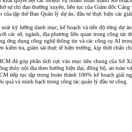
ển khai quyết liệt các nhiệm vụ nhằm hoàn thành Kế hoạc
hờ sự chỉ đạo thường xuyên, liên tục của Giám đốc Cảng v
của tập thể Ban Quản lý dự án, đầu tư thực hiện các giả
oát kỹ lưỡng danh mục, kế hoạch và tiến độ từng dự án,
i các sở, ngành, địa phương liên quan trong công tác th
ờng ứng dụng công nghệ thông tin và các công cụ AI trong
 kiểm tra, giám sát thực tế hiện trường, kịp thời chấn
HCM đã góp phần tích cực vào mục tiêu chung của Sở Xâ
thông thủy nội địa theo hướng hiện đại, đồng bộ, an toàn v
 tiếp tục tập trung hoàn thành 100% kế hoạch giải ngâ
ệu quả và minh bạch trong công tác quản lý đầu tư công.