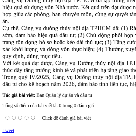
Cảng vụ Đường thủy nội địa TP.HCM
đã tập trung tri
hiệu quả sử dụng vốn Nhà nước. Kết quả trên đạt được n
hợp giữa các phòng, ban chuyên môn, cùng sự quyết tâm 
án.
Cụ thể, Cảng vụ đường thủy nội địa TPHCM đã: (1) Rà s
sớm, đảm bảo hiệu quả đầu tư; (2) Chủ động phối hợp vớ
trạng tồn đọng hồ sơ hoặc kéo dài thủ tục; (3) Tăng cư
xác khối lượng và dòng vốn thực hiện; (4) Thường xuyên
quy định, đúng mục tiêu.
Với kết quả đạt được, Cảng vụ Đường thủy nội địa TP.
thúc đẩy tăng trưởng kinh tế và phát triển hạ tầng giao 
Trong quý IV/2025, Cảng vụ Đường thủy nội địa TP.HCM
đầu tư cho kế hoạch năm 2026, đảm bảo tính liên tục, hi
Tác giả bài viết:
Ban Quản lý dự án và đầu tư
Tổng số điểm của bài viết là: 0 trong 0 đánh giá
Click để đánh giá bài viết
Tweet