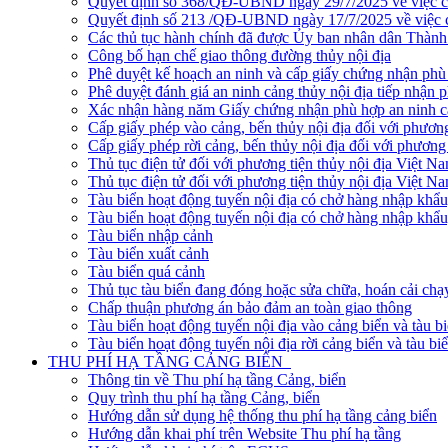
Quyết định số 368/QĐ-UBND ngày 29/7/2025 về việc côn
Quyết định số 213 /QĐ-UBND ngày 17/7/2025 về việc cô
Các thủ tục hành chính đã được Ủy ban nhân dân Thàn
Công bố hạn chế giao thông đường thủy nội địa
Phê duyệt kế hoạch an ninh và cấp giấy chứng nhận phù 
Phê duyệt đánh giá an ninh cảng thủy nội địa tiếp nhận 
Xác nhận hàng năm Giấy chứng nhận phù hợp an ninh cản
Cấp giấy phép vào cảng, bến thủy nội địa đối với phương
Cấp giấy phép rời cảng, bến thủy nội địa đối với phương 
Thủ tục điện tử đối với phương tiện thủy nội địa Việt N
Thủ tục điện tử đối với phương tiện thủy nội địa Việt Na
Tàu biển hoạt động tuyến nội địa có chở hàng nhập khẩu
Tàu biển hoạt động tuyến nội địa có chở hàng nhập khẩu
Tàu biển nhập cảnh
Tàu biển xuất cảnh
Tàu biển quá cảnh
Thủ tục tàu biển đang đóng hoặc sửa chữa, hoán cải chạ
Chấp thuận phương án bảo đảm an toàn giao thông
Tàu biển hoạt động tuyến nội địa vào cảng biển và tàu b
Tàu biển hoạt động tuyến nội địa rời cảng biển và tàu bi
THU PHÍ HẠ TẦNG CẢNG BIỂN
Thông tin về Thu phí hạ tầng Cảng, biển
Quy trình thu phí hạ tầng Cảng, biển
Hướng dẫn sử dụng hệ thống thu phí hạ tầng cảng biển
Hướng dẫn khai phí trên Website Thu phí hạ tầng