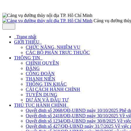
Cảng vụ đường thủy
Trang nhất
GIỚI THIỆU
CHỨC NĂNG, NHIỆM VỤ
CÁC BỘ PHẬN TRỰC THUỘC
THÔNG TIN
CHÍNH QUYỀN
ĐẢNG
CÔNG ĐOÀN
THANH NIÊN
THÔNG TIN KHÁC
CẢI CÁCH HÀNH CHÍNH
TUYỂN DỤNG
DỰ ÁN VÀ ĐẦU TƯ
THỦ TỤC HÀNH CHÍNH
Quyết định số 2068/QĐ-UBND ngày 10/10/2025 Phê duyệ
Quyết định số 2418/QĐ-UBND ngày 30/10/2025 Về việc ph
Quyết định số 1234/QĐ-UBND ngày 30/8/2025 Về việc phê
Quyết định số 427/QĐ-UBND ngày 31/7/2025 Về việc phê 