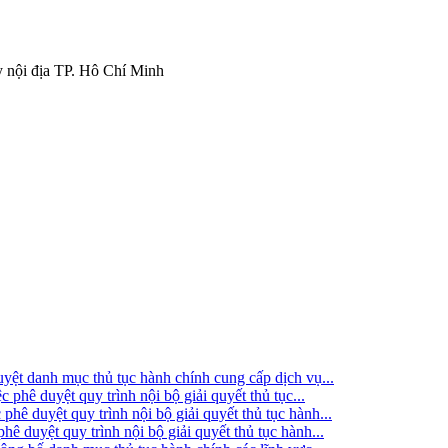
 nội địa TP. Hô Chí Minh
t danh mục thủ tục hành chính cung cấp dịch vụ...
ê duyệt quy trình nội bộ giải quyết thủ tục...
 duyệt quy trình nội bộ giải quyết thủ tục hành...
duyệt quy trình nội bộ giải quyết thủ tục hành...