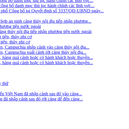
g bố danh mục thủ tục hành chính các lĩnh vực...
ng bố danh mục thủ tục hành chính các lĩnh vực...
h phố Công bố tại Quyết định số 3337/QĐ-UBND ngày...
hợp an ninh cảng thủy nội địa tiếp nhận phương...
phương tiện nước ngoài
g thủy nội địa tiếp nhận phương tiện nước ngoài
 tiện, thủy phi cơ
tiện, thủy phi cơ
am, Campuchia nhập cảnh vào cảng thủy nội địa...
m, Campuchia xuất cảnh rời cảng thủy nội địa...
, hàng quá cảnh hoặc có hành khách hoặc thuyền...
, hàng quá cảnh hoặc có hành khách hoặc thuyền...
y thử
iển Việt Nam đã nhập cảnh sau đó vào cảng...
ển đã nhập cảnh sau đó rời cảng để đến cảng...