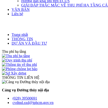
Hướng dẫn khai phí trên ECUS
GIẢI ĐÁP THẮC MẮC VÊ THU PHÍ HẠ TẦNG C
VĂN BẢN
Liên hệ
Trang nhất
THÔNG TIN
DỰ ÁN VÀ ĐẦU TƯ
Thu phí hạ tầng
THÔNG TIN LIÊN HỆ
Cảng vụ Đường thủy nội địa
(028) 39500691
cvdtnd.sxd@tphcm.gov.vn