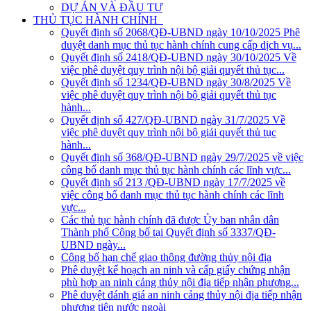
DỰ ÁN VÀ ĐẦU TƯ
THỦ TỤC HÀNH CHÍNH
Quyết định số 2068/QĐ-UBND ngày 10/10/2025 Phê
duyệt danh mục thủ tục hành chính cung cấp dịch vụ...
Quyết định số 2418/QĐ-UBND ngày 30/10/2025 Về
việc phê duyệt quy trình nội bộ giải quyết thủ tục...
Quyết định số 1234/QĐ-UBND ngày 30/8/2025 Về
việc phê duyệt quy trình nội bộ giải quyết thủ tục
hành...
Quyết định số 427/QĐ-UBND ngày 31/7/2025 Về
việc phê duyệt quy trình nội bộ giải quyết thủ tục
hành...
Quyết định số 368/QĐ-UBND ngày 29/7/2025 về việc
công bố danh mục thủ tục hành chính các lĩnh vực...
Quyết định số 213 /QĐ-UBND ngày 17/7/2025 về
việc công bố danh mục thủ tục hành chính các lĩnh
vực...
Các thủ tục hành chính đã được Ủy ban nhân dân
Thành phố Công bố tại Quyết định số 3337/QĐ-
UBND ngày...
Công bố hạn chế giao thông đường thủy nội địa
Phê duyệt kế hoạch an ninh và cấp giấy chứng nhận
phù hợp an ninh cảng thủy nội địa tiếp nhận phương...
Phê duyệt đánh giá an ninh cảng thủy nội địa tiếp nhận
phương tiện nước ngoài