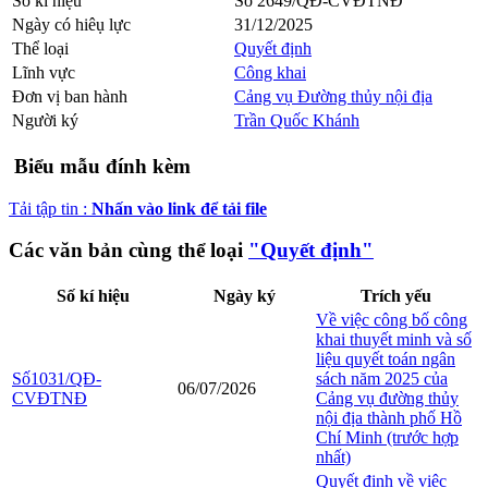
Số kí hiệu
Số 2649/QĐ-CVĐTNĐ
Ngày có hiêụ lực
31/12/2025
Thể loại
Quyết định
Lĩnh vực
Công khai
Đơn vị ban hành
Cảng vụ Đường thủy nội địa
Người ký
Trần Quốc Khánh
Biểu mẫu đính kèm
Tải tập tin :
Nhấn vào link để tải file
Các văn bản cùng thể loại
"Quyết định"
Số kí hiệu
Ngày ký
Trích yếu
Về việc công bố công
khai thuyết minh và số
liệu quyết toán ngân
Số1031/QĐ-
sách năm 2025 của
06/07/2026
CVĐTNĐ
Cảng vụ đường thủy
nội địa thành phố Hồ
Chí Minh (trước hợp
nhất)
Quyết định về việc