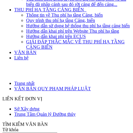
biển đã nhập cảnh sau đó rời cảng để đến cảng...
THU PHÍ HẠ TẦNG CẢNG BIỂN
Thông tin về Thu phí hạ tầng Cảng, biển
Quy trình thu phí hạ tầng Cảng, biển
Hướng dẫn sử dụng hệ thống thu phí hạ tầng cảng biển
Hướng dẫn khai phí trên Website Thu phí hạ tầng
Hướng dẫn khai phí trên ECUS
GIẢI ĐÁP THẮC MẮC VÊ THU PHÍ HẠ TẦNG
CẢNG BIỂN
VĂN BẢN
Liên hệ
Trang nhất
VĂN BẢN QUY PHẠM PHÁP LUẬT
LIÊN KẾT ĐƠN VỊ
Sở Xây dựng
Trung Tâm Quản lý Đường thủy
TÌM KIẾM VĂN BÀN
Từ khóa