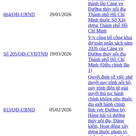
thành lập Cảng vụ
Đường thủy nội địa
664/QĐ-UBND
29/01/2026
Thành phố Hồ Chí
Minh thuộc Sở Xây
dựng Thành phố Hồ
Chí Minh
V/v công bố công khai
dự toán ngân sách năm
2026 của Cảng vụ
Số 205/QĐ-CVĐTNĐ
19/03/2026
Đường thuỷ nội địa
Thành phố Hồ Chí
Minh (Điều chỉnh lần
1)
Quyết định về việc phê
duyệt quy trình nội bộ,
quy trình điện tử giải
quyết thủ tục hành
chính không phụ thuộc
địa giới hành chính
833/QĐ-UBND
05/02/2026
lĩnh vực Đường bộ,
Hàng hải và đường
thủy nội địa, Đăng
kiểm, Hoạt động xây
dựng thuộc phạm vi,