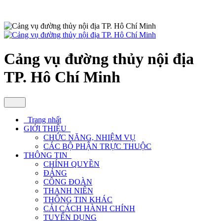
Cảng vụ đường thủy nội địa
TP. Hô Chí Minh
Trang nhất
GIỚI THIỆU
CHỨC NĂNG, NHIỆM VỤ
CÁC BỘ PHẬN TRỰC THUỘC
THÔNG TIN
CHÍNH QUYỀN
ĐẢNG
CÔNG ĐOÀN
THANH NIÊN
THÔNG TIN KHÁC
CẢI CÁCH HÀNH CHÍNH
TUYỂN DỤNG