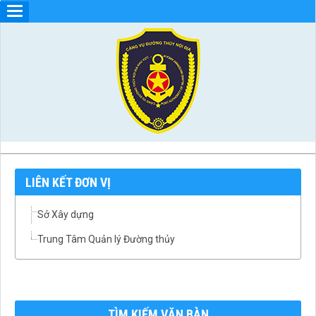
LIÊN KẾT ĐƠN VỊ
Sở Xây dựng
Trung Tâm Quản lý Đường thủy
TÌM KIẾM VĂN BÀN