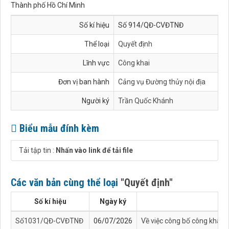
Thành phố Hồ Chí Minh
Số kí hiệu
Số 914/QĐ-CVĐTNĐ
Thể loại
Quyết định
Lĩnh vực
Công khai
Đơn vị ban hành
Cảng vụ Đường thủy nội địa
Người ký
Trần Quốc Khánh
Biểu mẫu đính kèm
Tải tập tin :
Nhấn vào link để tải file
Các văn bản cùng thể loại
"Quyết định"
Số kí hiệu
Ngày ký
Số1031/QĐ-CVĐTNĐ
06/07/2026
Về việc công bố công khai 