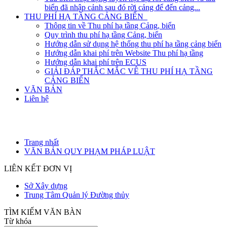
biển đã nhập cảnh sau đó rời cảng để đến cảng...
THU PHÍ HẠ TẦNG CẢNG BIỂN
Thông tin về Thu phí hạ tầng Cảng, biển
Quy trình thu phí hạ tầng Cảng, biển
Hướng dẫn sử dụng hệ thống thu phí hạ tầng cảng biển
Hướng dẫn khai phí trên Website Thu phí hạ tầng
Hướng dẫn khai phí trên ECUS
GIẢI ĐÁP THẮC MẮC VÊ THU PHÍ HẠ TẦNG
CẢNG BIỂN
VĂN BẢN
Liên hệ
Trang nhất
VĂN BẢN QUY PHẠM PHÁP LUẬT
LIÊN KẾT ĐƠN VỊ
Sở Xây dựng
Trung Tâm Quản lý Đường thủy
TÌM KIẾM VĂN BÀN
Từ khóa