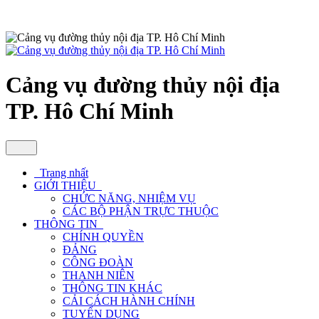
Cảng vụ đường thủy nội địa
TP. Hô Chí Minh
Trang nhất
GIỚI THIỆU
CHỨC NĂNG, NHIỆM VỤ
CÁC BỘ PHẬN TRỰC THUỘC
THÔNG TIN
CHÍNH QUYỀN
ĐẢNG
CÔNG ĐOÀN
THANH NIÊN
THÔNG TIN KHÁC
CẢI CÁCH HÀNH CHÍNH
TUYỂN DỤNG