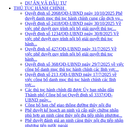
DỰ ÁN VÀ ĐẦU TƯ
THỦ TỤC HÀNH CHÍNH
Quyết định số 2068/QĐ-UBND ngày 10/10/2025 Phê
duyệt danh mục thủ tục hành chính cung cấp dịch vụ...
Quyết định số 2418/QĐ-UBND ngày 30/10/2025 Về
việc phê duyệt quy trình nội bộ giải quyết thủ tục...
Quyết định số 1234/QĐ-UBND ngày 30/8/2025 Về
việc phê duyệt quy trình nội bộ giải quyết thủ tục
hành...
Quyết định số 427/QĐ-UBND ngày 31/7/2025 Về
việc phê duyệt quy trình nội bộ giải quyết thủ tục
hành...
Quyết định số 368/QĐ-UBND ngày 29/7/2025 về việc
công bố danh mục thủ tục hành chính các lĩnh vực...
Quyết định số 213 /QĐ-UBND ngày 17/7/2025 về
việc công bố danh mục thủ tục hành chính các lĩnh
vực...
Các thủ tục hành chính đã được Ủy ban nhân dân
Thành phố Công bố tại Quyết định số 3337/QĐ-
UBND ngày...
Công bố hạn chế giao thông đường thủy nội địa
Phê duyệt kế hoạch an ninh và cấp giấy chứng nhận
phù hợp an ninh cảng thủy nội địa tiếp nhận phương...
Phê duyệt đánh giá an ninh cảng thủy nội địa tiếp nhận
phương tiện nước ngoài