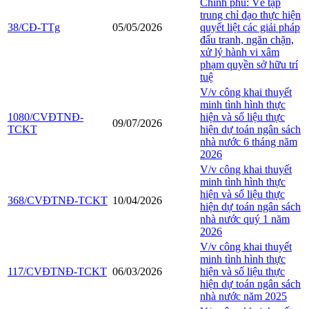
Chính phủ: Về tập
trung chỉ đạo thực hiện
38/CĐ-TTg
05/05/2026
quyết liệt các giải pháp
đấu tranh, ngăn chặn,
xử lý hành vi xâm
phạm quyền sở hữu trí
tuệ
V/v công khai thuyết
minh tình hình thực
1080/CVĐTNĐ-
hiện và số liệu thực
09/07/2026
TCKT
hiện dự toán ngân sách
nhà nước 6 tháng năm
2026
V/v công khai thuyết
minh tình hình thực
hiện và số liệu thực
368/CVĐTNĐ-TCKT
10/04/2026
hiện dự toán ngân sách
nhà nước quý 1 năm
2026
V/v công khai thuyết
minh tình hình thực
117/CVĐTNĐ-TCKT
06/03/2026
hiện và số liệu thực
hiện dự toán ngân sách
nhà nước năm 2025