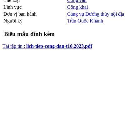
Thể loại
Công văn
Lĩnh vực
Công khai
Đơn vị ban hành
Cảng vụ Đường thủy nội địa
Người ký
Trần Quốc Khánh
Biểu mẫu đính kèm
Tải tập tin :
lich-tiep-cong-dan-t10.2023.pdf