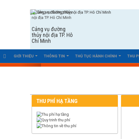
Cảng vụ đường
thủy nội địa TP. Hô
Chí Minh
GIỚI THIỆU
THÔNG TIN
THỦ TỤC HÀNH CHÍNH
THU P
THU PHÍ HẠ TẦNG