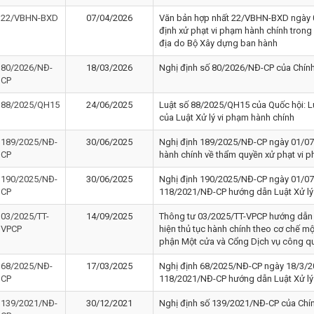
22/VBHN-BXD
07/04/2026
Văn bản hợp nhất 22/VBHN-BXD ngày 0
định xử phạt vi phạm hành chính trong 
địa do Bộ Xây dựng ban hành
80/2026/NĐ-
18/03/2026
Nghị định số 80/2026/NĐ-CP của Chín
CP
88/2025/QH15
24/06/2025
Luật số 88/2025/QH15 của Quốc hội: Lu
của Luật Xử lý vi phạm hành chính
189/2025/NĐ-
30/06/2025
Nghị định 189/2025/NĐ-CP ngày 01/07
CP
hành chính về thẩm quyền xử phạt vi 
190/2025/NĐ-
30/06/2025
Nghị định 190/2025/NĐ-CP ngày 01/07
CP
118/2021/NĐ-CP hướng dẫn Luật Xử lý 
03/2025/TT-
14/09/2025
Thông tư 03/2025/TT-VPCP hướng dẫn 
VPCP
hiện thủ tục hành chính theo cơ chế mộ
phận Một cửa và Cổng Dịch vụ công q
68/2025/NĐ-
17/03/2025
Nghị định 68/2025/NĐ-CP ngày 18/3/20
CP
118/2021/NĐ-CP hướng dẫn Luật Xử lý
139/2021/NĐ-
30/12/2021
Nghị định số 139/2021/NĐ-CP của Chí