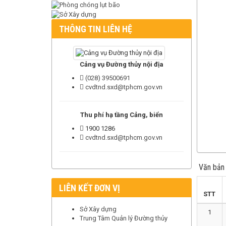
THÔNG TIN LIÊN HỆ
Cảng vụ Đường thủy nội địa
(028) 39500691
cvdtnd.sxd@tphcm.gov.vn
Thu phí hạ tầng Cảng, biển
1900 1286
cvdtnd.sxd@tphcm.gov.vn
Văn bản 
LIÊN KẾT ĐƠN VỊ
STT
Sở Xây dựng
1
Trung Tâm Quản lý Đường thủy