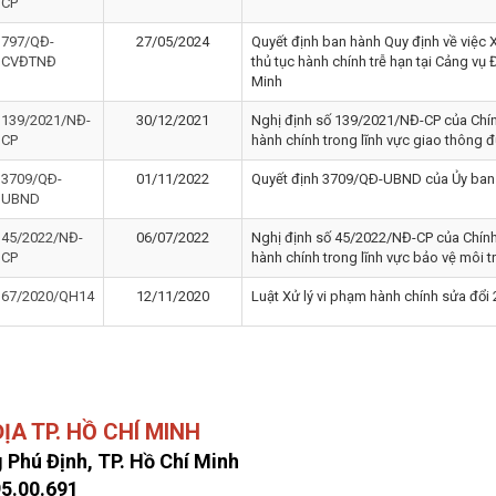
CP
797/QĐ-
27/05/2024
Quyết định ban hành Quy định về việc Xi
CVĐTNĐ
thủ tục hành chính trễ hạn tại Cảng vụ
Minh
139/2021/NĐ-
30/12/2021
Nghị định số 139/2021/NĐ-CP của Chín
CP
hành chính trong lĩnh vực giao thông đ
3709/QÐ-
01/11/2022
Quyết định 3709/QÐ-UBND của Ủy ban
UBND
45/2022/NĐ-
06/07/2022
Nghị định số 45/2022/NĐ-CP của Chính
CP
hành chính trong lĩnh vực bảo vệ môi 
67/2020/QH14
12/11/2020
Luật Xử lý vi phạm hành chính sửa đổi
A TP. HỒ CHÍ MINH
 Phú Định, TP. Hồ Chí Minh
95.00.691