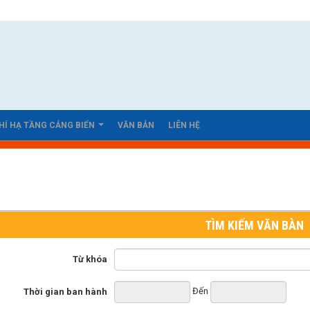
HÍ HẠ TẦNG CẢNG BIỂN
VĂN BẢN
LIÊN HỆ
TÌM KIẾM VĂN BÀN
Từ khóa
Đến
Thời gian ban hành