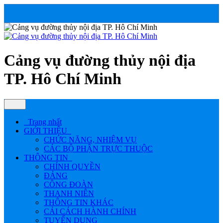
Cảng vụ đường thủy nội địa
TP. Hô Chí Minh
Trang nhất
GIỚI THIỆU
CHỨC NĂNG, NHIỆM VỤ
CÁC BỘ PHẬN TRỰC THUỘC
THÔNG TIN
CHÍNH QUYỀN
ĐẢNG
CÔNG ĐOÀN
THANH NIÊN
THÔNG TIN KHÁC
CẢI CÁCH HÀNH CHÍNH
TUYỂN DỤNG