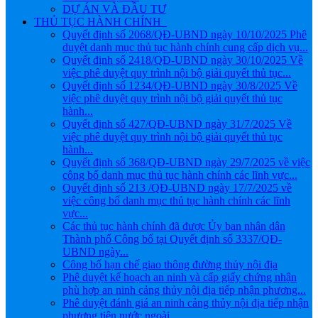
DỰ ÁN VÀ ĐẦU TƯ
THỦ TỤC HÀNH CHÍNH
Quyết định số 2068/QĐ-UBND ngày 10/10/2025 Phê
duyệt danh mục thủ tục hành chính cung cấp dịch vụ...
Quyết định số 2418/QĐ-UBND ngày 30/10/2025 Về
việc phê duyệt quy trình nội bộ giải quyết thủ tục...
Quyết định số 1234/QĐ-UBND ngày 30/8/2025 Về
việc phê duyệt quy trình nội bộ giải quyết thủ tục
hành...
Quyết định số 427/QĐ-UBND ngày 31/7/2025 Về
việc phê duyệt quy trình nội bộ giải quyết thủ tục
hành...
Quyết định số 368/QĐ-UBND ngày 29/7/2025 về việc
công bố danh mục thủ tục hành chính các lĩnh vực...
Quyết định số 213 /QĐ-UBND ngày 17/7/2025 về
việc công bố danh mục thủ tục hành chính các lĩnh
vực...
Các thủ tục hành chính đã được Ủy ban nhân dân
Thành phố Công bố tại Quyết định số 3337/QĐ-
UBND ngày...
Công bố hạn chế giao thông đường thủy nội địa
Phê duyệt kế hoạch an ninh và cấp giấy chứng nhận
phù hợp an ninh cảng thủy nội địa tiếp nhận phương...
Phê duyệt đánh giá an ninh cảng thủy nội địa tiếp nhận
phương tiện nước ngoài