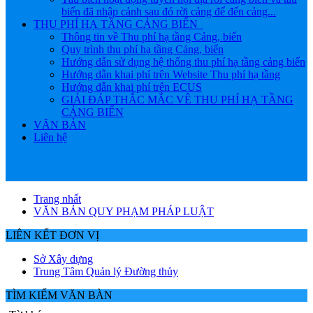
biển đã nhập cảnh sau đó rời cảng để đến cảng...
THU PHÍ HẠ TẦNG CẢNG BIỂN
Thông tin về Thu phí hạ tầng Cảng, biển
Quy trình thu phí hạ tầng Cảng, biển
Hướng dẫn sử dụng hệ thống thu phí hạ tầng cảng biển
Hướng dẫn khai phí trên Website Thu phí hạ tầng
Hướng dẫn khai phí trên ECUS
GIẢI ĐÁP THẮC MẮC VÊ THU PHÍ HẠ TẦNG
CẢNG BIỂN
VĂN BẢN
Liên hệ
Trang nhất
VĂN BẢN QUY PHẠM PHÁP LUẬT
LIÊN KẾT ĐƠN VỊ
Sở Xây dựng
Trung Tâm Quản lý Đường thủy
TÌM KIẾM VĂN BÀN