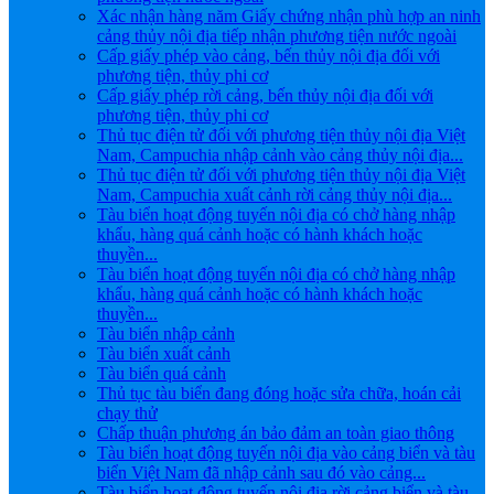
Xác nhận hàng năm Giấy chứng nhận phù hợp an ninh
cảng thủy nội địa tiếp nhận phương tiện nước ngoài
Cấp giấy phép vào cảng, bến thủy nội địa đối với
phương tiện, thủy phi cơ
Cấp giấy phép rời cảng, bến thủy nội địa đối với
phương tiện, thủy phi cơ
Thủ tục điện tử đối với phương tiện thủy nội địa Việt
Nam, Campuchia nhập cảnh vào cảng thủy nội địa...
Thủ tục điện tử đối với phương tiện thủy nội địa Việt
Nam, Campuchia xuất cảnh rời cảng thủy nội địa...
Tàu biển hoạt động tuyến nội địa có chở hàng nhập
khẩu, hàng quá cảnh hoặc có hành khách hoặc
thuyền...
Tàu biển hoạt động tuyến nội địa có chở hàng nhập
khẩu, hàng quá cảnh hoặc có hành khách hoặc
thuyền...
Tàu biển nhập cảnh
Tàu biển xuất cảnh
Tàu biển quá cảnh
Thủ tục tàu biển đang đóng hoặc sửa chữa, hoán cải
chạy thử
Chấp thuận phương án bảo đảm an toàn giao thông
Tàu biển hoạt động tuyến nội địa vào cảng biển và tàu
biển Việt Nam đã nhập cảnh sau đó vào cảng...
Tàu biển hoạt động tuyến nội địa rời cảng biển và tàu