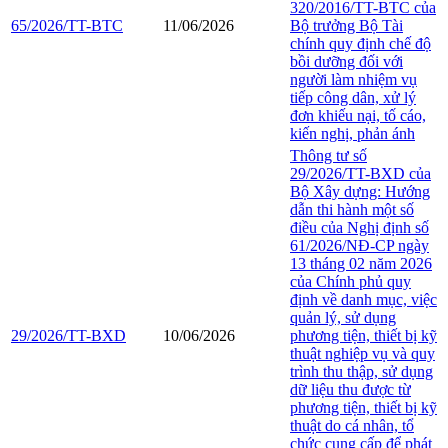
320/2016/TT-BTC của
65/2026/TT-BTC
11/06/2026
Bộ trưởng Bộ Tài
chính quy định chế độ
bồi dưỡng đối với
người làm nhiệm vụ
tiếp công dân, xử lý
đơn khiếu nại, tố cáo,
kiến nghị, phản ánh
Thông tư số
29/2026/TT-BXD của
Bộ Xây dựng: Hướng
dẫn thi hành một số
điều của Nghị định số
61/2026/NĐ-CP ngày
13 tháng 02 năm 2026
của Chính phủ quy
định về danh mục, việc
quản lý, sử dụng
29/2026/TT-BXD
10/06/2026
phương tiện, thiết bị kỹ
thuật nghiệp vụ và quy
trình thu thập, sử dụng
dữ liệu thu được từ
phương tiện, thiết bị kỹ
thuật do cá nhân, tổ
chức cung cấp để phát