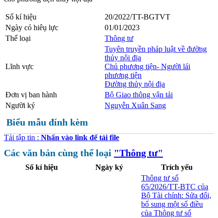
Số kí hiệu
20/2022/TT-BGTVT
Ngày có hiêụ lực
01/01/2023
Thể loại
Thông tư
Tuyên truyền pháp luật về đường
thủy nội địa
Lĩnh vực
Chủ phương tiện- Người lái
phương tiện
Đường thủy nội địa
Đơn vị ban hành
Bộ Giao thông vận tải
Người ký
Nguyễn Xuân Sang
Biểu mẫu đính kèm
Tải tập tin :
Nhấn vào link để tải file
Các văn bản cùng thể loại
"Thông tư"
Số kí hiệu
Ngày ký
Trích yếu
Thông tư số
65/2026/TT-BTC của
Bộ Tài chính: Sửa đổi,
bổ sung một số điều
của Thông tư số