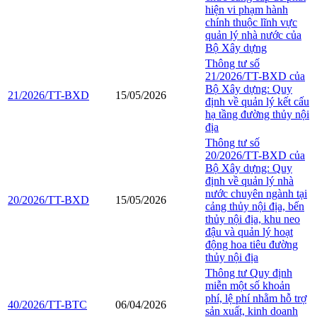
hiện vi phạm hành
chính thuộc lĩnh vực
quản lý nhà nước của
Bộ Xây dựng
Thông tư số
21/2026/TT-BXD của
Bộ Xây dựng: Quy
21/2026/TT-BXD
15/05/2026
định về quản lý kết cấu
hạ tầng đường thủy nội
địa
Thông tư số
20/2026/TT-BXD của
Bộ Xây dựng: Quy
định về quản lý nhà
nước chuyên ngành tại
20/2026/TT-BXD
15/05/2026
cảng thủy nội địa, bến
thủy nội địa, khu neo
đậu và quản lý hoạt
động hoa tiêu đường
thủy nội địa
Thông tư Quy định
miễn một số khoản
phí, lệ phí nhằm hỗ trợ
40/2026/TT-BTC
06/04/2026
sản xuất, kinh doanh